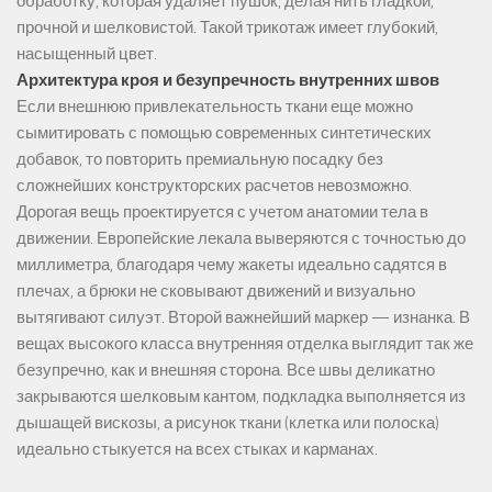
обработку, которая удаляет пушок, делая нить гладкой,
прочной и шелковистой. Такой трикотаж имеет глубокий,
насыщенный цвет.
Архитектура кроя и безупречность внутренних швов
Если внешнюю привлекательность ткани еще можно
сымитировать с помощью современных синтетических
добавок, то повторить премиальную посадку без
сложнейших конструкторских расчетов невозможно.
Дорогая вещь проектируется с учетом анатомии тела в
движении. Европейские лекала выверяются с точностью до
миллиметра, благодаря чему жакеты идеально садятся в
плечах, а брюки не сковывают движений и визуально
вытягивают силуэт. Второй важнейший маркер — изнанка. В
вещах высокого класса внутренняя отделка выглядит так же
безупречно, как и внешняя сторона. Все швы деликатно
закрываются шелковым кантом, подкладка выполняется из
дышащей вискозы, а рисунок ткани (клетка или полоска)
идеально стыкуется на всех стыках и карманах.