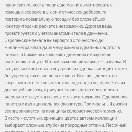
привлекательность ткани еще можно сымитировать с
помощью современных синтетических добавок, то
повторить премиальную посадку без сложнейших
конструкторских расчетов невозможно. Дорогая вещь
проектируется с учетом анатомии тела в движении.
Европейские лекала выверяются с точностью до
миллиметра, благодаря чему жакеты идеально садятся в
плечах, а брюки не сковывают движений и визуально
вытягивают силуэт. Второй важнейший маркер — изнанка. В
вещах высокого класса внутренняя отделка выглядит так же
безупречно, как и внешняя сторона. Все швы деликатно
закрываются шелковым кантом, подкладка выполняется из
дышащей вискозы, а рисунок ткани (клетка или полоска)
идеально стыкуется на всех стыках и карманах. Сдержанная
палитра и функциональная фурнитура Премиальный дизайн
всегда опирается на принципы колористической гармонии.
Вместо кислотных, кричащих цветов авторы коллекций
выбирают сложные, глубокие природные оттенки. Песочный,