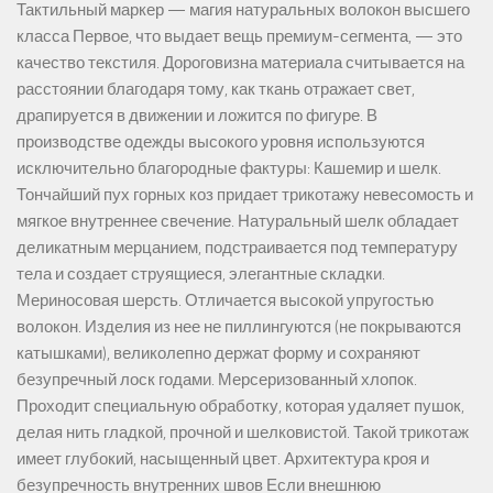
Тактильный маркер — магия натуральных волокон высшего
класса Первое, что выдает вещь премиум-сегмента, — это
качество текстиля. Дороговизна материала считывается на
расстоянии благодаря тому, как ткань отражает свет,
драпируется в движении и ложится по фигуре. В
производстве одежды высокого уровня используются
исключительно благородные фактуры: Кашемир и шелк.
Тончайший пух горных коз придает трикотажу невесомость и
мягкое внутреннее свечение. Натуральный шелк обладает
деликатным мерцанием, подстраивается под температуру
тела и создает струящиеся, элегантные складки.
Мериносовая шерсть. Отличается высокой упругостью
волокон. Изделия из нее не пиллингуются (не покрываются
катышками), великолепно держат форму и сохраняют
безупречный лоск годами. Мерсеризованный хлопок.
Проходит специальную обработку, которая удаляет пушок,
делая нить гладкой, прочной и шелковистой. Такой трикотаж
имеет глубокий, насыщенный цвет. Архитектура кроя и
безупречность внутренних швов Если внешнюю