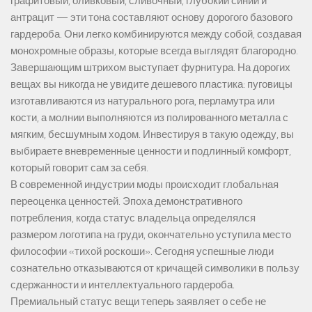
графитовый, оливковый, сливочный, глубокий синий и
антрацит — эти тона составляют основу дорогого базового
гардероба. Они легко комбинируются между собой, создавая
монохромные образы, которые всегда выглядят благородно.
Завершающим штрихом выступает фурнитура. На дорогих
вещах вы никогда не увидите дешевого пластика: пуговицы
изготавливаются из натурального рога, перламутра или
кости, а молнии выполняются из полированного металла с
мягким, бесшумным ходом. Инвестируя в такую одежду, вы
выбираете вневременные ценности и подлинный комфорт,
который говорит сам за себя.
В современной индустрии моды происходит глобальная
переоценка ценностей. Эпоха демонстративного
потребления, когда статус владельца определялся
размером логотипа на груди, окончательно уступила место
философии «тихой роскоши». Сегодня успешные люди
сознательно отказываются от кричащей символики в пользу
сдержанности и интеллектуального гардероба.
Премиальный статус вещи теперь заявляет о себе не