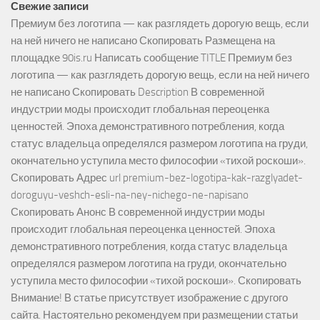
Свежие записи
Премиум без логотипа — как разглядеть дорогую вещь, если
на ней ничего не написано Скопировать Размещена на
площадке 90is.ru Написать сообщение TITLE Премиум без
логотипа — как разглядеть дорогую вещь, если на ней ничего
не написано Скопировать Description В современной
индустрии моды происходит глобальная переоценка
ценностей. Эпоха демонстративного потребления, когда
статус владельца определялся размером логотипа на груди,
окончательно уступила место философии «тихой роскоши».
Скопировать Адрес url premium-bez-logotipa-kak-razglyadet-
doroguyu-veshch-esli-na-ney-nichego-ne-napisano
Скопировать Анонс В современной индустрии моды
происходит глобальная переоценка ценностей. Эпоха
демонстративного потребления, когда статус владельца
определялся размером логотипа на груди, окончательно
уступила место философии «тихой роскоши». Скопировать
Внимание! В статье присутствует изображение с другого
сайта. Настоятельно рекомендуем при размещении статьи