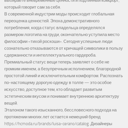
выбираете вневременные ценности и подлинный комфорт,
который говорит сам за себя.
В современной индустрии моды происходит глобальная
переоценка ценностей. Эпоха демонстративного
потребления, когда статус владельца определялся
размером логотипа на груди, окончательно уступила место
философии «тихой роскоши». Сегодня успешные люди
сознательно отказываются от кричащей символики в пользу
сдержанности и интеллектуального гардероба.
Премиальный статус вещи теперь заявляет о себе не
громким именем, а безупречным исполнением, благородной
простотой линий и исключительным комфортом. Распознать
по-настоящему дорогую одежду в толпе — это особое
искусство, доступное тем, кто обладает развитым
эстетическим вкусом и понимает внутреннюю архитектуру
вещей.
Эталоном такого изысканного, бессловесного подхода на
протяжении многих лет остается немецкий бренд
https://hcmoda.ru/brands/luisa-cerano/catalog
. Дизайнеры