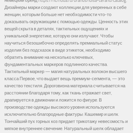
немецкий бренд https://hcmoda.ru/brands/luisa-cerano/catalog.
Дизайнеры марки создают коллекции для уверенных в себе
женщин, которым больше нет необходимости что-то
доказывать окружающим с помощью одежды. Ценность этих
вещей скрыта в деталях, тактильных ощущениях и
уникальной энергетике, которую они излучают. Чтобы
научиться безошибочно определять премиальный статус
изделия без подсказок в виде этикеток, необходимо
обратить внимание на несколько ключевых,
фундаментальных маркеров подлинного качества.
Тактильный маркер — магия натуральных волокон высшего
класса Первое, что выдает вещь премиум-сегмента, — это
качество текстиля. Дороговизна материала считывается на
расстоянии благодаря тому, как ткань отражает свет,
драпируется в движении и ложится по фигуре. В
производстве одежды высокого уровня используются
исключительно благородные фактуры: Кашемир и шелк.
Тончайший пух горных коз придает трикотажу невесомость и
мягкое внутреннее свечение. Натуральный шелк обладает