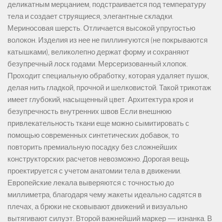
деликатным мерцанием, подстраивается под температуру
тела и создает струящиеся, элегантные складки.
Мериносовая шерсть. Отличается высокой упругостью
волокон. Изделия из нее не пиллингуются (не покрываются
катышками), великолепно держат форму и сохраняют
безупречный лоск годами. Мерсеризованный хлопок.
Проходит специальную обработку, которая удаляет пушок,
делая нить гладкой, прочной и шелковистой. Такой трикотаж
имеет глубокий, насыщенный цвет. Архитектура кроя и
безупречность внутренних швов Если внешнюю
привлекательность ткани еще можно сымитировать с
помощью современных синтетических добавок, то
повторить премиальную посадку без сложнейших
конструкторских расчетов невозможно. Дорогая вещь
проектируется с учетом анатомии тела в движении.
Европейские лекала выверяются с точностью до
миллиметра, благодаря чему жакеты идеально садятся в
плечах, а брюки не сковывают движений и визуально
вытягивают силуэт. Второй важнейший маркер — изнанка. В