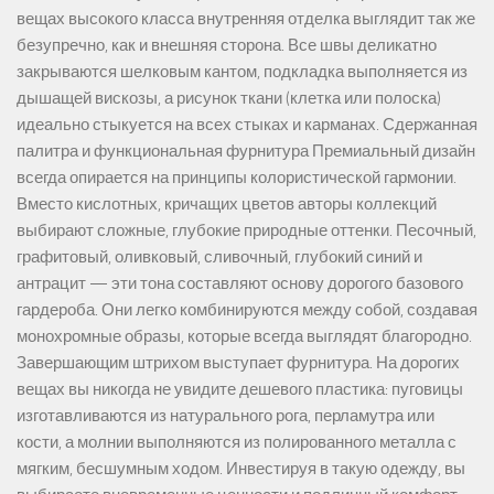
вещах высокого класса внутренняя отделка выглядит так же
безупречно, как и внешняя сторона. Все швы деликатно
закрываются шелковым кантом, подкладка выполняется из
дышащей вискозы, а рисунок ткани (клетка или полоска)
идеально стыкуется на всех стыках и карманах. Сдержанная
палитра и функциональная фурнитура Премиальный дизайн
всегда опирается на принципы колористической гармонии.
Вместо кислотных, кричащих цветов авторы коллекций
выбирают сложные, глубокие природные оттенки. Песочный,
графитовый, оливковый, сливочный, глубокий синий и
антрацит — эти тона составляют основу дорогого базового
гардероба. Они легко комбинируются между собой, создавая
монохромные образы, которые всегда выглядят благородно.
Завершающим штрихом выступает фурнитура. На дорогих
вещах вы никогда не увидите дешевого пластика: пуговицы
изготавливаются из натурального рога, перламутра или
кости, а молнии выполняются из полированного металла с
мягким, бесшумным ходом. Инвестируя в такую одежду, вы