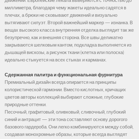
движении. Европейские лекала выверяются с точностью до
миллиметра, благодаря чему жакеты идеально садятся в
плечах, а брюки не сковывают движений и визуально
вытягивают силуэт. Второй важнейший маркер — изнанка. В
вещах высокого класса внутренняя отделка выглядит так же
безупречно, как и внешняя сторона. Все швы деликатно
закрываются шелковым кантом, подкладка выполняется из
дышащей вискозы, а рисунок ткани (клетка или полоска)
идеально стыкуется на всех стыках и карманах.
Сдержанная палитра и функциональная фурнитура
Премиальный дизайн всегда опирается на принципы
колористической гармонии. Вместо кислотных, кричащих
цветов авторы коллекций выбирают сложные, глубокие
природные оттенки.
Песочный, графитовый, оливковый, сливочный, глубокий
синий и антрацит — эти тона составляют основу дорогого
базового гардероба. Они легко комбинируются между собой,
создавая монохромные образы, которые всегда выглядят