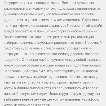
безупречно, как и внешняя сторона. Все швы деликатно
закрываются шелковым кантом, подкладка выполняется из
дышащей вискозы, а рисунок ткани (клетка или полоска)
идеально стыкуется на всех стыках и карманах. Сдержанная
палитра и функциональная фурнитура Премиальный дизайн
всегда опирается на принципы колористической гармонии.
Вместо кислотных, кричащих цветов авторы коллекций
выбирают сложные, глубокие природные оттенки. Песочный,
графитовый, оливковый, сливочный, глубокий синий и
антрацит — эти тона составляют основу дорогого базового
гардероба. Они легко комбинируются между собой, создавая
монохромные образы, которые всегда выглядят благородно.
Завершающим штрихом выступает фурнитура. На дорогих
вещах вы никогда не увидите дешевого пластика: пуговицы
изготавливаются из натурального рога, перламутра или
кости, а молнии выполняются из полированного металла с
мягким, бесшумным ходом. Инвестируя в такую одежду, вы
выбираете вневременные ценности и подлинный комфорт,
который говорит сам за себя.