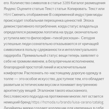
его. Количество символов в статье 3289 Каталог размещения
Яндекс Оцените статью Текст статьи: Копировать: Текст или
Html Cменить отображение В современной индустрии моды
происходит глобальная переоценка ценностей. Эпоха
демонстративного потребления, когда статус владельца
определялся размером логотипа на груди, окончательно
уступила место философии «тихой роскоши». Сегодня
успешные люди сознательно отказываются от кричащей
символики в пользу сдержанности и интеллектуального
гардероба. Премиальный статус вещи теперь заявляет о
себе не громким именем, а безупречным исполнением,
благородной простотой линий и исключительным
комфортом. Распознать по-настоящему дорогую одежду в
толпе — это особое искусство, доступное тем, кто обладает
развитым эстетическим вкусом и понимает внутреннюю
архитектуру вещей. Эталоном такого изысканного,
бессловесного подхода на протяжении многих лет остается
немецкий бренд https://hcmoda.ru/brands/luisa-cerano/catalog.
Дизайнеры марки создают коллекции для уверенных в себе