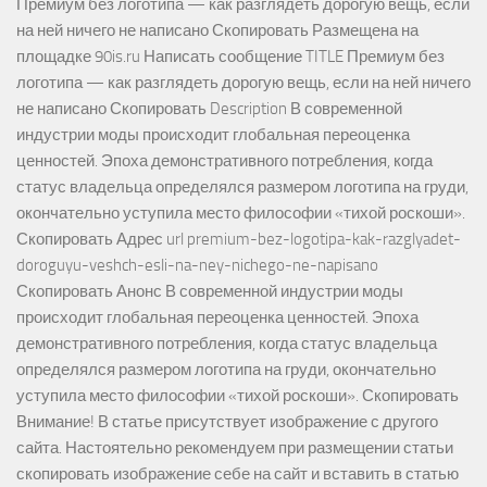
Премиум без логотипа — как разглядеть дорогую вещь, если
на ней ничего не написано Скопировать Размещена на
площадке 90is.ru Написать сообщение TITLE Премиум без
логотипа — как разглядеть дорогую вещь, если на ней ничего
не написано Скопировать Description В современной
индустрии моды происходит глобальная переоценка
ценностей. Эпоха демонстративного потребления, когда
статус владельца определялся размером логотипа на груди,
окончательно уступила место философии «тихой роскоши».
Скопировать Адрес url premium-bez-logotipa-kak-razglyadet-
doroguyu-veshch-esli-na-ney-nichego-ne-napisano
Скопировать Анонс В современной индустрии моды
происходит глобальная переоценка ценностей. Эпоха
демонстративного потребления, когда статус владельца
определялся размером логотипа на груди, окончательно
уступила место философии «тихой роскоши». Скопировать
Внимание! В статье присутствует изображение с другого
сайта. Настоятельно рекомендуем при размещении статьи
скопировать изображение себе на сайт и вставить в статью