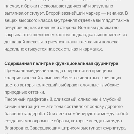
плечах, а брюки не сковывают движений и визуально
вытягивают силуэт. Второй важнейший маркер — изнанка. В
вещах высокого класса внутренняя отделка выглядит так же
безупречно, как и внешняя сторона. Все швы деликатно
закрываются шелковым кантом, подкладка выполняется из
дышащей вискозы, а рисунок ткани (клетка или полоска)
идеально стыкуется на всех стыках и карманах.
Сдержанная палитра и функциональная фурнитура
Премиальный дизайн всегда опирается на принципы
колористической гармонии. Вместо кислотных, кричащих
цветов авторы коллекций выбирают сложные, глубокие
природные оттенки.
Песочный, графитовый, оливковый, сливочный, глубокий
синий и антрацит — эти тона составляют основу дорогого
базового гардероба. Они легко комбинируются между собой,
создавая монохромные образы, которые всегда выглядят
благородно. Завершающим штрихом выступает фурнитура.