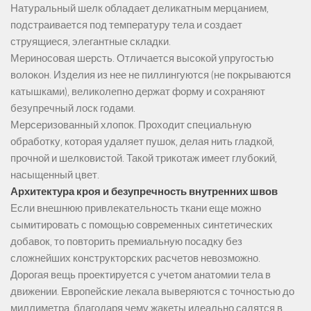
Натуральный шелк обладает деликатным мерцанием,
подстраивается под температуру тела и создает
струящиеся, элегантные складки.
Мериносовая шерсть. Отличается высокой упругостью
волокон. Изделия из нее не пиллингуются (не покрываются
катышками), великолепно держат форму и сохраняют
безупречный лоск годами.
Мерсеризованный хлопок. Проходит специальную
обработку, которая удаляет пушок, делая нить гладкой,
прочной и шелковистой. Такой трикотаж имеет глубокий,
насыщенный цвет.
Архитектура кроя и безупречность внутренних швов
Если внешнюю привлекательность ткани еще можно
сымитировать с помощью современных синтетических
добавок, то повторить премиальную посадку без
сложнейших конструкторских расчетов невозможно.
Дорогая вещь проектируется с учетом анатомии тела в
движении. Европейские лекала выверяются с точностью до
миллиметра, благодаря чему жакеты идеально садятся в