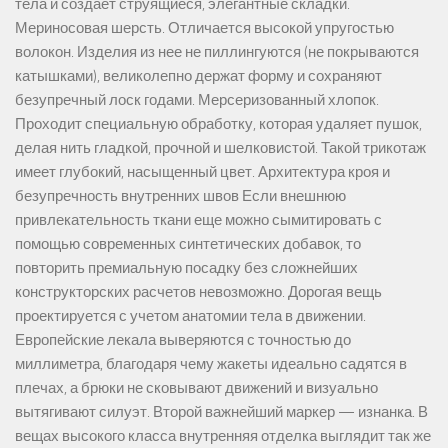
тела и создает струящиеся, элегантные складки.
Мериносовая шерсть. Отличается высокой упругостью
волокон. Изделия из нее не пиллингуются (не покрываются
катышками), великолепно держат форму и сохраняют
безупречный лоск годами. Мерсеризованный хлопок.
Проходит специальную обработку, которая удаляет пушок,
делая нить гладкой, прочной и шелковистой. Такой трикотаж
имеет глубокий, насыщенный цвет. Архитектура кроя и
безупречность внутренних швов Если внешнюю
привлекательность ткани еще можно сымитировать с
помощью современных синтетических добавок, то
повторить премиальную посадку без сложнейших
конструкторских расчетов невозможно. Дорогая вещь
проектируется с учетом анатомии тела в движении.
Европейские лекала выверяются с точностью до
миллиметра, благодаря чему жакеты идеально садятся в
плечах, а брюки не сковывают движений и визуально
вытягивают силуэт. Второй важнейший маркер — изнанка. В
вещах высокого класса внутренняя отделка выглядит так же