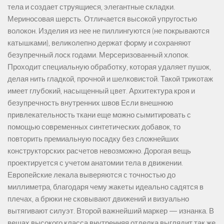
тела и создает струящиеся, элегантные складки.
Мериносовая шерсть. Отличается высокой упругостью
волокон. Изделия из нее не пиллингуются (не покрываются
катышками), великолепно держат форму и сохраняют
безупречный лоск годами. Мерсеризованный хлопок.
Проходит специальную обработку, которая удаляет пушок,
делая нить гладкой, прочной и шелковистой. Такой трикотаж
имеет глубокий, насыщенный цвет. Архитектура кроя и
безупречность внутренних швов Если внешнюю
привлекательность ткани еще можно сымитировать с
помощью современных синтетических добавок, то
повторить премиальную посадку без сложнейших
конструкторских расчетов невозможно. Дорогая вещь
проектируется с учетом анатомии тела в движении.
Европейские лекала выверяются с точностью до
миллиметра, благодаря чему жакеты идеально садятся в
плечах, а брюки не сковывают движений и визуально
вытягивают силуэт. Второй важнейший маркер — изнанка. В
вещах высокого класса внутренняя отделка выглядит так же