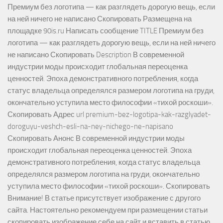
Премиум без логотипа — как разглядеть дорогую вещь, если
на ней ничего не написано Скопировать Размещена на
площадке 90is.ru Написать сообщение TITLE Премиум без
логотипа — как разглядеть дорогую вещь, если на ней ничего
не написано Скопировать Description В современной
индустрии моды происходит глобальная переоценка
ценностей. Эпоха демонстративного потребления, когда
статус владельца определялся размером логотипа на груди,
окончательно уступила место философии «тихой роскоши».
Скопировать Адрес url premium-bez-logotipa-kak-razglyadet-
doroguyu-veshch-esli-na-ney-nichego-ne-napisano
Скопировать Анонс В современной индустрии моды
происходит глобальная переоценка ценностей. Эпоха
демонстративного потребления, когда статус владельца
определялся размером логотипа на груди, окончательно
уступила место философии «тихой роскоши». Скопировать
Внимание! В статье присутствует изображение с другого
сайта. Настоятельно рекомендуем при размещении статьи
скопировать изображение себе на сайт и вставить в статью