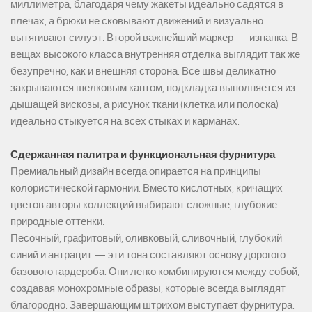
миллиметра, благодаря чему жакеты идеально садятся в
плечах, а брюки не сковывают движений и визуально
вытягивают силуэт. Второй важнейший маркер — изнанка. В
вещах высокого класса внутренняя отделка выглядит так же
безупречно, как и внешняя сторона. Все швы деликатно
закрываются шелковым кантом, подкладка выполняется из
дышащей вискозы, а рисунок ткани (клетка или полоска)
идеально стыкуется на всех стыках и карманах.
Сдержанная палитра и функциональная фурнитура
Премиальный дизайн всегда опирается на принципы
колористической гармонии. Вместо кислотных, кричащих
цветов авторы коллекций выбирают сложные, глубокие
природные оттенки.
Песочный, графитовый, оливковый, сливочный, глубокий
синий и антрацит — эти тона составляют основу дорогого
базового гардероба. Они легко комбинируются между собой,
создавая монохромные образы, которые всегда выглядят
благородно. Завершающим штрихом выступает фурнитура.