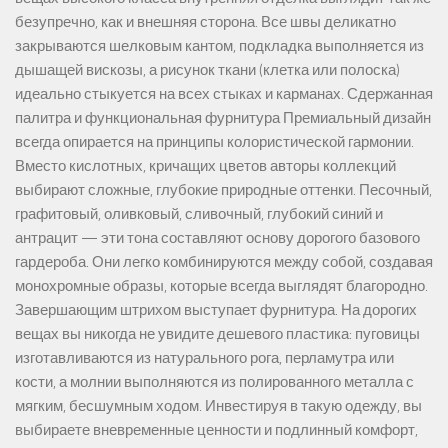
безупречно, как и внешняя сторона. Все швы деликатно
закрываются шелковым кантом, подкладка выполняется из
дышащей вискозы, а рисунок ткани (клетка или полоска)
идеально стыкуется на всех стыках и карманах. Сдержанная
палитра и функциональная фурнитура Премиальный дизайн
всегда опирается на принципы колористической гармонии.
Вместо кислотных, кричащих цветов авторы коллекций
выбирают сложные, глубокие природные оттенки. Песочный,
графитовый, оливковый, сливочный, глубокий синий и
антрацит — эти тона составляют основу дорогого базового
гардероба. Они легко комбинируются между собой, создавая
монохромные образы, которые всегда выглядят благородно.
Завершающим штрихом выступает фурнитура. На дорогих
вещах вы никогда не увидите дешевого пластика: пуговицы
изготавливаются из натурального рога, перламутра или
кости, а молнии выполняются из полированного металла с
мягким, бесшумным ходом. Инвестируя в такую одежду, вы
выбираете вневременные ценности и подлинный комфорт,