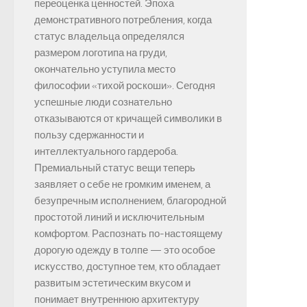
переоценка ценностей. Эпоха
демонстративного потребления, когда
статус владельца определялся
размером логотипа на груди,
окончательно уступила место
философии «тихой роскоши». Сегодня
успешные люди сознательно
отказываются от кричащей символики в
пользу сдержанности и
интеллектуального гардероба.
Премиальный статус вещи теперь
заявляет о себе не громким именем, а
безупречным исполнением, благородной
простотой линий и исключительным
комфортом. Распознать по-настоящему
дорогую одежду в толпе — это особое
искусство, доступное тем, кто обладает
развитым эстетическим вкусом и
понимает внутреннюю архитектуру