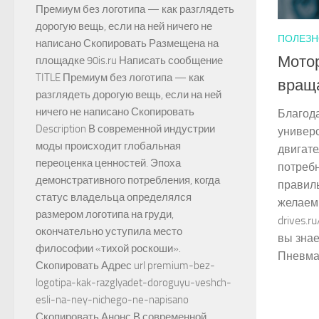
Премиум без логотипа — как разглядеть
дорогую вещь, если на ней ничего не
ПОЛЕЗН
написано Скопировать Размещена на
Мотор
площадке 90is.ru Написать сообщение
TITLE Премиум без логотипа — как
вращ
разглядеть дорогую вещь, если на ней
ничего не написано Скопировать
Благода
Description В современной индустрии
универ
моды происходит глобальная
двигате
переоценка ценностей. Эпоха
потребн
демонстративного потребления, когда
правил
статус владельца определялся
желаемы
размером логотипа на груди,
drives.r
окончательно уступила место
вы зна
философии «тихой роскоши».
Пневмат
Скопировать Адрес url premium-bez-
logotipa-kak-razglyadet-doroguyu-veshch-
esli-na-ney-nichego-ne-napisano
Скопировать Анонс В современной