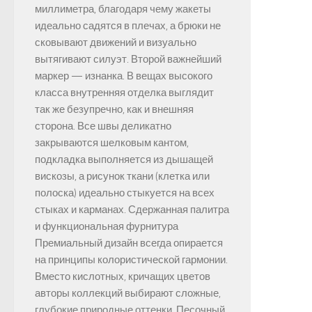
миллиметра, благодаря чему жакеты
идеально садятся в плечах, а брюки не
сковывают движений и визуально
вытягивают силуэт. Второй важнейший
маркер — изнанка. В вещах высокого
класса внутренняя отделка выглядит
так же безупречно, как и внешняя
сторона. Все швы деликатно
закрываются шелковым кантом,
подкладка выполняется из дышащей
вискозы, а рисунок ткани (клетка или
полоска) идеально стыкуется на всех
стыках и карманах. Сдержанная палитра
и функциональная фурнитура
Премиальный дизайн всегда опирается
на принципы колористической гармонии.
Вместо кислотных, кричащих цветов
авторы коллекций выбирают сложные,
глубокие природные оттенки. Песочный,