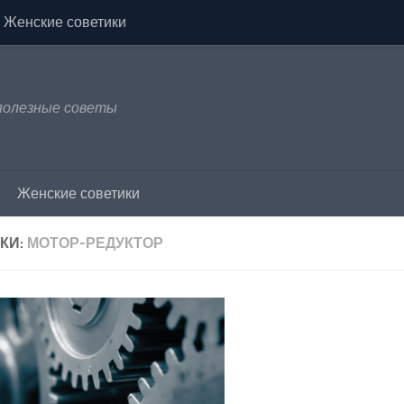
Женские советики
 полезные советы
Женские советики
КИ:
МОТОР-РЕДУКТОР