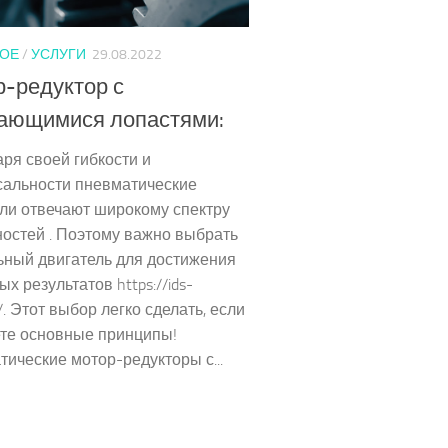
ОЕ
/
УСЛУГИ
29.08.2022
-редуктор с
ающимися лопастями:
ря своей гибкости и
сальности пневматические
ли отвечают широкому спектру
остей . Поэтому важно выбрать
ьный двигатель для достижения
х результатов https://ids-
u/. Этот выбор легко сделать, если
ете основные принципы!
ические мотор-редукторы с...