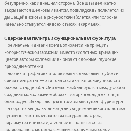
безупречно, как и внешняя сторона. Все швы деликатно
закрываются шелковым кантом, подкладка выполняется из
дышащей вискозы, а рисунок ткани (клетка или полоска)
идеально стыкуется на всех стыках и карманах.
Сдержанная палитра и функциональная фурнитура
Премиальный дизайн всегда опирается на принципы
колористической гармонии. Вместо кислотных, кричащих
цветов авторы коллекций выбирают сложные, глубокие
природные оттенки.
Песочный, графитовый, оливковый, сливочный, глубокий
синий и антрацит — эти тона составляют основу дорогого
базового гардероба. Они легко комбинируются между собой,
создавая монохромные образы, которые всегда выглядят
благородно. Завершающим штрихом выступает фурнитура.
На дорогих вещах вы никогда не увидите дешевого пластика:
пуговицы изготавливаются из натурального рога,
перламутра или кости, а молнии выполняются из
полированного металла с мягким, бесшумным ходом.