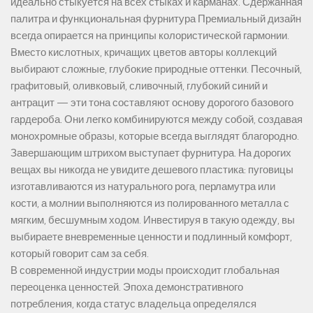
идеально стыкуется на всех стыках и карманах. Сдержанная
палитра и функциональная фурнитура Премиальный дизайн
всегда опирается на принципы колористической гармонии.
Вместо кислотных, кричащих цветов авторы коллекций
выбирают сложные, глубокие природные оттенки. Песочный,
графитовый, оливковый, сливочный, глубокий синий и
антрацит — эти тона составляют основу дорогого базового
гардероба. Они легко комбинируются между собой, создавая
монохромные образы, которые всегда выглядят благородно.
Завершающим штрихом выступает фурнитура. На дорогих
вещах вы никогда не увидите дешевого пластика: пуговицы
изготавливаются из натурального рога, перламутра или
кости, а молнии выполняются из полированного металла с
мягким, бесшумным ходом. Инвестируя в такую одежду, вы
выбираете вневременные ценности и подлинный комфорт,
который говорит сам за себя.
В современной индустрии моды происходит глобальная
переоценка ценностей. Эпоха демонстративного
потребления, когда статус владельца определялся