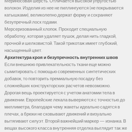
Мериносовая шерсть. Отличается высокой упругостью
волокон. Изделия из нее не пиллингуются (не покрываются
катышками), великолепно держат форму и сохраняют
безупречный лоск годами.
Мерсеризованный хлопок. Проходит специальную
обработку, которая удаляет пушок, делая нить гладкой,
прочной и шелковистой. Такой трикотаж имеет глубокий,
насыщенный цвет.
Архитектура кроя и безупречность внутренних швов
Если внешнюю привлекательность ткани еще можно
сымитировать с помощью современных синтетических
добавок, то повторить премиальную посадку без
сложнейших конструкторских расчетов невозможно.
Дорогая вещь проектируется с учетом анатомии тела в
движении. Европейские лекала выверяются с точностью до
миллиметра, благодаря чему жакеты идеально садятся в
плечах, а брюки не сковывают движений и визуально
вытягивают силуэт. Второй важнейший маркер — изнанка. В
вещах высокого класса внутренняя отделка выглядит так же