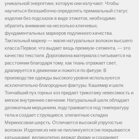
уникальной энергетике, которую они излучают. Чтобы
научиться безошибочно определять премиальный статус
изделия без подсказок в виде этикеток, необходимо
обратить внимание на несколько ключевых,
фундаментальных маркеров подлинного качества.
Тактильный маркер — магия натуральных волокон высшего
класса Первое, что выдает вещь премиум-сегмента, — это
качество текстиля. Дороговизна материала считывается на
расстоянии благодаря тому, как ткань отражает свет,
драпируется в движении и ложится по фигуре. В
производстве одежды высокого уровня используются
исключительно благородные фактуры: Кашемир и шелк.
Тончайший пух горных коз придает трикотажу невесомость и
мягкое внутреннее свечение. Натуральный шелк обладает
деликатным мерцанием, подстраивается под температуру
тела и создает струящиеся, элегантные складки.
Мериносовая шерсть. Отличается высокой упругостью
волокон. Изделия из нее не пиллингуются (не покрываются
катышками), великолепно держат форму и сохраняют