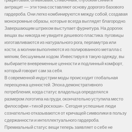
графитовый, оливковый, сливочный, глубокий синий и
антрацит — эти тона составляют основу дорогого базового
гардероба. Они легко комбинируются между собой, создавая
монохромные образы, которые всегда выглядят благородно.
Завершающим штрихом выступает фурнитура. На дорогих
вещах вы никогда не увидите дешевого пластика: пуговицы
изготавливаются из натурального рога, перламутра или
кости, а молнии выполняются из полированного металла с
мягким, бесшумным ходом. Инвестируя в такую одежду, вы
выбираете вневременные ценности и подлинный комфорт,
который говорит сам за себя.
В современной индустрии моды происходит глобальная
переоценка ценностей. Эпоха демонстративного
потребления, когда статус владельца определялся
размером логотипа на груди, окончательно уступила место
философии «тихой роскоши». Сегодня успешные люди
сознательно отказываются от кричащей символики в пользу
сдержанности и интеллектуального гардероба.
Премиальный статус вещи теперь заявляет о себе не