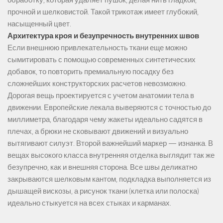
обработку, которая удаляет пушок, делая нить гладкой,
прочной и шелковистой. Такой трикотаж имеет глубокий,
насыщенный цвет.
Архитектура кроя и безупречность внутренних швов
Если внешнюю привлекательность ткани еще можно
сымитировать с помощью современных синтетических
добавок, то повторить премиальную посадку без
сложнейших конструкторских расчетов невозможно.
Дорогая вещь проектируется с учетом анатомии тела в
движении. Европейские лекала выверяются с точностью до
миллиметра, благодаря чему жакеты идеально садятся в
плечах, а брюки не сковывают движений и визуально
вытягивают силуэт. Второй важнейший маркер — изнанка. В
вещах высокого класса внутренняя отделка выглядит так же
безупречно, как и внешняя сторона. Все швы деликатно
закрываются шелковым кантом, подкладка выполняется из
дышащей вискозы, а рисунок ткани (клетка или полоска)
идеально стыкуется на всех стыках и карманах.