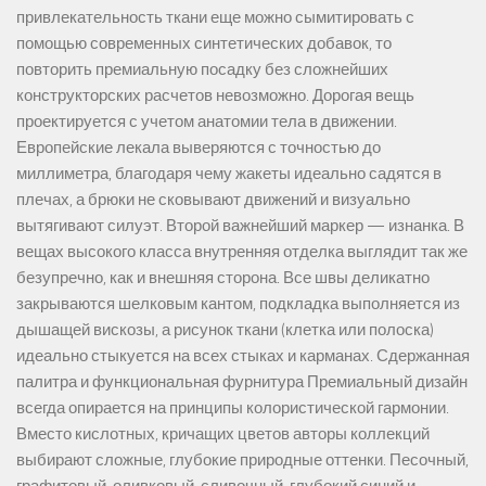
привлекательность ткани еще можно сымитировать с
помощью современных синтетических добавок, то
повторить премиальную посадку без сложнейших
конструкторских расчетов невозможно. Дорогая вещь
проектируется с учетом анатомии тела в движении.
Европейские лекала выверяются с точностью до
миллиметра, благодаря чему жакеты идеально садятся в
плечах, а брюки не сковывают движений и визуально
вытягивают силуэт. Второй важнейший маркер — изнанка. В
вещах высокого класса внутренняя отделка выглядит так же
безупречно, как и внешняя сторона. Все швы деликатно
закрываются шелковым кантом, подкладка выполняется из
дышащей вискозы, а рисунок ткани (клетка или полоска)
идеально стыкуется на всех стыках и карманах. Сдержанная
палитра и функциональная фурнитура Премиальный дизайн
всегда опирается на принципы колористической гармонии.
Вместо кислотных, кричащих цветов авторы коллекций
выбирают сложные, глубокие природные оттенки. Песочный,