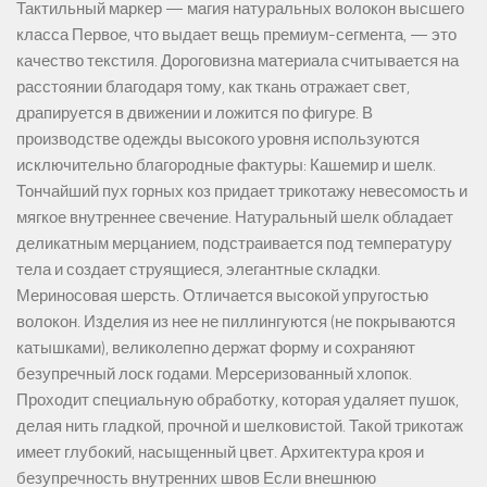
Тактильный маркер — магия натуральных волокон высшего
класса Первое, что выдает вещь премиум-сегмента, — это
качество текстиля. Дороговизна материала считывается на
расстоянии благодаря тому, как ткань отражает свет,
драпируется в движении и ложится по фигуре. В
производстве одежды высокого уровня используются
исключительно благородные фактуры: Кашемир и шелк.
Тончайший пух горных коз придает трикотажу невесомость и
мягкое внутреннее свечение. Натуральный шелк обладает
деликатным мерцанием, подстраивается под температуру
тела и создает струящиеся, элегантные складки.
Мериносовая шерсть. Отличается высокой упругостью
волокон. Изделия из нее не пиллингуются (не покрываются
катышками), великолепно держат форму и сохраняют
безупречный лоск годами. Мерсеризованный хлопок.
Проходит специальную обработку, которая удаляет пушок,
делая нить гладкой, прочной и шелковистой. Такой трикотаж
имеет глубокий, насыщенный цвет. Архитектура кроя и
безупречность внутренних швов Если внешнюю