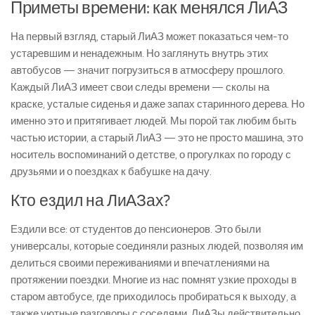
Приметы времени: как менялся ЛиАЗ
На первый взгляд, старый ЛиАЗ может показаться чем-то
устаревшим и ненадежным. Но заглянуть внутрь этих
автобусов — значит погрузиться в атмосферу прошлого.
Каждый ЛиАЗ имеет свои следы времени — сколы на
краске, усталые сиденья и даже запах старинного дерева. Но
именно это и притягивает людей. Мы порой так любим быть
частью истории, а старый ЛиАЗ — это не просто машина, это
носитель воспоминаний о детстве, о прогулках по городу с
друзьями и о поездках к бабушке на дачу.
Кто ездил на ЛиАЗах?
Ездили все: от студентов до пенсионеров. Это были
универсалы, которые соединяли разных людей, позволяя им
делиться своими переживаниями и впечатлениями на
протяжении поездки. Многие из нас помнят узкие проходы в
старом автобусе, где приходилось пробираться к выходу, а
также уютные разговоры с соседями. ЛиАЗы действительно