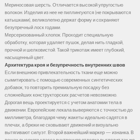
Мериносовая шерсть. Отличается высокой упругостью
волокон. Изделия из нее не пиллингуются (не покрываются
катышками), великолепно держат форму и сохраняют
безупречный лоск годами.
Мерсеризованный хлопок. Проходит специальную
обработку, которая удаляет пушок, делая нить гладкой,
прочной и шелковистой. Такой трикотаж имеет глубокий,
насыщенный цвет.
Архитектура кроя и безупречность внутренних швов
Если внешнюю привлекательность ткани еще можно
сымитировать с помощью современных синтетических
добавок, то повторить премиальную посадку без
сложнейших конструкторских расчетов невозможно.
Дорогая вещь проектируется с учетом анатомии тела в
движении. Европейские лекала выверяются с точностью до
миллиметра, благодаря чему жакеты идеально садятся в
плечах, а брюки не сковывают движений и визуально
вытягивают силуэт. Второй важнейший маркер — изнанка. В
вещах высокого класса внутренняя отделка выглядит так же