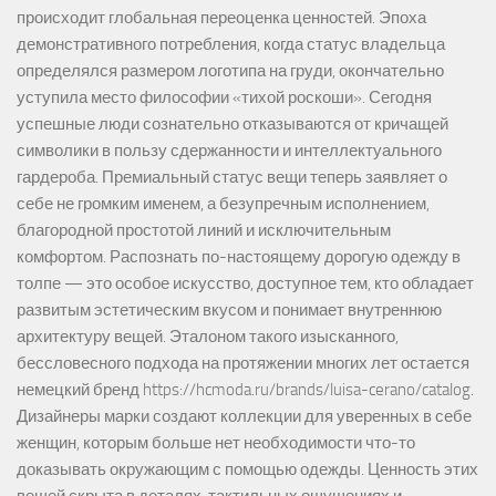
происходит глобальная переоценка ценностей. Эпоха
демонстративного потребления, когда статус владельца
определялся размером логотипа на груди, окончательно
уступила место философии «тихой роскоши». Сегодня
успешные люди сознательно отказываются от кричащей
символики в пользу сдержанности и интеллектуального
гардероба. Премиальный статус вещи теперь заявляет о
себе не громким именем, а безупречным исполнением,
благородной простотой линий и исключительным
комфортом. Распознать по-настоящему дорогую одежду в
толпе — это особое искусство, доступное тем, кто обладает
развитым эстетическим вкусом и понимает внутреннюю
архитектуру вещей. Эталоном такого изысканного,
бессловесного подхода на протяжении многих лет остается
немецкий бренд https://hcmoda.ru/brands/luisa-cerano/catalog.
Дизайнеры марки создают коллекции для уверенных в себе
женщин, которым больше нет необходимости что-то
доказывать окружающим с помощью одежды. Ценность этих
вещей скрыта в деталях, тактильных ощущениях и