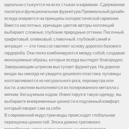
идеально стыкуется на всех стыках и карманах. Сдержанная
палитра и функциональная фурнитура Премиальный дизайн
всегда опирается на принципы колористической гармонии.
Вместо кислотных, кричащих цветов авторы коллекций
выбирают сложные, глубокие природные оттенки. Песочный,
графитовый, оливковый, сливочный, глубокий синий и
антрацит — эти тона составляют основу дорогого базового
гардероба. Они легко комбинируются между собой, создавая
монохромные образы, которые всегда выглядят благородно.
Завершающим штрихом выступает фурнитура. На дорогих
вещах вы никогда не увидите дешевого пластика: пуговицы
изготавливаются из натурального рога, перламутра или
кости, а молнии выполняются из полированного металла с
мягким, бесшумным ходом. Инвестируя в такую одежду, вы
выбираете вневременные ценности и подлинный комфорт,
который говорит сам за себя.
В современной индустрии моды происходит глобальная
переоценка ценностей. Эпоха демонстративного
потребления, когда статус владельца определялся