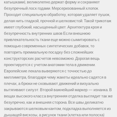
катышками), великолепно держат форму и сохраняют
безупречный лоск годами. Мерсеризованный хлопок.
Проходит специальную обработку, которая удаляет пушок,
делая нить гладкой, прочной и шелковистой. Такой трикотаж
имеет глубокий, насыщенный цвет. Архитектура кроя и
безупречность внутренних швов Если внешнюю
привлекательность ткани еще можно сымитировать с
помощью современных синтетических добавок, то
повторить премиальную посадку без сложнейших
конструкторских расчетов невозможно. Дорогая вещь
проектируется с учетом анатомии тела в движении.
Европейские лекала выверяются с точностью до
миллиметра, благодаря чему жакеты идеально садятся в
плечах, а брюки не сковывают движений и визуально
вытягивают силуэт. Второй важнейший маркер — изнанка. В
вещах высокого класса внутренняя отделка выглядит так же
безупречно, как и внешняя сторона. Все швы деликатно
закрываются шелковым кантом, подкладка выполняется из
дышащей вискозы, а рисунок ткани (клетка или полоска)