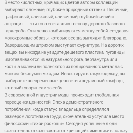
Вместо кислотных, кричащих цветов авторы коллекций
выбирают сложные, глубокие природные оттенки. Песочный,
графитовый, оливковый, сливочный, глубокий синий и
антрацит — эти тона составляют основу дорогого базового
гардероба. Они легко комбинируются между собой, создавая
монохромные образы, которые всегда выглядят благородно.
Завершающим штрихом выступает фурнитура. На дорогих
вещах вы никогда не увидите дешевого пластика: пуговицы
изготавливаются из натурального рога, перламутра или
кости, а молнии выполняются из полированного металла с
мягким, бесшумным ходом. Инвестируя в такую одежду, вы
выбираете вневременные ценности и подлинный комфорт,
который говорит сам за себя.
В современной индустрии моды происходит глобальная
переоценка ценностей. Эпоха демонстративного
потребления, когда статус владельца определялся
размером логотипа на груди, окончательно уступила место
философии «тихой роскоши». Сегодня успешные люди
сознательно отказываются от кричащей символики в пользу