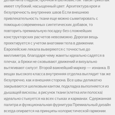
имеет глубокий, насыщенный цвет. Архитектура кроя и
безупречность внутренних швов Если внешнюю
привлекательность ткани еще можно сымитировать с
помощью современных синтетических добавок, то
повторить премиальную посадку без сложнейших
конструкторских расчетов невозможно. Дорогая вещь
проектируется с учетом анатомии тела в движении.
Европейские лекала выверяются с точностью до
миллиметра, благодаря чему жакеты идеально садятся в
плечах, а брюки не сковывают движений и визуально
вытягивают силуэт. Второй важнейший маркер — изнанка. В
вещах высокого класса внутренняя отделка выглядит так же
безупречно, как и внешняя сторона. Все швы деликатно
закрываются шелковым кантом, подкладка выполняется из
дышащей вискозы, а рисунок ткани (клетка или полоска)
идеально стыкуется на всех стыках и карманах. Сдержанная
палитра и функциональная фурнитура Премиальный дизайн
всегда опирается на принципы колористической гармонии.