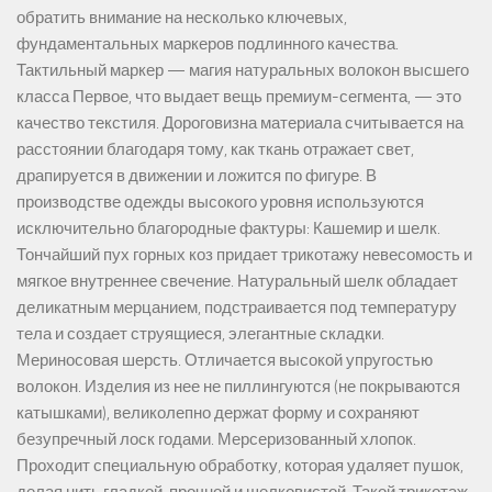
обратить внимание на несколько ключевых,
фундаментальных маркеров подлинного качества.
Тактильный маркер — магия натуральных волокон высшего
класса Первое, что выдает вещь премиум-сегмента, — это
качество текстиля. Дороговизна материала считывается на
расстоянии благодаря тому, как ткань отражает свет,
драпируется в движении и ложится по фигуре. В
производстве одежды высокого уровня используются
исключительно благородные фактуры: Кашемир и шелк.
Тончайший пух горных коз придает трикотажу невесомость и
мягкое внутреннее свечение. Натуральный шелк обладает
деликатным мерцанием, подстраивается под температуру
тела и создает струящиеся, элегантные складки.
Мериносовая шерсть. Отличается высокой упругостью
волокон. Изделия из нее не пиллингуются (не покрываются
катышками), великолепно держат форму и сохраняют
безупречный лоск годами. Мерсеризованный хлопок.
Проходит специальную обработку, которая удаляет пушок,
делая нить гладкой, прочной и шелковистой. Такой трикотаж