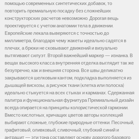
помощью современных синтетических добавок, то
повторить премиальную посадку без сложнейших
конструкторских расчетов невозможно. Дорогая вещь
проектируется с учетом анатомии тела в движении.
Европейские лекала выверяются с точностью до
миллиметра, благодаря чему жакеты идеально садятся в
плечах, а брюки не сковывают движений и визуально
вытягивают силуэт. Второй важнейший маркер — изнанка. В
вещах высокого класса внутренняя отделка выглядит так же
безупречно, как и внешняя сторона. Все швы деликатно
закрываются шелковым кантом, подкладка выполняется из
дышащей вискозы, а рисунок ткани (клетка или полоска)
идеально стыкуется на всех стыках и карманах. Сдержанная
палитра и функциональная фурнитура Премиальный дизайн
всегда опирается на принципы колористической гармонии.
Вместо кислотных, кричащих цветов авторы коллекций
выбирают сложные, глубокие природные оттенки. Песочный,
графитовый, оливковый, сливочный, глубокий синий и
антрацит — эти тона составляют основу дорогого базового