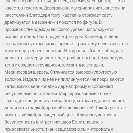
класса Первое, что выдает вещь премиум-сегмента, — это
качество текстиля. Дороговизна материала считывается на
расстоянии благодаря тому, как ткань отражает свет,
драпируется в движении и ложится по фигуре. В
производстве одежды высокого уровня используются
исключительно благородные фактуры: Кашемир и шелк.
Тончайший пух горных коз придает трикотажу невесомость и
мягкое внутреннее свечение. Натуральный шелк обладает
деликатным мерцанием, подстраивается под температуру
тела и создает струящиеся, элегантные складки.
Мериносовая шерсть. Отличается высокой упругостью
волокон. Изделия из нее не пиллингуются (не покрываются
катышками), великолепно держат форму и сохраняют
безупречный лоск годами. Мерсеризованный хлопок.
Проходит специальную обработку, которая удаляет пушок,
делая нить гладкой, прочной и шелковистой. Такой трикотаж
имеет глубокий, насыщенный цвет. Архитектура кроя и
безупречность внутренних швов Если внешнюю
привлекательность ткани еще можно сымитировать с