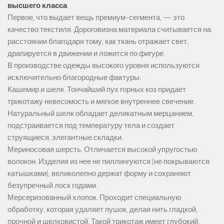
высшего класса
Первое, что выдает вещь премиум-сегмента, — это
качество текстиля. Дороговизна материала считывается на
расстоянии благодаря тому, как ткань отражает свет,
драпируется в движении и ложится по фигуре.
В производстве одежды высокого уровня используются
исключительно благородные фактуры:
Кашемир и шелк. Тончайший пух горных коз придает
трикотажу невесомость и мягкое внутреннее свечение.
Натуральный шелк обладает деликатным мерцанием,
подстраивается под температуру тела и создает
струящиеся, элегантные складки.
Мериносовая шерсть. Отличается высокой упругостью
волокон. Изделия из нее не пиллингуются (не покрываются
катышками), великолепно держат форму и сохраняют
безупречный лоск годами.
Мерсеризованный хлопок. Проходит специальную
обработку, которая удаляет пушок, делая нить гладкой,
прочной и шелковистой. Такой трикотаж имеет глубокий,