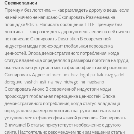
Свежие записи
Премиум без логотипа — как разглядеть дорогую вещь, если
на ней ничего не написано Скопировать Размещена на
площадке 90is.ru Написать сообщение TITLE Премиум без
логотипа — как разглядеть дорогую вещь, если на ней ничего
не написано Скопировать Description В современной
индустрии моды происходит глобальная переоценка
ценностей. Эпоха демонстративного потребления, когда
статус владельца определялся размером логотипа на груди,
окончательно уступила место философии «тихой роскоши».
Скопировать Адрес url premium-bez-logotipa-kak-razglyadet-
doroguyu-veshch-esli-na-ney-nichego-ne-napisano
Скопировать Анонс В современной индустрии моды
происходит глобальная переоценка ценностей. Эпоха
демонстративного потребления, когда статус владельца
определялся размером логотипа на груди, окончательно
уступила место философии «тихой роскоши». Скопировать
Внимание! В статье присутствует изображение с другого
сайта. Настоятельно рекомендуем при размещении статьи