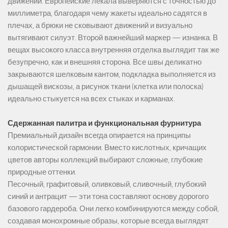
движении. Европейские лекала выверяются с точностью до
миллиметра, благодаря чему жакеты идеально садятся в
плечах, а брюки не сковывают движений и визуально
вытягивают силуэт. Второй важнейший маркер — изнанка. В
вещах высокого класса внутренняя отделка выглядит так же
безупречно, как и внешняя сторона. Все швы деликатно
закрываются шелковым кантом, подкладка выполняется из
дышащей вискозы, а рисунок ткани (клетка или полоска)
идеально стыкуется на всех стыках и карманах.
Сдержанная палитра и функциональная фурнитура
Премиальный дизайн всегда опирается на принципы
колористической гармонии. Вместо кислотных, кричащих
цветов авторы коллекций выбирают сложные, глубокие
природные оттенки.
Песочный, графитовый, оливковый, сливочный, глубокий
синий и антрацит — эти тона составляют основу дорогого
базового гардероба. Они легко комбинируются между собой,
создавая монохромные образы, которые всегда выглядят