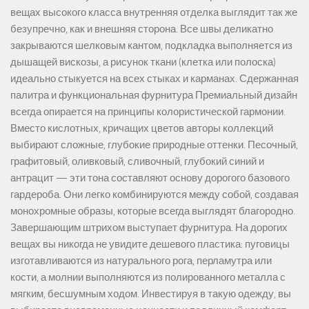
вещах высокого класса внутренняя отделка выглядит так же
безупречно, как и внешняя сторона. Все швы деликатно
закрываются шелковым кантом, подкладка выполняется из
дышащей вискозы, а рисунок ткани (клетка или полоска)
идеально стыкуется на всех стыках и карманах. Сдержанная
палитра и функциональная фурнитура Премиальный дизайн
всегда опирается на принципы колористической гармонии.
Вместо кислотных, кричащих цветов авторы коллекций
выбирают сложные, глубокие природные оттенки. Песочный,
графитовый, оливковый, сливочный, глубокий синий и
антрацит — эти тона составляют основу дорогого базового
гардероба. Они легко комбинируются между собой, создавая
монохромные образы, которые всегда выглядят благородно.
Завершающим штрихом выступает фурнитура. На дорогих
вещах вы никогда не увидите дешевого пластика: пуговицы
изготавливаются из натурального рога, перламутра или
кости, а молнии выполняются из полированного металла с
мягким, бесшумным ходом. Инвестируя в такую одежду, вы