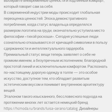
выбираете вневременные ценности и подлинный комфорт,
который говорит сам за себя.
В современной индустрии моды происходит глобальная
переоценка ценностей. Эпоха демонстративного
потребления, когда статус владельца определялся
размером логотипа на груди, окончательно уступила место
философии «тихой роскоши». Сегодня успешные люди
сознательно отказываются от кричащей символики в пользу
сдержанности и интеллектуального гардероба.
Премиальный статус вещи теперь заявляет о себе не
громким именем, а безупречным исполнением, благородной
простотой линий и исключительным комфортом. Распознать
по-настоящему дорогую одежду в толпе — это особое
искусство, доступное тем, кто обладает развитым
эстетическим вкусом и понимает внутреннюю архитектуру
вещей.
Эталоном такого изысканного, бессловесного подхода на
протяжении многих лет остается немецкий бренд
https://hcmoda.ru/brands/luisa-cerano/catalog
. Дизайнеры