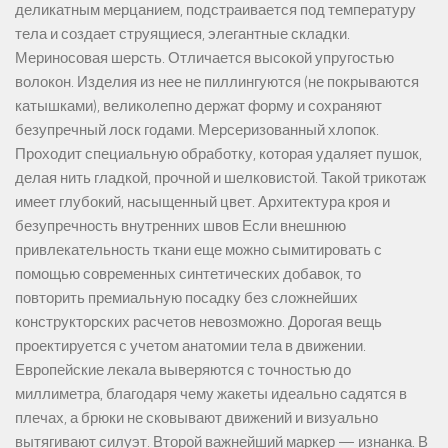
деликатным мерцанием, подстраивается под температуру
тела и создает струящиеся, элегантные складки.
Мериносовая шерсть. Отличается высокой упругостью
волокон. Изделия из нее не пиллингуются (не покрываются
катышками), великолепно держат форму и сохраняют
безупречный лоск годами. Мерсеризованный хлопок.
Проходит специальную обработку, которая удаляет пушок,
делая нить гладкой, прочной и шелковистой. Такой трикотаж
имеет глубокий, насыщенный цвет. Архитектура кроя и
безупречность внутренних швов Если внешнюю
привлекательность ткани еще можно сымитировать с
помощью современных синтетических добавок, то
повторить премиальную посадку без сложнейших
конструкторских расчетов невозможно. Дорогая вещь
проектируется с учетом анатомии тела в движении.
Европейские лекала выверяются с точностью до
миллиметра, благодаря чему жакеты идеально садятся в
плечах, а брюки не сковывают движений и визуально
вытягивают силуэт. Второй важнейший маркер — изнанка. В