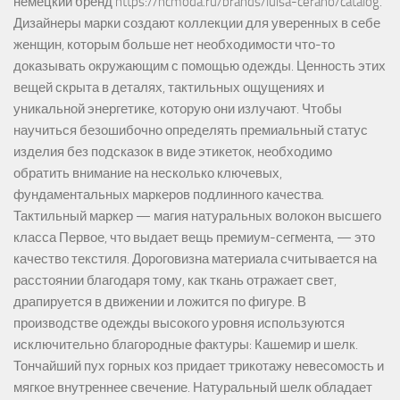
немецкий бренд https://hcmoda.ru/brands/luisa-cerano/catalog.
Дизайнеры марки создают коллекции для уверенных в себе
женщин, которым больше нет необходимости что-то
доказывать окружающим с помощью одежды. Ценность этих
вещей скрыта в деталях, тактильных ощущениях и
уникальной энергетике, которую они излучают. Чтобы
научиться безошибочно определять премиальный статус
изделия без подсказок в виде этикеток, необходимо
обратить внимание на несколько ключевых,
фундаментальных маркеров подлинного качества.
Тактильный маркер — магия натуральных волокон высшего
класса Первое, что выдает вещь премиум-сегмента, — это
качество текстиля. Дороговизна материала считывается на
расстоянии благодаря тому, как ткань отражает свет,
драпируется в движении и ложится по фигуре. В
производстве одежды высокого уровня используются
исключительно благородные фактуры: Кашемир и шелк.
Тончайший пух горных коз придает трикотажу невесомость и
мягкое внутреннее свечение. Натуральный шелк обладает