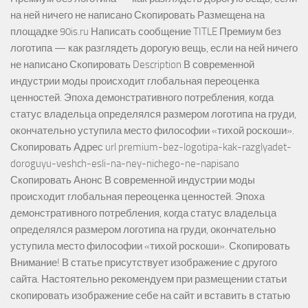
на ней ничего не написано Скопировать Размещена на
площадке 90is.ru Написать сообщение TITLE Премиум без
логотипа — как разглядеть дорогую вещь, если на ней ничего
не написано Скопировать Description В современной
индустрии моды происходит глобальная переоценка
ценностей. Эпоха демонстративного потребления, когда
статус владельца определялся размером логотипа на груди,
окончательно уступила место философии «тихой роскоши».
Скопировать Адрес url premium-bez-logotipa-kak-razglyadet-
doroguyu-veshch-esli-na-ney-nichego-ne-napisano
Скопировать Анонс В современной индустрии моды
происходит глобальная переоценка ценностей. Эпоха
демонстративного потребления, когда статус владельца
определялся размером логотипа на груди, окончательно
уступила место философии «тихой роскоши». Скопировать
Внимание! В статье присутствует изображение с другого
сайта. Настоятельно рекомендуем при размещении статьи
скопировать изображение себе на сайт и вставить в статью