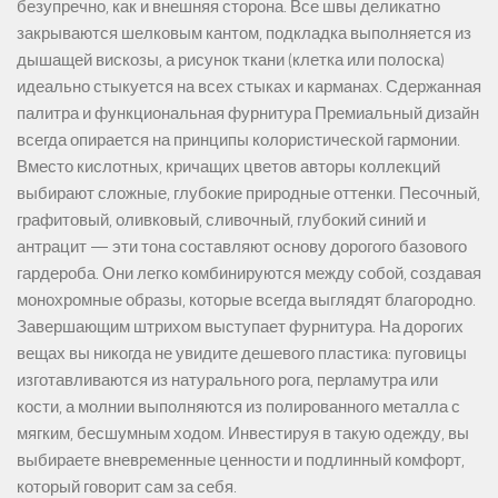
безупречно, как и внешняя сторона. Все швы деликатно
закрываются шелковым кантом, подкладка выполняется из
дышащей вискозы, а рисунок ткани (клетка или полоска)
идеально стыкуется на всех стыках и карманах. Сдержанная
палитра и функциональная фурнитура Премиальный дизайн
всегда опирается на принципы колористической гармонии.
Вместо кислотных, кричащих цветов авторы коллекций
выбирают сложные, глубокие природные оттенки. Песочный,
графитовый, оливковый, сливочный, глубокий синий и
антрацит — эти тона составляют основу дорогого базового
гардероба. Они легко комбинируются между собой, создавая
монохромные образы, которые всегда выглядят благородно.
Завершающим штрихом выступает фурнитура. На дорогих
вещах вы никогда не увидите дешевого пластика: пуговицы
изготавливаются из натурального рога, перламутра или
кости, а молнии выполняются из полированного металла с
мягким, бесшумным ходом. Инвестируя в такую одежду, вы
выбираете вневременные ценности и подлинный комфорт,
который говорит сам за себя.