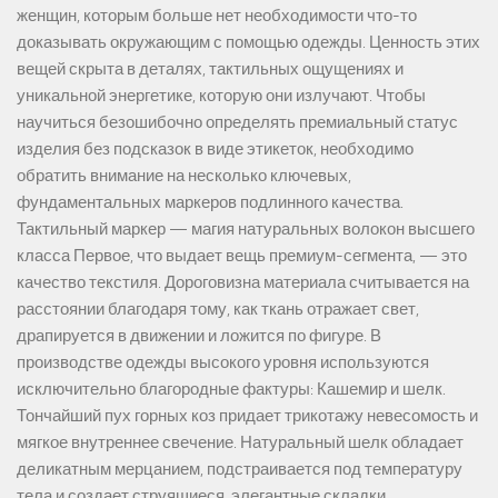
женщин, которым больше нет необходимости что-то
доказывать окружающим с помощью одежды. Ценность этих
вещей скрыта в деталях, тактильных ощущениях и
уникальной энергетике, которую они излучают. Чтобы
научиться безошибочно определять премиальный статус
изделия без подсказок в виде этикеток, необходимо
обратить внимание на несколько ключевых,
фундаментальных маркеров подлинного качества.
Тактильный маркер — магия натуральных волокон высшего
класса Первое, что выдает вещь премиум-сегмента, — это
качество текстиля. Дороговизна материала считывается на
расстоянии благодаря тому, как ткань отражает свет,
драпируется в движении и ложится по фигуре. В
производстве одежды высокого уровня используются
исключительно благородные фактуры: Кашемир и шелк.
Тончайший пух горных коз придает трикотажу невесомость и
мягкое внутреннее свечение. Натуральный шелк обладает
деликатным мерцанием, подстраивается под температуру
тела и создает струящиеся, элегантные складки.