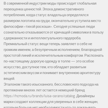
В современной индустрии моды происходит глобальная
переоценка ценностей. Эпоха демонстративного
потребления, когда статус владельца определялся
размером логотипа на груди, окончательно уступила место
философии «тихой роскоши». Сегодня успешные люди
сознательно отказываются от кричащей символики в пользу
сдержанности и интеллектуального гардероба.
Премиальный статус вещи теперь заявляет о себе не
громким именем, а безупречным исполнением, благородной
простотой линий и исключительным комфортом. Распознать
по-настоящему дорогую одежду в толпе — это особое
искусство, доступное тем, кто обладает развитым
эстетическим вкусом и понимает внутреннюю архитектуру
вещей.
Эталоном такого изысканного, бессловесного подхода на
протяжении многих лет остается немецкий бренд
https://hcmoda.ru/brands/luisa-cerano/catalog
. Дизайнеры
марки создают коллекции для уверенных в себе женщин,
которым больше нет необходимости что-то доказывать