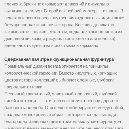
плечах, а брюки не сковывают движений и визуально
вытягивают силуэт. Второй важнейший маркер — изнанка. В
вещах высокого класса внутренняя отделка выглядит так же
безупречно, как и внешняя сторона. Все швы деликатно
закрываются шелковым кантом, подкладка выполняется из
дышащей вискозы, а рисунок ткани (клетка или полоска)
идеально стыкуется на всех стыках и карманах.
Сдержанная палитра и функциональная фурнитура
Премиальный дизайн всегда опирается на принципы
колористической гармонии. Вместо кислотных, кричащих
цветов авторы коллекций выбирают сложные, глубокие
природные оттенки.
Песочный, графитовый, оливковый, сливочный, глубокий
синий и антрацит — эти тона составляют основу дорогого
базового гардероба. Они легко комбинируются между собой,
создавая монохромные образы, которые всегда выглядят
благородно. Завершающим штрихом выступает фурнитура.
На дорогих вещах вы никогда не увидите дешевого пластика: