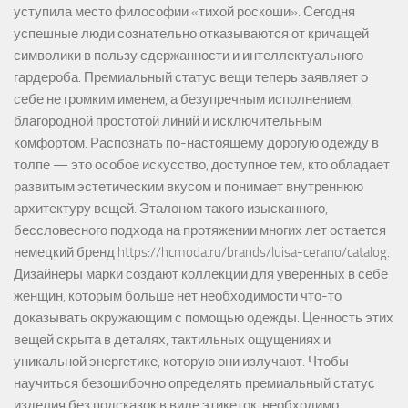
уступила место философии «тихой роскоши». Сегодня
успешные люди сознательно отказываются от кричащей
символики в пользу сдержанности и интеллектуального
гардероба. Премиальный статус вещи теперь заявляет о
себе не громким именем, а безупречным исполнением,
благородной простотой линий и исключительным
комфортом. Распознать по-настоящему дорогую одежду в
толпе — это особое искусство, доступное тем, кто обладает
развитым эстетическим вкусом и понимает внутреннюю
архитектуру вещей. Эталоном такого изысканного,
бессловесного подхода на протяжении многих лет остается
немецкий бренд https://hcmoda.ru/brands/luisa-cerano/catalog.
Дизайнеры марки создают коллекции для уверенных в себе
женщин, которым больше нет необходимости что-то
доказывать окружающим с помощью одежды. Ценность этих
вещей скрыта в деталях, тактильных ощущениях и
уникальной энергетике, которую они излучают. Чтобы
научиться безошибочно определять премиальный статус
изделия без подсказок в виде этикеток, необходимо