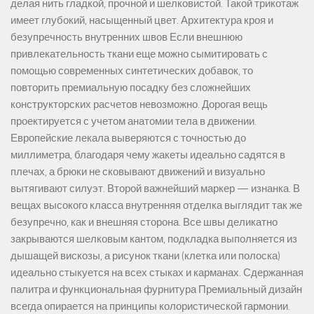
делая нить гладкой, прочной и шелковистой. Такой трикотаж
имеет глубокий, насыщенный цвет. Архитектура кроя и
безупречность внутренних швов Если внешнюю
привлекательность ткани еще можно сымитировать с
помощью современных синтетических добавок, то
повторить премиальную посадку без сложнейших
конструкторских расчетов невозможно. Дорогая вещь
проектируется с учетом анатомии тела в движении.
Европейские лекала выверяются с точностью до
миллиметра, благодаря чему жакеты идеально садятся в
плечах, а брюки не сковывают движений и визуально
вытягивают силуэт. Второй важнейший маркер — изнанка. В
вещах высокого класса внутренняя отделка выглядит так же
безупречно, как и внешняя сторона. Все швы деликатно
закрываются шелковым кантом, подкладка выполняется из
дышащей вискозы, а рисунок ткани (клетка или полоска)
идеально стыкуется на всех стыках и карманах. Сдержанная
палитра и функциональная фурнитура Премиальный дизайн
всегда опирается на принципы колористической гармонии.