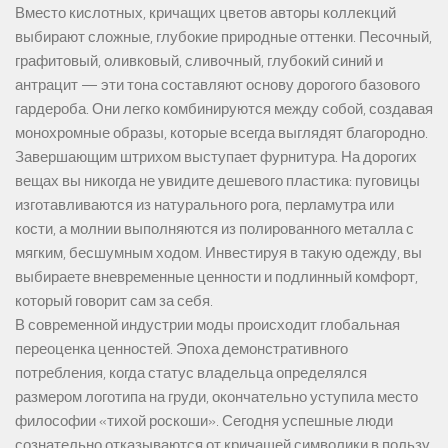
Вместо кислотных, кричащих цветов авторы коллекций
выбирают сложные, глубокие природные оттенки. Песочный,
графитовый, оливковый, сливочный, глубокий синий и
антрацит — эти тона составляют основу дорогого базового
гардероба. Они легко комбинируются между собой, создавая
монохромные образы, которые всегда выглядят благородно.
Завершающим штрихом выступает фурнитура. На дорогих
вещах вы никогда не увидите дешевого пластика: пуговицы
изготавливаются из натурального рога, перламутра или
кости, а молнии выполняются из полированного металла с
мягким, бесшумным ходом. Инвестируя в такую одежду, вы
выбираете вневременные ценности и подлинный комфорт,
который говорит сам за себя.
В современной индустрии моды происходит глобальная
переоценка ценностей. Эпоха демонстративного
потребления, когда статус владельца определялся
размером логотипа на груди, окончательно уступила место
философии «тихой роскоши». Сегодня успешные люди
сознательно отказываются от кричащей символики в пользу