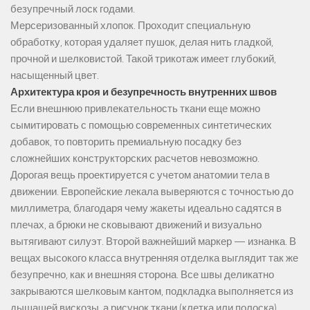
безупречный лоск годами.
Мерсеризованный хлопок. Проходит специальную
обработку, которая удаляет пушок, делая нить гладкой,
прочной и шелковистой. Такой трикотаж имеет глубокий,
насыщенный цвет.
Архитектура кроя и безупречность внутренних швов
Если внешнюю привлекательность ткани еще можно
сымитировать с помощью современных синтетических
добавок, то повторить премиальную посадку без
сложнейших конструкторских расчетов невозможно.
Дорогая вещь проектируется с учетом анатомии тела в
движении. Европейские лекала выверяются с точностью до
миллиметра, благодаря чему жакеты идеально садятся в
плечах, а брюки не сковывают движений и визуально
вытягивают силуэт. Второй важнейший маркер — изнанка. В
вещах высокого класса внутренняя отделка выглядит так же
безупречно, как и внешняя сторона. Все швы деликатно
закрываются шелковым кантом, подкладка выполняется из
дышащей вискозы, а рисунок ткани (клетка или полоска)