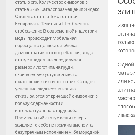
Особ
статью его. Количество символов в
статье 3289 Каталог размещения Яндекс
элит
Оцените статью Текст статьи:
Копировать: Текст или Html Cменить
Изящно
отображение В современной индустрии
отлича
моды происходит глобальная
только
переоценка ценностей. Эпоха
которо
демонстративного потребления, когда
статус владельца определялся
Одной 
размером логотипа на груди,
матери
окончательно уступила место
или кр
философии «тихой роскоши». Сегодня
успешные люди сознательно
элитна
отказываются от кричащей символики в
мастер
пользу сдержанности и
способ
интеллектуального гардероба.
изыска
Премиальный статус вещи теперь
заявляет о себе не громким именем, а
безупречным исполнением, благородной