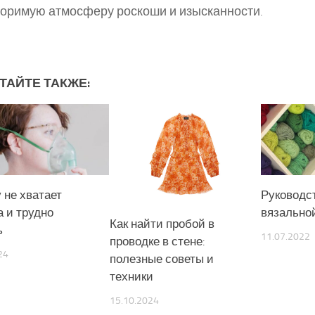
оримую атмосферу роскоши и изысканности.
ТАЙТЕ ТАКЖЕ:
 не хватает
Руководс
а и трудно
вязально
Как найти пробой в
ь
11.07.2022
проводке в стене:
24
полезные советы и
техники
15.10.2024