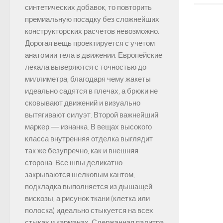
синтетических добавок, то повторить
премиальную посадку без сложнейших
конструкторских расчетов невозможно.
Дорогая вещь проектируется с учетом
анатомии тела в движении. Европейские
лекала выверяются с точностью до
миллиметра, благодаря чему жакеты
идеально садятся в плечах, а брюки не
сковывают движений и визуально
вытягивают силуэт. Второй важнейший
маркер — изнанка. В вещах высокого
класса внутренняя отделка выглядит
так же безупречно, как и внешняя
сторона. Все швы деликатно
закрываются шелковым кантом,
подкладка выполняется из дышащей
вискозы, а рисунок ткани (клетка или
полоска) идеально стыкуется на всех
стыках и карманах. Сдержанная палитра