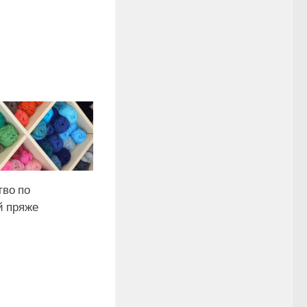
тво по
й пряже