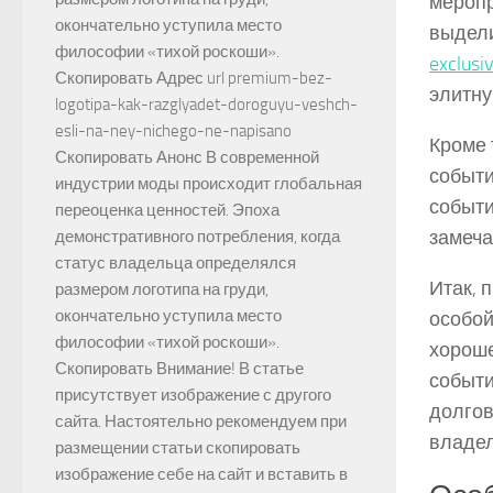
меропр
окончательно уступила место
выдели
философии «тихой роскоши».
exclusiv
Скопировать Адрес url premium-bez-
элитну
logotipa-kak-razglyadet-doroguyu-veshch-
esli-na-ney-nichego-ne-napisano
Кроме 
Скопировать Анонс В современной
событи
индустрии моды происходит глобальная
событи
переоценка ценностей. Эпоха
замеча
демонстративного потребления, когда
статус владельца определялся
Итак, 
размером логотипа на груди,
окончательно уступила место
особой
философии «тихой роскоши».
хороше
Скопировать Внимание! В статье
событи
присутствует изображение с другого
долгов
сайта. Настоятельно рекомендуем при
владел
размещении статьи скопировать
изображение себе на сайт и вставить в