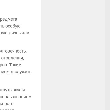
предмета
ать особую
вную жизнь или
лговечность.
готовления,
ров. Таким
и может служить
кнуть вкус и
использованием
ьность