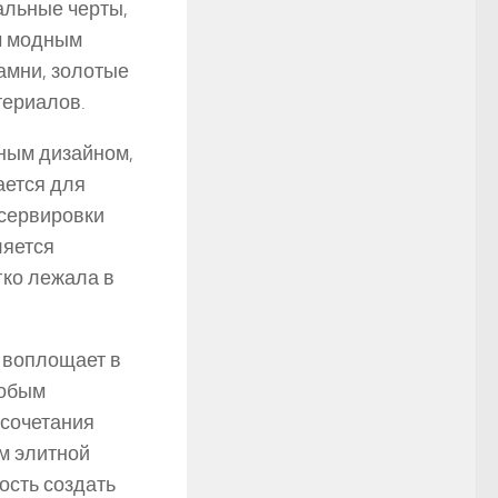
альные черты,
м модным
амни, золотые
териалов.
ьным дизайном,
ается для
 сервировки
ляется
гко лежала в
е воплощает в
собым
 сочетания
м элитной
ость создать