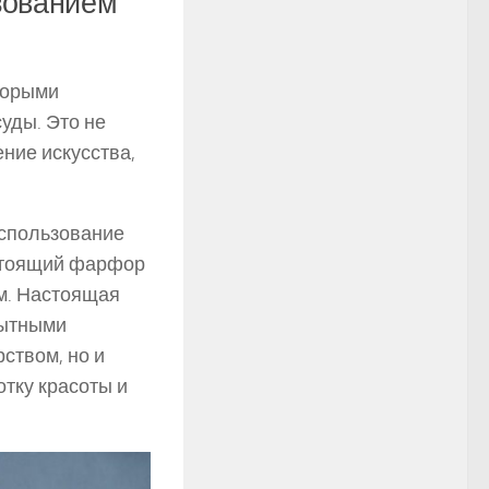
зованием
торыми
уды. Это не
ние искусства,
использование
остоящий фарфор
м. Настоящая
пытными
ством, но и
тку красоты и