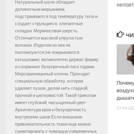
Натуральный шелк обладает
неповт
деликатным мерцанием,
подстраивается под температуру тела и
создает струящиеся, элегантные
складки. Мериносовая шерсть.
ЧИ
Отличается высокой упругостью
волокон. Изделия из нее не
пиллингуются (не покрываются
катышками), великолепно держат форму
и сохраняют безупречный лоск годами.
Мерсеризованный хлопок. Проходит
специальную обработку, которая
Почему
удаляет пушок, делая нить гладкой,
воздух
прочной и шелковистой. Такой трикотаж
дышат
имеет глубокий, насыщенный цвет.
27.03.20
Архитектура кроя и безупречность
внутренних швов Если внешнюю
привлекательность ткани еще можно
сымитировать с помощью современных