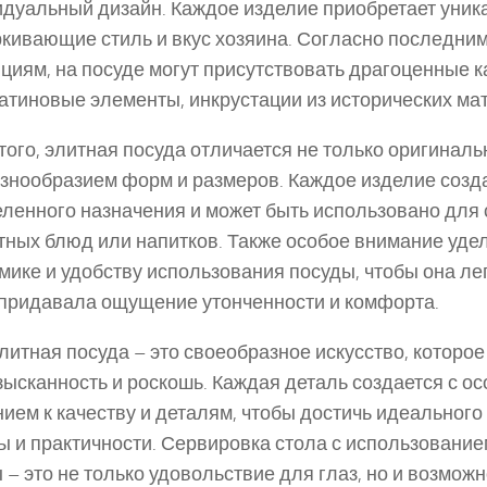
дуальный дизайн. Каждое изделие приобретает уник
кивающие стиль и вкус хозяина. Согласно последни
циям, на посуде могут присутствовать драгоценные к
атиновые элементы, инкрустации из исторических ма
того, элитная посуда отличается не только оригинал
азнообразием форм и размеров. Каждое изделие созд
ленного назначения и может быть использовано для
тных блюд или напитков. Также особое внимание уде
мике и удобству использования посуды, чтобы она ле
 придавала ощущение утонченности и комфорта.
элитная посуда – это своеобразное искусство, которо
зысканность и роскошь. Каждая деталь создается с о
ием к качеству и деталям, чтобы достичь идеального
ы и практичности. Сервировка стола с использование
 – это не только удовольствие для глаз, но и возможн