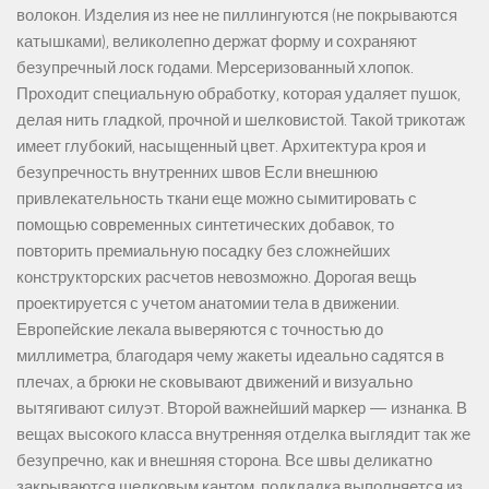
волокон. Изделия из нее не пиллингуются (не покрываются
катышками), великолепно держат форму и сохраняют
безупречный лоск годами. Мерсеризованный хлопок.
Проходит специальную обработку, которая удаляет пушок,
делая нить гладкой, прочной и шелковистой. Такой трикотаж
имеет глубокий, насыщенный цвет. Архитектура кроя и
безупречность внутренних швов Если внешнюю
привлекательность ткани еще можно сымитировать с
помощью современных синтетических добавок, то
повторить премиальную посадку без сложнейших
конструкторских расчетов невозможно. Дорогая вещь
проектируется с учетом анатомии тела в движении.
Европейские лекала выверяются с точностью до
миллиметра, благодаря чему жакеты идеально садятся в
плечах, а брюки не сковывают движений и визуально
вытягивают силуэт. Второй важнейший маркер — изнанка. В
вещах высокого класса внутренняя отделка выглядит так же
безупречно, как и внешняя сторона. Все швы деликатно
закрываются шелковым кантом, подкладка выполняется из