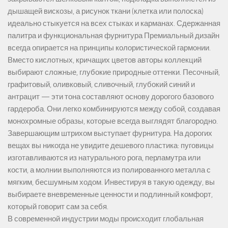
дышащей вискозы, а рисунок ткани (клетка или полоска)
идеально стыкуется на всех стыках и карманах. Сдержанная
палитра и функциональная фурнитура Премиальный дизайн
всегда опирается на принципы колористической гармонии.
Вместо кислотных, кричащих цветов авторы коллекций
выбирают сложные, глубокие природные оттенки. Песочный,
графитовый, оливковый, сливочный, глубокий синий и
антрацит — эти тона составляют основу дорогого базового
гардероба. Они легко комбинируются между собой, создавая
монохромные образы, которые всегда выглядят благородно.
Завершающим штрихом выступает фурнитура. На дорогих
вещах вы никогда не увидите дешевого пластика: пуговицы
изготавливаются из натурального рога, перламутра или
кости, а молнии выполняются из полированного металла с
мягким, бесшумным ходом. Инвестируя в такую одежду, вы
выбираете вневременные ценности и подлинный комфорт,
который говорит сам за себя.
В современной индустрии моды происходит глобальная