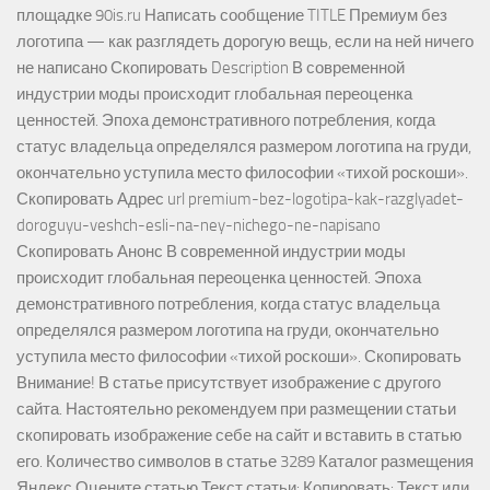
площадке 90is.ru Написать сообщение TITLE Премиум без
логотипа — как разглядеть дорогую вещь, если на ней ничего
не написано Скопировать Description В современной
индустрии моды происходит глобальная переоценка
ценностей. Эпоха демонстративного потребления, когда
статус владельца определялся размером логотипа на груди,
окончательно уступила место философии «тихой роскоши».
Скопировать Адрес url premium-bez-logotipa-kak-razglyadet-
doroguyu-veshch-esli-na-ney-nichego-ne-napisano
Скопировать Анонс В современной индустрии моды
происходит глобальная переоценка ценностей. Эпоха
демонстративного потребления, когда статус владельца
определялся размером логотипа на груди, окончательно
уступила место философии «тихой роскоши». Скопировать
Внимание! В статье присутствует изображение с другого
сайта. Настоятельно рекомендуем при размещении статьи
скопировать изображение себе на сайт и вставить в статью
его. Количество символов в статье 3289 Каталог размещения
Яндекс Оцените статью Текст статьи: Копировать: Текст или