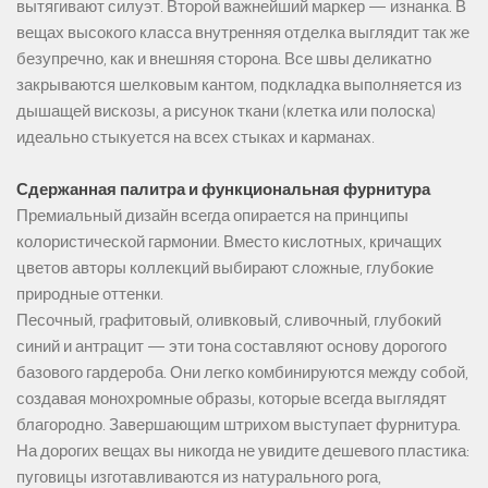
вытягивают силуэт. Второй важнейший маркер — изнанка. В
вещах высокого класса внутренняя отделка выглядит так же
безупречно, как и внешняя сторона. Все швы деликатно
закрываются шелковым кантом, подкладка выполняется из
дышащей вискозы, а рисунок ткани (клетка или полоска)
идеально стыкуется на всех стыках и карманах.
Сдержанная палитра и функциональная фурнитура
Премиальный дизайн всегда опирается на принципы
колористической гармонии. Вместо кислотных, кричащих
цветов авторы коллекций выбирают сложные, глубокие
природные оттенки.
Песочный, графитовый, оливковый, сливочный, глубокий
синий и антрацит — эти тона составляют основу дорогого
базового гардероба. Они легко комбинируются между собой,
создавая монохромные образы, которые всегда выглядят
благородно. Завершающим штрихом выступает фурнитура.
На дорогих вещах вы никогда не увидите дешевого пластика:
пуговицы изготавливаются из натурального рога,