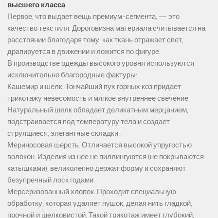
высшего класса
Первое, что выдает вещь премиум-сегмента, — это
качество текстиля. Дороговизна материала считывается на
расстоянии благодаря тому, как ткань отражает свет,
драпируется в движении и ложится по фигуре.
В производстве одежды высокого уровня используются
исключительно благородные фактуры:
Кашемир и шелк. Тончайший пух горных коз придает
трикотажу невесомость и мягкое внутреннее свечение.
Натуральный шелк обладает деликатным мерцанием,
подстраивается под температуру тела и создает
струящиеся, элегантные складки.
Мериносовая шерсть. Отличается высокой упругостью
волокон. Изделия из нее не пиллингуются (не покрываются
катышками), великолепно держат форму и сохраняют
безупречный лоск годами.
Мерсеризованный хлопок. Проходит специальную
обработку, которая удаляет пушок, делая нить гладкой,
прочной и шелковистой. Такой трикотаж имеет глубокий,