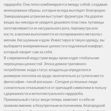
гардероба. Они легко комбинируются между собой, создавая
монохромные образы, которые всегда выглядят благородно.
Завершающим штрихом выступает фурнитура. На дорогих
вещах вы никогда не увидите дешевого пластика: пуговицы
изготавливаются из натурального рога, перламутра или
кости, а молнии выполняются из полированного металла с
мягким, бесшумным ходом. Инвестируя в такую одежду, вы
выбираете вневременные ценности и подлинный комфорт,
который говорит сам за себя.
В современной индустрии моды происходит глобальная
переоценка ценностей. Эпоха демонстративного
потребления, когда статус владельца определялся
размером логотипа на груди, окончательно уступила место
философии «тихой роскоши». Сегодня успешные люди
сознательно отказываются от кричащей символики в пользу
сдержанности и интеллектуального гардероба.
Премиальный статус вещи теперь заявляет о себе не
громким именем, а безупречным исполнением, благородной