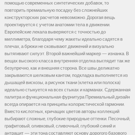
помощью современных синтетических добавок, то
повторить премиальную посадку без сложнейших
конструкторских расчетов невозможно. Дорогая вещь
проектируется с учетом анатомии тела в движении.
Европейские лекала выверяются с точностью до
миллиметра, благодаря чему жакеты идеально садятся в
плечах, а брюки не сковывают движений и визуально
вытягивают силуэт. Второй важнейший маркер — изнанка. В
вещах высокого класса внутренняя отделка выглядит так же
безупречно, как и внешняя сторона. Все швы деликатно
закрываются шелковым кантом, подкладка выполняется из
дышащей вискозы, а рисунок ткани (клетка или полоска)
идеально стыкуется на всех стыках и карманах. Сдержанная
палитра и функциональная фурнитура Премиальный дизайн
всегда опирается на принципы колористической гармонии.
Вместо кислотных, кричащих цветов авторы коллекций
выбирают сложные, глубокие природные оттенки. Песочный,
графитовый, оливковый, сливочный, глубокий синий и
антрацит — эти тона составляют основу дорогого базового