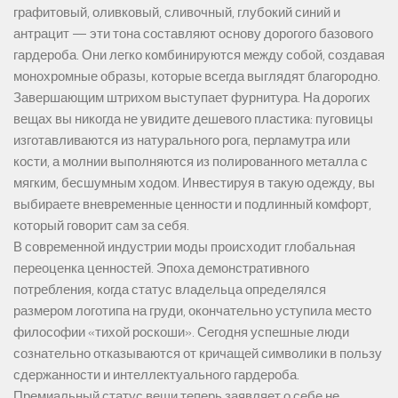
графитовый, оливковый, сливочный, глубокий синий и
антрацит — эти тона составляют основу дорогого базового
гардероба. Они легко комбинируются между собой, создавая
монохромные образы, которые всегда выглядят благородно.
Завершающим штрихом выступает фурнитура. На дорогих
вещах вы никогда не увидите дешевого пластика: пуговицы
изготавливаются из натурального рога, перламутра или
кости, а молнии выполняются из полированного металла с
мягким, бесшумным ходом. Инвестируя в такую одежду, вы
выбираете вневременные ценности и подлинный комфорт,
который говорит сам за себя.
В современной индустрии моды происходит глобальная
переоценка ценностей. Эпоха демонстративного
потребления, когда статус владельца определялся
размером логотипа на груди, окончательно уступила место
философии «тихой роскоши». Сегодня успешные люди
сознательно отказываются от кричащей символики в пользу
сдержанности и интеллектуального гардероба.
Премиальный статус вещи теперь заявляет о себе не