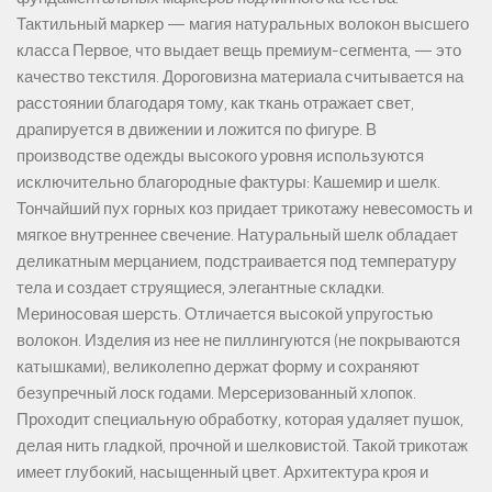
Тактильный маркер — магия натуральных волокон высшего
класса Первое, что выдает вещь премиум-сегмента, — это
качество текстиля. Дороговизна материала считывается на
расстоянии благодаря тому, как ткань отражает свет,
драпируется в движении и ложится по фигуре. В
производстве одежды высокого уровня используются
исключительно благородные фактуры: Кашемир и шелк.
Тончайший пух горных коз придает трикотажу невесомость и
мягкое внутреннее свечение. Натуральный шелк обладает
деликатным мерцанием, подстраивается под температуру
тела и создает струящиеся, элегантные складки.
Мериносовая шерсть. Отличается высокой упругостью
волокон. Изделия из нее не пиллингуются (не покрываются
катышками), великолепно держат форму и сохраняют
безупречный лоск годами. Мерсеризованный хлопок.
Проходит специальную обработку, которая удаляет пушок,
делая нить гладкой, прочной и шелковистой. Такой трикотаж
имеет глубокий, насыщенный цвет. Архитектура кроя и