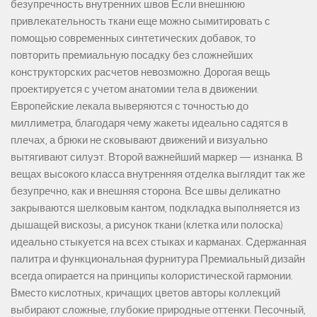
безупречность внутренних швов Если внешнюю
привлекательность ткани еще можно сымитировать с
помощью современных синтетических добавок, то
повторить премиальную посадку без сложнейших
конструкторских расчетов невозможно. Дорогая вещь
проектируется с учетом анатомии тела в движении.
Европейские лекала выверяются с точностью до
миллиметра, благодаря чему жакеты идеально садятся в
плечах, а брюки не сковывают движений и визуально
вытягивают силуэт. Второй важнейший маркер — изнанка. В
вещах высокого класса внутренняя отделка выглядит так же
безупречно, как и внешняя сторона. Все швы деликатно
закрываются шелковым кантом, подкладка выполняется из
дышащей вискозы, а рисунок ткани (клетка или полоска)
идеально стыкуется на всех стыках и карманах. Сдержанная
палитра и функциональная фурнитура Премиальный дизайн
всегда опирается на принципы колористической гармонии.
Вместо кислотных, кричащих цветов авторы коллекций
выбирают сложные, глубокие природные оттенки. Песочный,