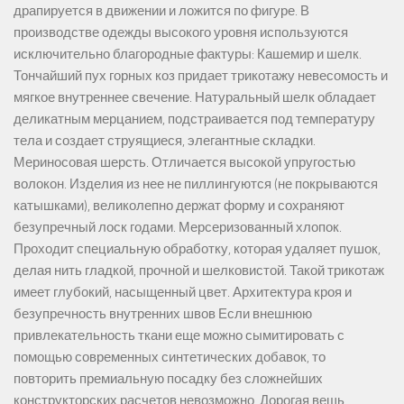
драпируется в движении и ложится по фигуре. В
производстве одежды высокого уровня используются
исключительно благородные фактуры: Кашемир и шелк.
Тончайший пух горных коз придает трикотажу невесомость и
мягкое внутреннее свечение. Натуральный шелк обладает
деликатным мерцанием, подстраивается под температуру
тела и создает струящиеся, элегантные складки.
Мериносовая шерсть. Отличается высокой упругостью
волокон. Изделия из нее не пиллингуются (не покрываются
катышками), великолепно держат форму и сохраняют
безупречный лоск годами. Мерсеризованный хлопок.
Проходит специальную обработку, которая удаляет пушок,
делая нить гладкой, прочной и шелковистой. Такой трикотаж
имеет глубокий, насыщенный цвет. Архитектура кроя и
безупречность внутренних швов Если внешнюю
привлекательность ткани еще можно сымитировать с
помощью современных синтетических добавок, то
повторить премиальную посадку без сложнейших
конструкторских расчетов невозможно. Дорогая вещь