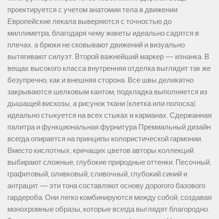
проектируется с учетом анатомии тела в движении.
Европейские лекала выверяются с точностью до
миллиметра, благодаря чему жакеты идеально садятся в
плечах, а брюки не сковывают движений и визуально
вытягивают силуэт. Второй важнейший маркер — изнанка. В
вещах высокого класса внутренняя отделка выглядит так же
безупречно, как и внешняя сторона. Все швы деликатно
закрываются шелковым кантом, подкладка выполняется из
дышащей вискозы, а рисунок ткани (клетка или полоска)
идеально стыкуется на всех стыках и карманах. Сдержанная
палитра и функциональная фурнитура Премиальный дизайн
всегда опирается на принципы колористической гармонии.
Вместо кислотных, кричащих цветов авторы коллекций
выбирают сложные, глубокие природные оттенки. Песочный,
графитовый, оливковый, сливочный, глубокий синий и
антрацит — эти тона составляют основу дорогого базового
гардероба. Они легко комбинируются между собой, создавая
монохромные образы, которые всегда выглядят благородно.