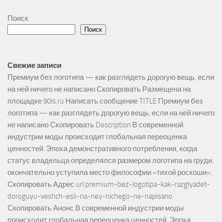
Поиск
Поиск
Свежие записи
Премиум без логотипа — как разглядеть дорогую вещь, если
на ней ничего не написано Скопировать Размещена на
площадке 90is.ru Написать сообщение TITLE Премиум без
логотипа — как разглядеть дорогую вещь, если на ней ничего
не написано Скопировать Description В современной
индустрии моды происходит глобальная переоценка
ценностей. Эпоха демонстративного потребления, когда
статус владельца определялся размером логотипа на груди,
окончательно уступила место философии «тихой роскоши».
Скопировать Адрес url premium-bez-logotipa-kak-razglyadet-
doroguyu-veshch-esli-na-ney-nichego-ne-napisano
Скопировать Анонс В современной индустрии моды
происходит глобальная переоценка ценностей. Эпоха