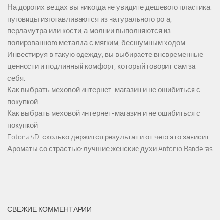
На дорогих вещах вы никогда не увидите дешевого пластика:
пуговицы изготавливаются из натурального рога,
перламутра или кости, а молнии выполняются из
полированного металла с мягким, бесшумным ходом.
Инвестируя в такую одежду, вы выбираете вневременные
ценности и подлинный комфорт, который говорит сам за
себя.
Как выбрать меховой интернет-магазин и не ошибиться с
покупкой
Как выбрать меховой интернет-магазин и не ошибиться с
покупкой
Fotona 4D: сколько держится результат и от чего это зависит
Ароматы со страстью: лучшие женские духи Antonio Banderas
СВЕЖИЕ КОММЕНТАРИИ