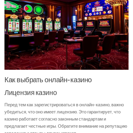
Как выбрать онлайн-казино
Лицензия казино
Перед тем как зарегистрироваться в онлайн-казино, важно
убедиться, что оно имеет лицензию. Это гарантирует, что
казино работает согласно законным стандартам и
предлагает честные игры. Обратите внимание на репутацию