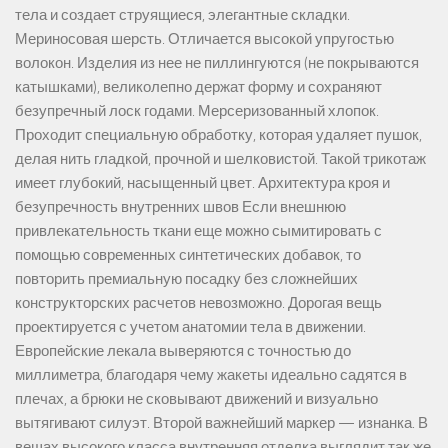
тела и создает струящиеся, элегантные складки.
Мериносовая шерсть. Отличается высокой упругостью
волокон. Изделия из нее не пиллингуются (не покрываются
катышками), великолепно держат форму и сохраняют
безупречный лоск годами. Мерсеризованный хлопок.
Проходит специальную обработку, которая удаляет пушок,
делая нить гладкой, прочной и шелковистой. Такой трикотаж
имеет глубокий, насыщенный цвет. Архитектура кроя и
безупречность внутренних швов Если внешнюю
привлекательность ткани еще можно сымитировать с
помощью современных синтетических добавок, то
повторить премиальную посадку без сложнейших
конструкторских расчетов невозможно. Дорогая вещь
проектируется с учетом анатомии тела в движении.
Европейские лекала выверяются с точностью до
миллиметра, благодаря чему жакеты идеально садятся в
плечах, а брюки не сковывают движений и визуально
вытягивают силуэт. Второй важнейший маркер — изнанка. В
вещах высокого класса внутренняя отделка выглядит так же