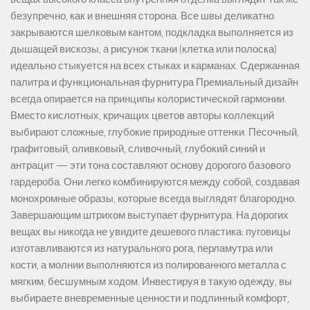
безупречно, как и внешняя сторона. Все швы деликатно
закрываются шелковым кантом, подкладка выполняется из
дышащей вискозы, а рисунок ткани (клетка или полоска)
идеально стыкуется на всех стыках и карманах. Сдержанная
палитра и функциональная фурнитура Премиальный дизайн
всегда опирается на принципы колористической гармонии.
Вместо кислотных, кричащих цветов авторы коллекций
выбирают сложные, глубокие природные оттенки. Песочный,
графитовый, оливковый, сливочный, глубокий синий и
антрацит — эти тона составляют основу дорогого базового
гардероба. Они легко комбинируются между собой, создавая
монохромные образы, которые всегда выглядят благородно.
Завершающим штрихом выступает фурнитура. На дорогих
вещах вы никогда не увидите дешевого пластика: пуговицы
изготавливаются из натурального рога, перламутра или
кости, а молнии выполняются из полированного металла с
мягким, бесшумным ходом. Инвестируя в такую одежду, вы
выбираете вневременные ценности и подлинный комфорт,