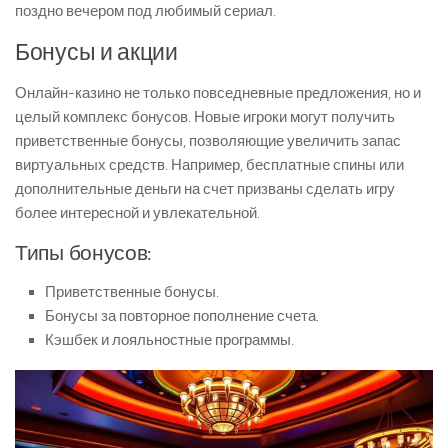
поздно вечером под любимый сериал.
Бонусы и акции
Онлайн-казино не только повседневные предложения, но и
целый комплекс бонусов. Новые игроки могут получить
приветственные бонусы, позволяющие увеличить запас
виртуальных средств. Например, бесплатные спины или
дополнительные деньги на счет призваны сделать игру
более интересной и увлекательной.
Типы бонусов:
Приветственные бонусы.
Бонусы за повторное пополнение счета.
Кэшбек и лояльностные программы.