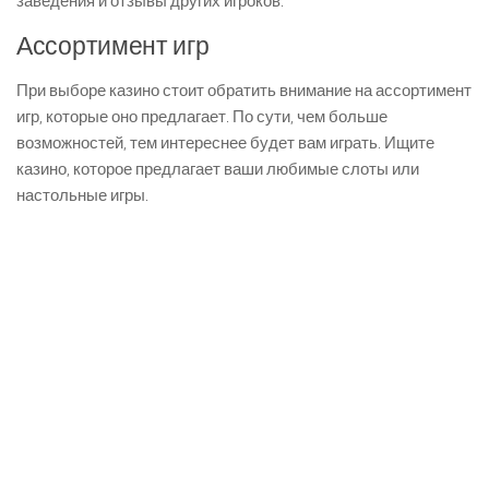
заведения и отзывы других игроков.
Ассортимент игр
При выборе казино стоит обратить внимание на ассортимент
игр, которые оно предлагает. По сути, чем больше
возможностей, тем интереснее будет вам играть. Ищите
казино, которое предлагает ваши любимые слоты или
настольные игры.