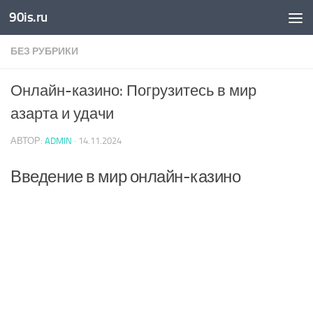
90is.ru
Skip to content
БЕЗ РУБРИКИ
Онлайн-казино: Погрузитесь в мир
азарта и удачи
АВТОР:
ADMIN
·
14.11.2024
Введение в мир онлайн-казино