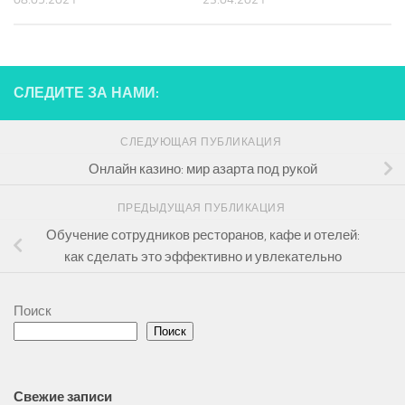
СЛЕДИТЕ ЗА НАМИ:
СЛЕДУЮЩАЯ ПУБЛИКАЦИЯ
Онлайн казино: мир азарта под рукой
ПРЕДЫДУЩАЯ ПУБЛИКАЦИЯ
Обучение сотрудников ресторанов, кафе и отелей:
как сделать это эффективно и увлекательно
Поиск
Поиск
Свежие записи