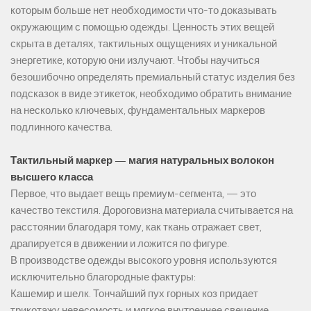
которым больше нет необходимости что-то доказывать
окружающим с помощью одежды. Ценность этих вещей
скрыта в деталях, тактильных ощущениях и уникальной
энергетике, которую они излучают. Чтобы научиться
безошибочно определять премиальный статус изделия без
подсказок в виде этикеток, необходимо обратить внимание
на несколько ключевых, фундаментальных маркеров
подлинного качества.
Тактильный маркер — магия натуральных волокон
высшего класса
Первое, что выдает вещь премиум-сегмента, — это
качество текстиля. Дороговизна материала считывается на
расстоянии благодаря тому, как ткань отражает свет,
драпируется в движении и ложится по фигуре.
В производстве одежды высокого уровня используются
исключительно благородные фактуры:
Кашемир и шелк. Тончайший пух горных коз придает
трикотажу невесомость и мягкое внутреннее свечение.