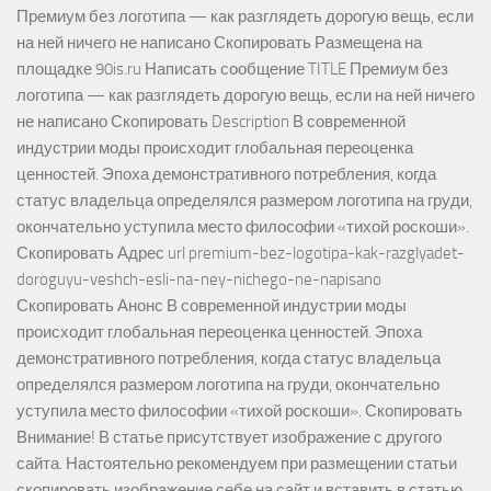
Премиум без логотипа — как разглядеть дорогую вещь, если
на ней ничего не написано Скопировать Размещена на
площадке 90is.ru Написать сообщение TITLE Премиум без
логотипа — как разглядеть дорогую вещь, если на ней ничего
не написано Скопировать Description В современной
индустрии моды происходит глобальная переоценка
ценностей. Эпоха демонстративного потребления, когда
статус владельца определялся размером логотипа на груди,
окончательно уступила место философии «тихой роскоши».
Скопировать Адрес url premium-bez-logotipa-kak-razglyadet-
doroguyu-veshch-esli-na-ney-nichego-ne-napisano
Скопировать Анонс В современной индустрии моды
происходит глобальная переоценка ценностей. Эпоха
демонстративного потребления, когда статус владельца
определялся размером логотипа на груди, окончательно
уступила место философии «тихой роскоши». Скопировать
Внимание! В статье присутствует изображение с другого
сайта. Настоятельно рекомендуем при размещении статьи
скопировать изображение себе на сайт и вставить в статью