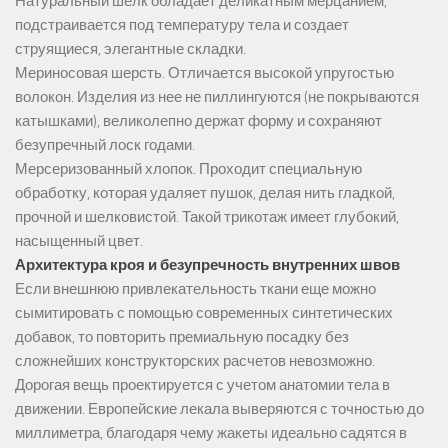
Натуральный шелк обладает деликатным мерцанием,
подстраивается под температуру тела и создает
струящиеся, элегантные складки.
Мериносовая шерсть. Отличается высокой упругостью
волокон. Изделия из нее не пиллингуются (не покрываются
катышками), великолепно держат форму и сохраняют
безупречный лоск годами.
Мерсеризованный хлопок. Проходит специальную
обработку, которая удаляет пушок, делая нить гладкой,
прочной и шелковистой. Такой трикотаж имеет глубокий,
насыщенный цвет.
Архитектура кроя и безупречность внутренних швов
Если внешнюю привлекательность ткани еще можно
сымитировать с помощью современных синтетических
добавок, то повторить премиальную посадку без
сложнейших конструкторских расчетов невозможно.
Дорогая вещь проектируется с учетом анатомии тела в
движении. Европейские лекала выверяются с точностью до
миллиметра, благодаря чему жакеты идеально садятся в