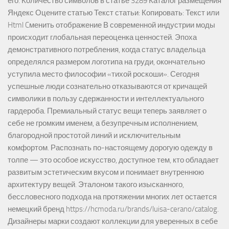
его. Количество символов в статье 3289 Каталог размещения
Яндекс Оцените статью Текст статьи: Копировать: Текст или
Html Cменить отображение В современной индустрии моды
происходит глобальная переоценка ценностей. Эпоха
демонстративного потребления, когда статус владельца
определялся размером логотипа на груди, окончательно
уступила место философии «тихой роскоши». Сегодня
успешные люди сознательно отказываются от кричащей
символики в пользу сдержанности и интеллектуального
гардероба. Премиальный статус вещи теперь заявляет о
себе не громким именем, а безупречным исполнением,
благородной простотой линий и исключительным
комфортом. Распознать по-настоящему дорогую одежду в
толпе — это особое искусство, доступное тем, кто обладает
развитым эстетическим вкусом и понимает внутреннюю
архитектуру вещей. Эталоном такого изысканного,
бессловесного подхода на протяжении многих лет остается
немецкий бренд https://hcmoda.ru/brands/luisa-cerano/catalog.
Дизайнеры марки создают коллекции для уверенных в себе