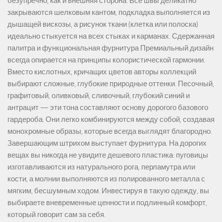
безупречно, как и внешняя сторона. Все швы деликатно
закрываются шелковым кантом, подкладка выполняется из
дышащей вискозы, а рисунок ткани (клетка или полоска)
идеально стыкуется на всех стыках и карманах. Сдержанная
палитра и функциональная фурнитура Премиальный дизайн
всегда опирается на принципы колористической гармонии.
Вместо кислотных, кричащих цветов авторы коллекций
выбирают сложные, глубокие природные оттенки. Песочный,
графитовый, оливковый, сливочный, глубокий синий и
антрацит — эти тона составляют основу дорогого базового
гардероба. Они легко комбинируются между собой, создавая
монохромные образы, которые всегда выглядят благородно.
Завершающим штрихом выступает фурнитура. На дорогих
вещах вы никогда не увидите дешевого пластика: пуговицы
изготавливаются из натурального рога, перламутра или
кости, а молнии выполняются из полированного металла с
мягким, бесшумным ходом. Инвестируя в такую одежду, вы
выбираете вневременные ценности и подлинный комфорт,
который говорит сам за себя.