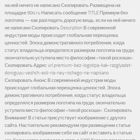
на ней ничего не написано Скопировать Размещена на
площадке 90is.ru Написать сообщение TITLE Премиум без
логотипа — как разглядеть дорогую вещь, если на ней ничего
не написано Скопировать Description В современной
индустрии моды происходит глобальная переоценка
ценностей. Эпоха демонстративного потребления, когда
статус владельца определялся размером логотипа на груди,
окончательно уступила место философии «тихой роскоши».
Скопировать Адрес url premium-bez-logotipa-kak-razglyadet-
doroguyu-veshch-esli-na-ney-nichego-ne-napisano
Скопировать Анонс В современной индустрии моды
происходит глобальная переоценка ценностей. Эпоха
демонстративного потребления, когда статус владельца
определялся размером логотипа на груди, окончательно
уступила место философии «тихой роскоши». Скопировать
Внимание! В статье присутствует изображение с другого
сайта. Настоятельно рекомендуем при размещении статьи
скопировать изображение себе на сайт и вставить в статью