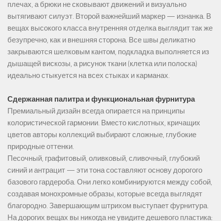
плечах, а брюки не сковывают движений и визуально
вытягивают силуэт. Второй важнейший маркер — изнанка. В
вещах высокого класса внутренняя отделка выглядит так же
безупречно, как и внешняя сторона. Все швы деликатно
закрываются шелковым кантом, подкладка выполняется из
дышащей вискозы, а рисунок ткани (клетка или полоска)
идеально стыкуется на всех стыках и карманах.
Сдержанная палитра и функциональная фурнитура
Премиальный дизайн всегда опирается на принципы
колористической гармонии. Вместо кислотных, кричащих
цветов авторы коллекций выбирают сложные, глубокие
природные оттенки.
Песочный, графитовый, оливковый, сливочный, глубокий
синий и антрацит — эти тона составляют основу дорогого
базового гардероба. Они легко комбинируются между собой,
создавая монохромные образы, которые всегда выглядят
благородно. Завершающим штрихом выступает фурнитура.
На дорогих вещах вы никогда не увидите дешевого пластика: