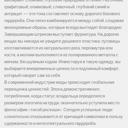
выбирают сложные, глубокие природные оттенки. Песочный,
графитовый, оливковый, сливочный, глубокий синий и
антрацит — эти тона составляют основу дорогого базового
гардероба. Они легко комбинируются между собой, создавая
монохромные образы, которые всегда выглядят благородно.
Завершающим штрихом выступает фурнитура. На дорогих
вещах вы никогда не увидите дешевого пластика: пуговицы
изготавливаются из натурального рога, перламутра или
кости, а молнии выполняются из полированного металла с
мягким, бесшумным ходом. Инвестируя в такую одежду, вы
выбираете вневременные ценности и подлинный комфорт,
который говорит сам за себя.
В современной индустрии моды происходит глобальная
переоценка ценностей. Эпоха демонстративного
потребления, когда статус владельца определялся
размером логотипа на груди, окончательно уступила место
философии «тихой роскоши». Сегодня успешные люди
сознательно отказываются от кричащей символики в пользу
сдержанности и интеллектуального гардероба.