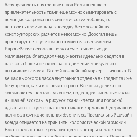
безупречность внутренних швов Если внешнюю
привлекательность ткани еще можно сымитировать с
помощью современных синтетических добавок, то
повторить премиальную посадку без сложнейших
конструкторских расчетов невозможно. Дорогая вещь
проектируется с учетом анатомии тела в движении.
Европейские лекала выверяются с точностью до
миллиметра, благодаря чему жакеты идеально садятся в
плечах, а брюки не сковывают движений и визуально
вытягивают силуэт. Второй важнейший маркер — изнанка. В
вещах высокого класса внутренняя отделка выглядит так же
безупречно, как и внешняя сторона. Все швы деликатно
закрываются шелковым кантом, подкладка выполняется из
дышащей вискозы, а рисунок ткани (клетка или полоска)
идеально стыкуется на всех стыках и карманах. Сдержанная
палитра и функциональная фурнитура Премиальный дизайн
всегда опирается на принципы колористической гармонии.
Вместо кислотных, кричащих цветов авторы коллекций