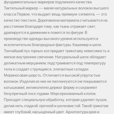
фундаментальных маркеров подлинного качества.
Тактильный маркер — магия натуральных волокон высшего
класса Первое, что выдает вещь премиум-сегмента, — это
качество текстиля. Дороговизна материала считывается на
расстоянии благодаря тому, как ткань отражает свет,
драпируется в движении и ложится по фигуре. В
производстве одежды высокого уровня используются
исключительно благородные фактуры: Кашемир и шелк.
Тончайший пух горных коз придает трикотажу невесомость и
мягкое внутреннее свечение. Натуральный шелк обладает
деликатным мерцанием, подстраивается под температуру
тела и создает струящиеся, элегантные складки.
Мериносовая шерсть. Отличается высокой упругостью
волокон. Изделия из нее не пиллингуются (не покрываются
катышками), великолепно держат форму и сохраняют
безупречный лоск годами. Мерсеризованный хлопок.
Проходит специальную обработку, которая удаляет пушок,
делая нить гладкой, прочной и шелковистой. Такой трикотаж
имеет глубокий, насыщенный цвет. Архитектура кроя и