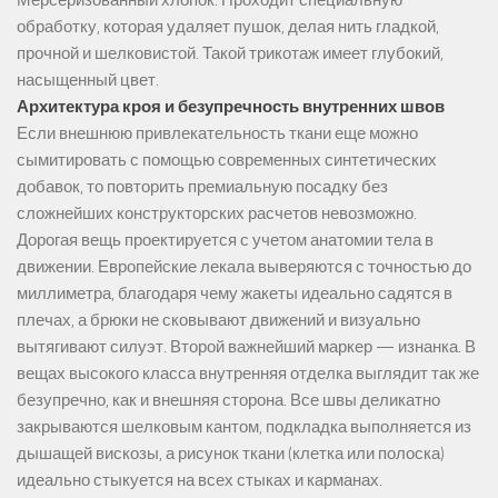
Мерсеризованный хлопок. Проходит специальную
обработку, которая удаляет пушок, делая нить гладкой,
прочной и шелковистой. Такой трикотаж имеет глубокий,
насыщенный цвет.
Архитектура кроя и безупречность внутренних швов
Если внешнюю привлекательность ткани еще можно
сымитировать с помощью современных синтетических
добавок, то повторить премиальную посадку без
сложнейших конструкторских расчетов невозможно.
Дорогая вещь проектируется с учетом анатомии тела в
движении. Европейские лекала выверяются с точностью до
миллиметра, благодаря чему жакеты идеально садятся в
плечах, а брюки не сковывают движений и визуально
вытягивают силуэт. Второй важнейший маркер — изнанка. В
вещах высокого класса внутренняя отделка выглядит так же
безупречно, как и внешняя сторона. Все швы деликатно
закрываются шелковым кантом, подкладка выполняется из
дышащей вискозы, а рисунок ткани (клетка или полоска)
идеально стыкуется на всех стыках и карманах.