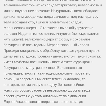
Тончайший пух горных коз придает трикотажу невесомость и
мягкое внутреннее свечение. Натуральный шелк обладает
деликатным мерцанием, подстраивается под температуру
тела и создает струящиеся, элегантные складки.
Мериносовая шерсть. Отличается высокой упругостью
волокон. Изделия из нее не пиллингуются (не покрываются
катышками), великолепно держат форму и сохраняют
безупречный лоск годами. Мерсеризованный хлопок.
Проходит специальную обработку, которая удаляет пушок,
делая нить гладкой, прочной и шелковистой. Такой трикотаж
имеет глубокий, насыщенный цвет. Архитектура кроя и
безупречность внутренних швов Если внешнюю
привлекательность ткани еще можно сымитировать с
помощью современных синтетических добавок, то
повторить премиальную посадку без сложнейших
конструкторских расчетов невозможно. Дорогая вещь
проектируется с учетом анатомии тела в движении.
Европейские лекала выверяются с точностью до