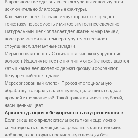
В производстве одежды высокого уровня используются
исключительно благородные фактуры:
Кашемир и шелк. Тончайший пух горных коз придает
трикотажу невесомость и мягкое внутреннее свечение.
Натуральный шелк обладает деликатным мерцанием,
подстраивается под температуру тела и создает
струящиеся, элегантные складки.
Мериносовая шерсть. Отличается высокой упругостью
волокон. Изделия из нее не пиллингуются (не покрываются
катышками), великолепно держат форму и сохраняют
безупречный лоск годами.
Мерсеризованный хлопок. Проходит специальную
обработку, которая удаляет пушок, делая нить гладкой,
прочной и шелковистой. Такой трикотаж имеет глубокий,
насыщенный цвет.
Архитектура кроя и безупречность внутренних швов
Если внешнюю привлекательность ткани еще можно
сымитировать с помощью современных синтетических
добавок, то повторить премиальную посадку без