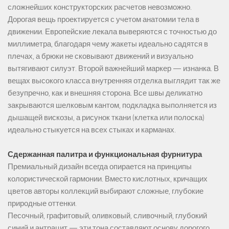
сложнейших конструкторских расчетов невозможно.
Дорогая вещь проектируется с учетом анатомии тела в
движении. Европейские лекала выверяются с точностью до
миллиметра, благодаря чему жакеты идеально садятся в
плечах, а брюки не сковывают движений и визуально
вытягивают силуэт. Второй важнейший маркер — изнанка. В
вещах высокого класса внутренняя отделка выглядит так же
безупречно, как и внешняя сторона. Все швы деликатно
закрываются шелковым кантом, подкладка выполняется из
дышащей вискозы, а рисунок ткани (клетка или полоска)
идеально стыкуется на всех стыках и карманах.
Сдержанная палитра и функциональная фурнитура
Премиальный дизайн всегда опирается на принципы
колористической гармонии. Вместо кислотных, кричащих
цветов авторы коллекций выбирают сложные, глубокие
природные оттенки.
Песочный, графитовый, оливковый, сливочный, глубокий
синий и антрацит — эти тона составляют основу дорогого