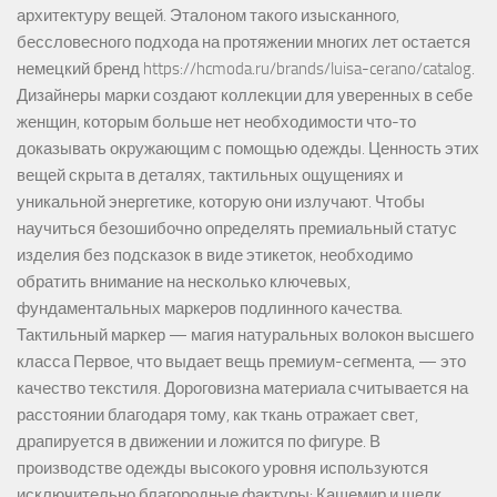
архитектуру вещей. Эталоном такого изысканного,
бессловесного подхода на протяжении многих лет остается
немецкий бренд https://hcmoda.ru/brands/luisa-cerano/catalog.
Дизайнеры марки создают коллекции для уверенных в себе
женщин, которым больше нет необходимости что-то
доказывать окружающим с помощью одежды. Ценность этих
вещей скрыта в деталях, тактильных ощущениях и
уникальной энергетике, которую они излучают. Чтобы
научиться безошибочно определять премиальный статус
изделия без подсказок в виде этикеток, необходимо
обратить внимание на несколько ключевых,
фундаментальных маркеров подлинного качества.
Тактильный маркер — магия натуральных волокон высшего
класса Первое, что выдает вещь премиум-сегмента, — это
качество текстиля. Дороговизна материала считывается на
расстоянии благодаря тому, как ткань отражает свет,
драпируется в движении и ложится по фигуре. В
производстве одежды высокого уровня используются
исключительно благородные фактуры: Кашемир и шелк.