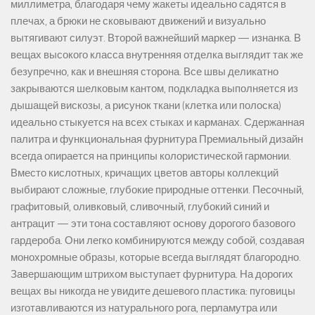
миллиметра, благодаря чему жакеты идеально садятся в
плечах, а брюки не сковывают движений и визуально
вытягивают силуэт. Второй важнейший маркер — изнанка. В
вещах высокого класса внутренняя отделка выглядит так же
безупречно, как и внешняя сторона. Все швы деликатно
закрываются шелковым кантом, подкладка выполняется из
дышащей вискозы, а рисунок ткани (клетка или полоска)
идеально стыкуется на всех стыках и карманах. Сдержанная
палитра и функциональная фурнитура Премиальный дизайн
всегда опирается на принципы колористической гармонии.
Вместо кислотных, кричащих цветов авторы коллекций
выбирают сложные, глубокие природные оттенки. Песочный,
графитовый, оливковый, сливочный, глубокий синий и
антрацит — эти тона составляют основу дорогого базового
гардероба. Они легко комбинируются между собой, создавая
монохромные образы, которые всегда выглядят благородно.
Завершающим штрихом выступает фурнитура. На дорогих
вещах вы никогда не увидите дешевого пластика: пуговицы
изготавливаются из натурального рога, перламутра или