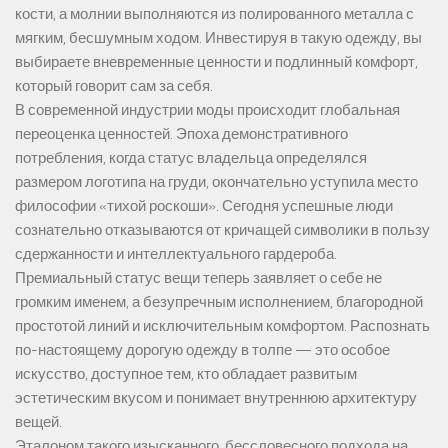
кости, а молнии выполняются из полированного металла с
мягким, бесшумным ходом. Инвестируя в такую одежду, вы
выбираете вневременные ценности и подлинный комфорт,
который говорит сам за себя.
В современной индустрии моды происходит глобальная
переоценка ценностей. Эпоха демонстративного
потребления, когда статус владельца определялся
размером логотипа на груди, окончательно уступила место
философии «тихой роскоши». Сегодня успешные люди
сознательно отказываются от кричащей символики в пользу
сдержанности и интеллектуального гардероба.
Премиальный статус вещи теперь заявляет о себе не
громким именем, а безупречным исполнением, благородной
простотой линий и исключительным комфортом. Распознать
по-настоящему дорогую одежду в толпе — это особое
искусство, доступное тем, кто обладает развитым
эстетическим вкусом и понимает внутреннюю архитектуру
вещей.
Эталоном такого изысканного, бессловесного подхода на