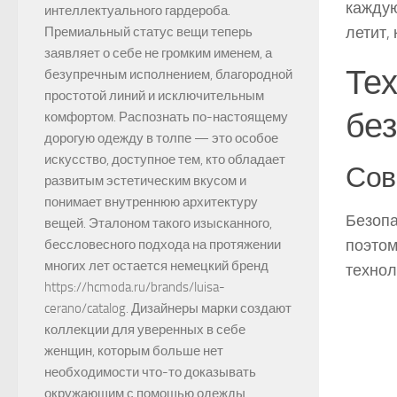
каждую
интеллектуального гардероба.
летит,
Премиальный статус вещи теперь
заявляет о себе не громким именем, а
Те
безупречным исполнением, благородной
простотой линий и исключительным
без
комфортом. Распознать по-настоящему
дорогую одежду в толпе — это особое
искусство, доступное тем, кто обладает
Сов
развитым эстетическим вкусом и
понимает внутреннюю архитектуру
Безопа
вещей. Эталоном такого изысканного,
поэтом
бессловесного подхода на протяжении
многих лет остается немецкий бренд
технол
https://hcmoda.ru/brands/luisa-
cerano/catalog. Дизайнеры марки создают
коллекции для уверенных в себе
женщин, которым больше нет
необходимости что-то доказывать
окружающим с помощью одежды.