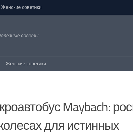
Женские советики
 полезные советы
Женские советики
кроавтобус Maybach: ро
 колесах для истинных