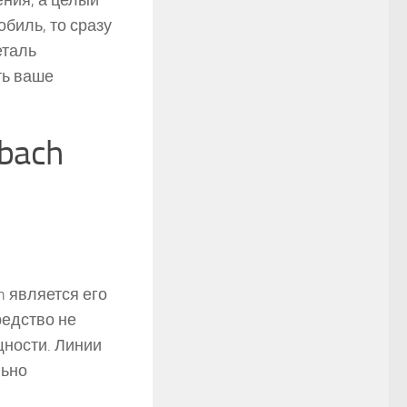
ния, а целый
обиль, то сразу
еталь
ть ваше
bach
h является его
редство не
щности. Линии
льно