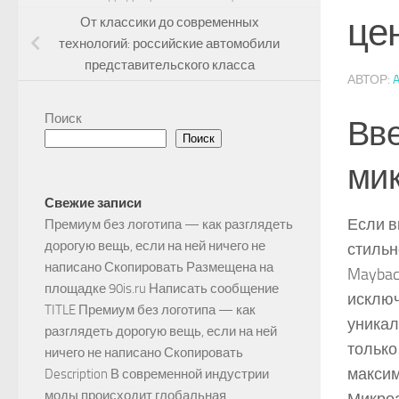
це
От классики до современных
технологий: российские автомобили
представительского класса
АВТОР:
Поиск
Вве
Поиск
ми
Свежие записи
Если в
Премиум без логотипа — как разглядеть
дорогую вещь, если на ней ничего не
стильн
написано Скопировать Размещена на
Maybac
площадке 90is.ru Написать сообщение
исключ
TITLE Премиум без логотипа — как
уникал
разглядеть дорогую вещь, если на ней
только
ничего не написано Скопировать
максим
Description В современной индустрии
моды происходит глобальная