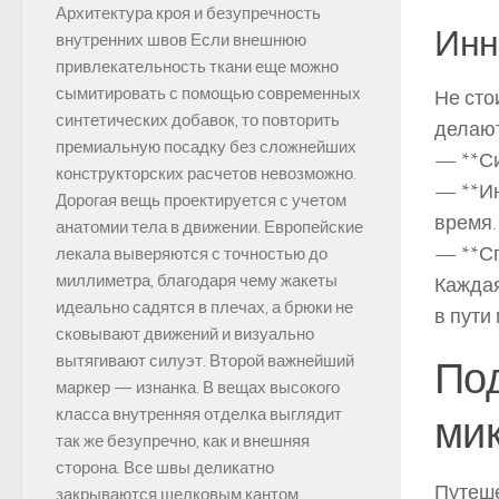
Архитектура кроя и безупречность
Инн
внутренних швов Если внешнюю
привлекательность ткани еще можно
сымитировать с помощью современных
Не сто
синтетических добавок, то повторить
делают
премиальную посадку без сложнейших
— **Си
конструкторских расчетов невозможно.
— **Ин
Дорогая вещь проектируется с учетом
время.
анатомии тела в движении. Европейские
— **Сп
лекала выверяются с точностью до
миллиметра, благодаря чему жакеты
Каждая
идеально садятся в плечах, а брюки не
в пути
сковывают движений и визуально
вытягивают силуэт. Второй важнейший
Под
маркер — изнанка. В вещах высокого
класса внутренняя отделка выглядит
мик
так же безупречно, как и внешняя
сторона. Все швы деликатно
Путеше
закрываются шелковым кантом,