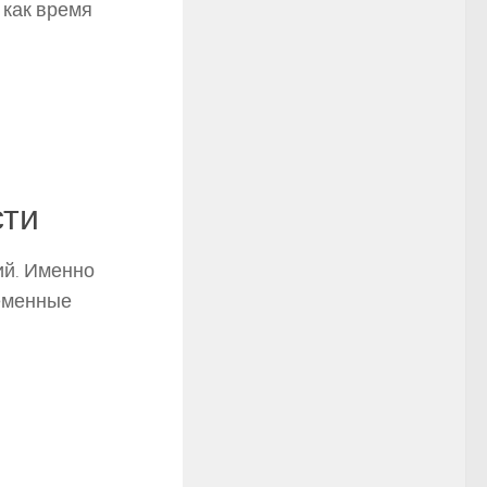
 как время
сти
ий. Именно
ременные