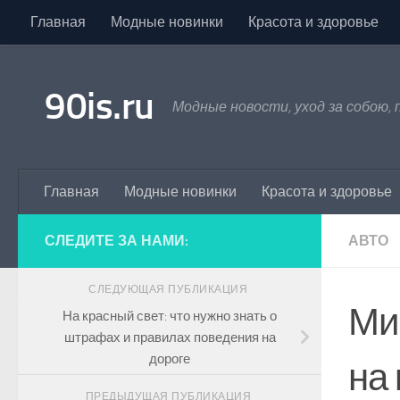
Главная
Модные новинки
Красота и здоровье
Skip to content
90is.ru
Модные новости, уход за собою,
Главная
Модные новинки
Красота и здоровье
СЛЕДИТЕ ЗА НАМИ:
АВТО
СЛЕДУЮЩАЯ ПУБЛИКАЦИЯ
Ми
На красный свет: что нужно знать о
штрафах и правилах поведения на
дороге
на
ПРЕДЫДУЩАЯ ПУБЛИКАЦИЯ