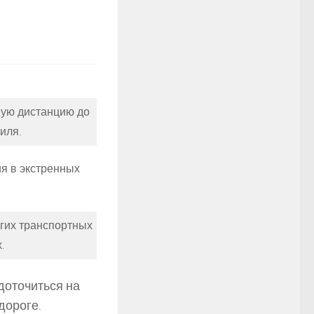
ную дистанцию до
иля.
я в экстренных
гих транспортных
.
доточиться на
дороге.