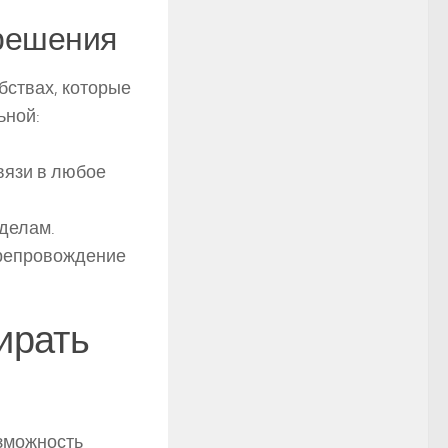
решения
бствах, которые
ьной:
.
вязи в любое
 делам.
препровождение
ирать
озможность