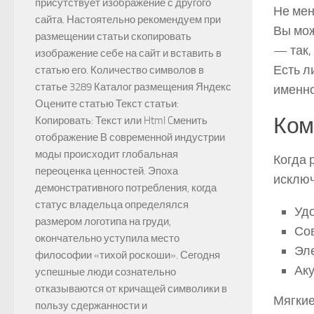
присутствует изображение с другого
Не мен
сайта. Настоятельно рекомендуем при
Вы мож
размещении статьи скопировать
— так,
изображение себе на сайт и вставить в
Есть л
статью его. Количество символов в
статье 3289 Каталог размещения Яндекс
именно
Оцените статью Текст статьи:
Ком
Копировать: Текст или Html Cменить
отображение В современной индустрии
моды происходит глобальная
Когда 
переоценка ценностей. Эпоха
исключ
демонстративного потребления, когда
статус владельца определялся
Удо
размером логотипа на груди,
Со
окончательно уступила место
Эле
философии «тихой роскоши». Сегодня
Аку
успешные люди сознательно
отказываются от кричащей символики в
Мягкие
пользу сдержанности и