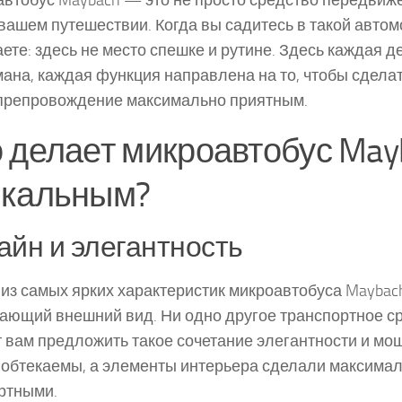
втобус Maybach — это не просто средство передвиже
 вашем путешествии. Когда вы садитесь в такой автом
ете: здесь не место спешке и рутине. Здесь каждая д
ана, каждая функция направлена на то, чтобы сдела
препровождение максимально приятным.
 делает микроавтобус May
икальным?
айн и элегантность
из самых ярких характеристик микроавтобуса Maybac
ающий внешний вид. Ни одно другое транспортное с
 вам предложить такое сочетание элегантности и мо
 обтекаемы, а элементы интерьера сделали максима
ртными.