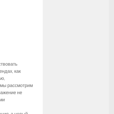
ствовать
ендах, как
ью,
 мы рассмотрим
ражение не
ими