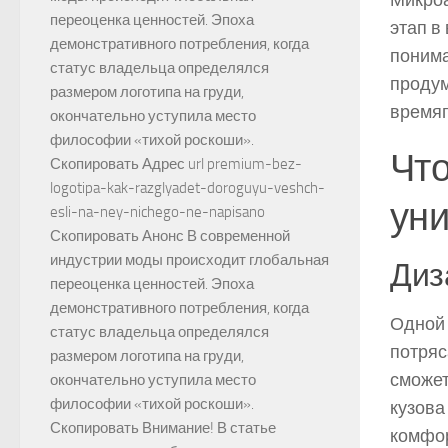
Микроа
переоценка ценностей. Эпоха
этап в
демонстративного потребления, когда
понима
статус владельца определялся
продум
размером логотипа на груди,
время
окончательно уступила место
философии «тихой роскоши».
Что
Скопировать Адрес url premium-bez-
logotipa-kak-razglyadet-doroguyu-veshch-
ун
esli-na-ney-nichego-ne-napisano
Скопировать Анонс В современной
индустрии моды происходит глобальная
Диз
переоценка ценностей. Эпоха
демонстративного потребления, когда
Одной 
статус владельца определялся
потряс
размером логотипа на груди,
сможет
окончательно уступила место
философии «тихой роскоши».
кузова
Скопировать Внимание! В статье
комфо