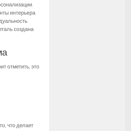
рсонализации.
енты интерьера
дуальность.
деталь создана
ма
ит отметить, это
о, что делает