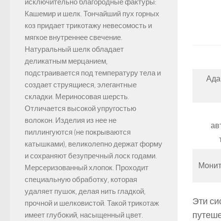
исключительно благородные фактуры:
Кашемир и шелк. Тончайший пух горных
коз придает трикотажу невесомость и
мягкое внутреннее свечение.
Натуральный шелк обладает
деликатным мерцанием,
подстраивается под температуру тела и
Ада
создает струящиеся, элегантные
складки. Мериносовая шерсть.
Отличается высокой упругостью
волокон. Изделия из нее не
ав
пиллингуются (не покрываются
катышками), великолепно держат форму
и сохраняют безупречный лоск годами.
Монит
Мерсеризованный хлопок. Проходит
специальную обработку, которая
удаляет пушок, делая нить гладкой,
Эти си
прочной и шелковистой. Такой трикотаж
путеше
имеет глубокий, насыщенный цвет.