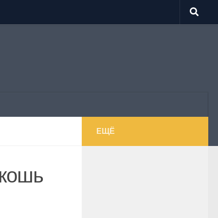
ЕЩЁ
скошь