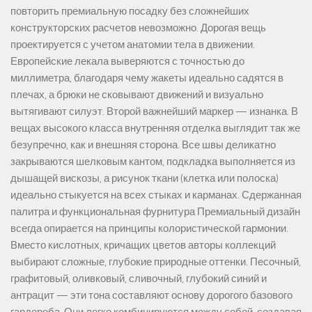
повторить премиальную посадку без сложнейших
конструкторских расчетов невозможно. Дорогая вещь
проектируется с учетом анатомии тела в движении.
Европейские лекала выверяются с точностью до
миллиметра, благодаря чему жакеты идеально садятся в
плечах, а брюки не сковывают движений и визуально
вытягивают силуэт. Второй важнейший маркер — изнанка. В
вещах высокого класса внутренняя отделка выглядит так же
безупречно, как и внешняя сторона. Все швы деликатно
закрываются шелковым кантом, подкладка выполняется из
дышащей вискозы, а рисунок ткани (клетка или полоска)
идеально стыкуется на всех стыках и карманах. Сдержанная
палитра и функциональная фурнитура Премиальный дизайн
всегда опирается на принципы колористической гармонии.
Вместо кислотных, кричащих цветов авторы коллекций
выбирают сложные, глубокие природные оттенки. Песочный,
графитовый, оливковый, сливочный, глубокий синий и
антрацит — эти тона составляют основу дорогого базового
гардероба. Они легко комбинируются между собой, создавая