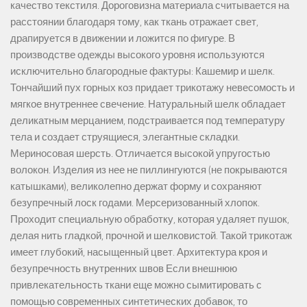
качество текстиля. Дороговизна материала считывается на
расстоянии благодаря тому, как ткань отражает свет,
драпируется в движении и ложится по фигуре. В
производстве одежды высокого уровня используются
исключительно благородные фактуры: Кашемир и шелк.
Тончайший пух горных коз придает трикотажу невесомость и
мягкое внутреннее свечение. Натуральный шелк обладает
деликатным мерцанием, подстраивается под температуру
тела и создает струящиеся, элегантные складки.
Мериносовая шерсть. Отличается высокой упругостью
волокон. Изделия из нее не пиллингуются (не покрываются
катышками), великолепно держат форму и сохраняют
безупречный лоск годами. Мерсеризованный хлопок.
Проходит специальную обработку, которая удаляет пушок,
делая нить гладкой, прочной и шелковистой. Такой трикотаж
имеет глубокий, насыщенный цвет. Архитектура кроя и
безупречность внутренних швов Если внешнюю
привлекательность ткани еще можно сымитировать с
помощью современных синтетических добавок, то