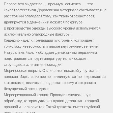
Первое, что выдает вещь премиум-сегмента, — это
качество текстиля. Дороговизна материала считывается на
расстоянии благодаря тому, как ткань отражает свет,
драпируется в движении и ложится по фигуре.
В производстве одежды высокого уровня используются
исключительно благородные фактуры:
Кашемир и шелк. Тончайший пух горных коз придает
трикотажу невесомость и мягкое внутреннее свечение.
Натуральный шелк обладает деликатным мерцанием,
подстраивается под температуру тела и создает
струящиеся, элегантные складки.
Мериносовая шерсть. Отличается высокой упругостью
волокон. Изделия из нее не пиллингуются (не покрываются
катышками), великолепно держат форму и сохраняют
безупречный лоск годами.
Мерсеризованный хлопок. Проходит специальную
обработку, которая удаляет пушок, делая нить гладкой,
прочной и шелковистой. Такой трикотаж имеет глубокий,
насыщенный цвет.