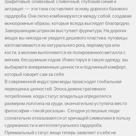
графитовый, оливковый, сливочный, глубокий синий и
антрацит — эти тона составляют основу дорогого базового
гардероба. Они легко комбинируются между собой, создавая
монохромные образы, которые всегда выглядят благородно.
Завершающим штрихом выступает фурнитура. На дорогих
вещах вы никогда не увидите дешевого пластика: пуговицы
изготавливаются из натурального рога, перламутра или
кости, а молнии выполняются из полированного металла с
мягким, бесшумным ходом. Инвестируя в такую одежду, вы
выбираете вневременные ценности и подлинный комфорт,
который говорит сам за себя.
В современной индустрии моды происходит глобальная
переоценка ценностей. Эпоха демонстративного
потребления, когда статус владельца определялся
размером логотипа на груди, окончательно уступила место
философии «тихой роскоши». Сегодня успешные люди
сознательно отказываются от кричащей символики в пользу
сдержанности и интеллектуального гардероба.
Премиальный статус вещи теперь заявляет о себе не