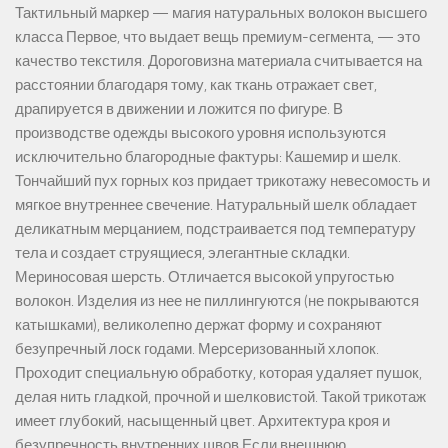
Тактильный маркер — магия натуральных волокон высшего
класса Первое, что выдает вещь премиум-сегмента, — это
качество текстиля. Дороговизна материала считывается на
расстоянии благодаря тому, как ткань отражает свет,
драпируется в движении и ложится по фигуре. В
производстве одежды высокого уровня используются
исключительно благородные фактуры: Кашемир и шелк.
Тончайший пух горных коз придает трикотажу невесомость и
мягкое внутреннее свечение. Натуральный шелк обладает
деликатным мерцанием, подстраивается под температуру
тела и создает струящиеся, элегантные складки.
Мериносовая шерсть. Отличается высокой упругостью
волокон. Изделия из нее не пиллингуются (не покрываются
катышками), великолепно держат форму и сохраняют
безупречный лоск годами. Мерсеризованный хлопок.
Проходит специальную обработку, которая удаляет пушок,
делая нить гладкой, прочной и шелковистой. Такой трикотаж
имеет глубокий, насыщенный цвет. Архитектура кроя и
безупречность внутренних швов Если внешнюю