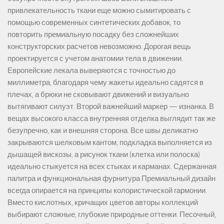
привлекательность ткани еще можно сымитировать с
помощью современных синтетических добавок, то
повторить премиальную посадку без сложнейших
конструкторских расчетов невозможно. Дорогая вещь
проектируется с учетом анатомии тела в движении.
Европейские лекала выверяются с точностью до
миллиметра, благодаря чему жакеты идеально садятся в
плечах, а брюки не сковывают движений и визуально
вытягивают силуэт. Второй важнейший маркер — изнанка. В
вещах высокого класса внутренняя отделка выглядит так же
безупречно, как и внешняя сторона. Все швы деликатно
закрываются шелковым кантом, подкладка выполняется из
дышащей вискозы, а рисунок ткани (клетка или полоска)
идеально стыкуется на всех стыках и карманах. Сдержанная
палитра и функциональная фурнитура Премиальный дизайн
всегда опирается на принципы колористической гармонии.
Вместо кислотных, кричащих цветов авторы коллекций
выбирают сложные, глубокие природные оттенки. Песочный,