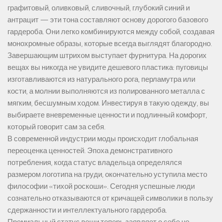
графитовый, оливковый, сливочный, глубокий синий и
антрацит — эти тона составляют основу дорогого базового
гардероба. Они легко комбинируются между собой, создавая
монохромные образы, которые всегда выглядят благородно.
Завершающим штрихом выступает фурнитура. На дорогих
вещах вы никогда не увидите дешевого пластика: пуговицы
изготавливаются из натурального рога, перламутра или
кости, а молнии выполняются из полированного металла с
мягким, бесшумным ходом. Инвестируя в такую одежду, вы
выбираете вневременные ценности и подлинный комфорт,
который говорит сам за себя.
В современной индустрии моды происходит глобальная
переоценка ценностей. Эпоха демонстративного
потребления, когда статус владельца определялся
размером логотипа на груди, окончательно уступила место
философии «тихой роскоши». Сегодня успешные люди
сознательно отказываются от кричащей символики в пользу
сдержанности и интеллектуального гардероба.
Премиальный статус вещи теперь заявляет о себе не