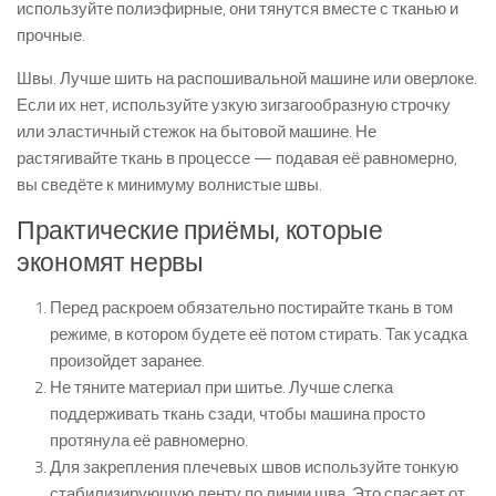
используйте полиэфирные, они тянутся вместе с тканью и
прочные.
Швы. Лучше шить на распошивальной машине или оверлоке.
Если их нет, используйте узкую зигзагообразную строчку
или эластичный стежок на бытовой машине. Не
растягивайте ткань в процессе — подавая её равномерно,
вы сведёте к минимуму волнистые швы.
Практические приёмы, которые
экономят нервы
Перед раскроем обязательно постирайте ткань в том
режиме, в котором будете её потом стирать. Так усадка
произойдет заранее.
Не тяните материал при шитье. Лучше слегка
поддерживать ткань сзади, чтобы машина просто
протянула её равномерно.
Для закрепления плечевых швов используйте тонкую
стабилизирующую ленту по линии шва. Это спасает от