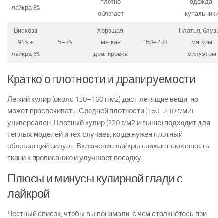
плотно
одежда,
лайкра 8%
облегает
купальник
Вискоза
Хорошая,
Платья, блуз
94% +
5–7%
мягкая
160–220
мягким
лайкра 6%
драпировка
силуэтом
Кратко о плотности и драпируемости
Легкий кулир (около 130–160 г/м2) даст летящие вещи, но
может просвечивать. Средней плотности (160–210 г/м2) —
универсален. Плотный кулир (220 г/м2 и выше) подходит для
теплых моделей и тех случаев, когда нужен плотный
облегающий силуэт. Включение лайкры снижает склонность
ткани к провисанию и улучшает посадку.
Плюсы и минусы кулирной глади с
лайкрой
Честный список, чтобы вы понимали, с чем столкнётесь при