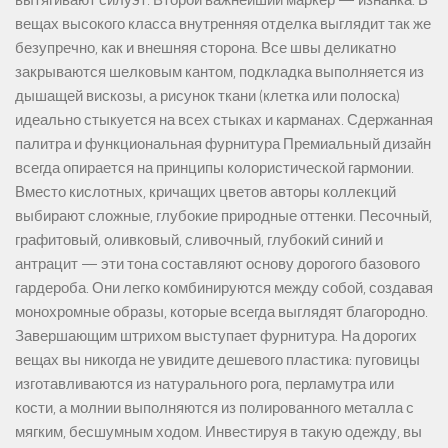
вытягивают силуэт. Второй важнейший маркер — изнанка. В
вещах высокого класса внутренняя отделка выглядит так же
безупречно, как и внешняя сторона. Все швы деликатно
закрываются шелковым кантом, подкладка выполняется из
дышащей вискозы, а рисунок ткани (клетка или полоска)
идеально стыкуется на всех стыках и карманах. Сдержанная
палитра и функциональная фурнитура Премиальный дизайн
всегда опирается на принципы колористической гармонии.
Вместо кислотных, кричащих цветов авторы коллекций
выбирают сложные, глубокие природные оттенки. Песочный,
графитовый, оливковый, сливочный, глубокий синий и
антрацит — эти тона составляют основу дорогого базового
гардероба. Они легко комбинируются между собой, создавая
монохромные образы, которые всегда выглядят благородно.
Завершающим штрихом выступает фурнитура. На дорогих
вещах вы никогда не увидите дешевого пластика: пуговицы
изготавливаются из натурального рога, перламутра или
кости, а молнии выполняются из полированного металла с
мягким, бесшумным ходом. Инвестируя в такую одежду, вы