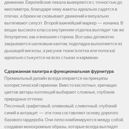
движении. Европейские лекала выверяются с точностью до
миллиметра, благодаря чему жакеты идеально садятся в
плечах, а брюки не сковывают движений и визуально
вытягивают силуэт. Второй важнейший маркер — изнанка. В
вещах высокого класса внутренняя отделка выглядит так же
безупречно, как и внешняя сторона. Все швы деликатно
закрываются шелковым кантом, подкладка выполняется из
дышащей вискозы, а рисунок ткани (клетка или полоска)
идеально стыкуется на всех стыках и карманах.
Сдержанная палитра и функциональная фурнитура
Премиальный дизайн всегда опирается на принципы
колористической гармонии. Вместо кислотных, кричащих
цветов авторы коллекций выбирают сложные, глубокие
природные оттенки.
Песочный, графитовый, оливковый, сливочный, глубокий
синий и антрацит — эти тона составляют основу дорогого
базового гардероба. Они легко комбинируются между собой,
создавая монохромные образы, которые всегда выглядят