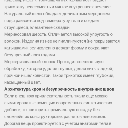
Кашемир и шелк. Тончайший пух горных коз придает
трикотажу невесомость и мягкое внутреннее свечение.
Натуральный шелк обладает деликатным мерцанием,
подстраивается под температуру тела и создает
струящиеся, элегантные складки.
Мериносовая шерсть. Отличается высокой упругостью
волокон. Изделия из нее не пиллингуются (не покрываются
катышками), великолепно держат форму и сохраняют
безупречный лоск годами.
Мерсеризованный хлопок. Проходит специальную
обработку, которая удаляет пушок, делая нить гладкой,
прочной и шелковистой. Такой трикотаж имеет глубокий,
насыщенный цвет.
Архитектура кроя и безупречность внутренних швов
Если внешнюю привлекательность ткани еще можно
сымитировать с помощью современных синтетических
добавок, то повторить премиальную посадку без
сложнейших конструкторских расчетов невозможно.
Дорогая вещь проектируется с учетом анатомии тела в