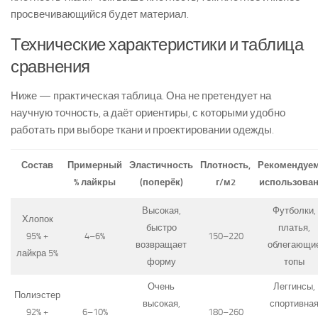
просвечивающийся будет материал.
Технические характеристики и таблица
сравнения
Ниже — практическая таблица. Она не претендует на
научную точность, а даёт ориентиры, с которыми удобно
работать при выборе ткани и проектировании одежды.
Состав
Примерный
Эластичность
Плотность,
Рекомендуе
% лайкры
(поперёк)
г/м2
использова
Высокая,
Футболки,
Хлопок
быстро
платья,
95% +
4–6%
150–220
возвращает
облегающи
лайкра 5%
форму
топы
Очень
Леггинсы,
Полиэстер
высокая,
спортивна
92% +
6–10%
180–260