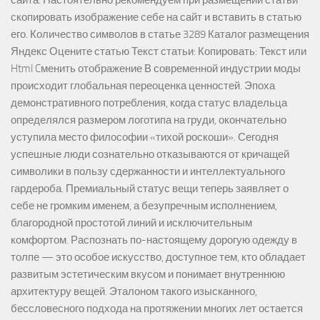
сайта. Настоятельно рекомендуем при размещении статьи
скопировать изображение себе на сайт и вставить в статью
его. Количество символов в статье 3289 Каталог размещения
Яндекс Оцените статью Текст статьи: Копировать: Текст или
Html Cменить отображение В современной индустрии моды
происходит глобальная переоценка ценностей. Эпоха
демонстративного потребления, когда статус владельца
определялся размером логотипа на груди, окончательно
уступила место философии «тихой роскоши». Сегодня
успешные люди сознательно отказываются от кричащей
символики в пользу сдержанности и интеллектуального
гардероба. Премиальный статус вещи теперь заявляет о
себе не громким именем, а безупречным исполнением,
благородной простотой линий и исключительным
комфортом. Распознать по-настоящему дорогую одежду в
толпе — это особое искусство, доступное тем, кто обладает
развитым эстетическим вкусом и понимает внутреннюю
архитектуру вещей. Эталоном такого изысканного,
бессловесного подхода на протяжении многих лет остается