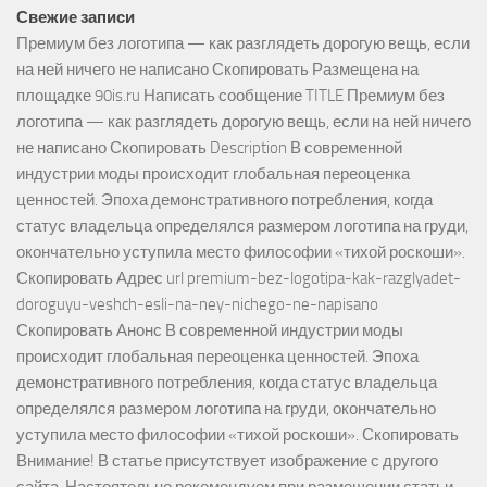
Свежие записи
Премиум без логотипа — как разглядеть дорогую вещь, если
на ней ничего не написано Скопировать Размещена на
площадке 90is.ru Написать сообщение TITLE Премиум без
логотипа — как разглядеть дорогую вещь, если на ней ничего
не написано Скопировать Description В современной
индустрии моды происходит глобальная переоценка
ценностей. Эпоха демонстративного потребления, когда
статус владельца определялся размером логотипа на груди,
окончательно уступила место философии «тихой роскоши».
Скопировать Адрес url premium-bez-logotipa-kak-razglyadet-
doroguyu-veshch-esli-na-ney-nichego-ne-napisano
Скопировать Анонс В современной индустрии моды
происходит глобальная переоценка ценностей. Эпоха
демонстративного потребления, когда статус владельца
определялся размером логотипа на груди, окончательно
уступила место философии «тихой роскоши». Скопировать
Внимание! В статье присутствует изображение с другого