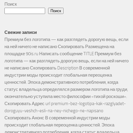
Поиск
Поиск
Свежие записи
Премиум без логотипа — как разглядеть дорогую вещь, если
на ней ничего не написано Скопировать Размещена на
площадке 90is.ru Написать сообщение TITLE Премиум без
логотипа — как разглядеть дорогую вещь, если на ней ничего
не написано Скопировать Description В современной
индустрии моды происходит глобальная переоценка
ценностей. Эпоха демонстративного потребления, когда
статус владельца определялся размером логотипа на груди,
окончательно уступила место философии «тихой роскоши».
Скопировать Адрес url premium-bez-logotipa-kak-razglyadet-
doroguyu-veshch-esli-na-ney-nichego-ne-napisano
Скопировать Анонс В современной индустрии моды
происходит глобальная переоценка ценностей. Эпоха
демонстративного потребления, когда статус владельца