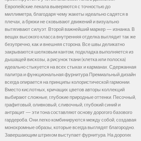
Европейские лекала выверяются с точностью до
миллиметра, благодаря чему жакеты идеально садятся в
плечах, а брюки не сковывают движений и визуально
вытягивают силуэт. Второй важнейший маркер — изнанка. В
вещах высокого класса внутренняя отделка выглядит так же
безупречно, как и внешняя сторона. Все швы деликатно
закрываются шелковым кантом, подкладка выполняется из
дышащей вискозы, а рисунок ткани (клетка или полоска)
идеально стыкуется на всех стыках и карманах. Сдержанная
палитра и функциональная фурнитура Премиальный дизайн
всегда опирается на принципы колористической гармонии.
Вместо кислотных, кричащих цветов авторы коллекций
выбирают сложные, глубокие природные оттенки. Песочный,
графитовый, оливковый, сливочный, глубокий синий и
антрацит — эти тона составляют основу дорогого базового
гардероба. Они легко комбинируются между собой, создавая
монохромные образы, которые всегда выглядят благородно.
Завершающим штрихом выступает фурнитура. На дорогих