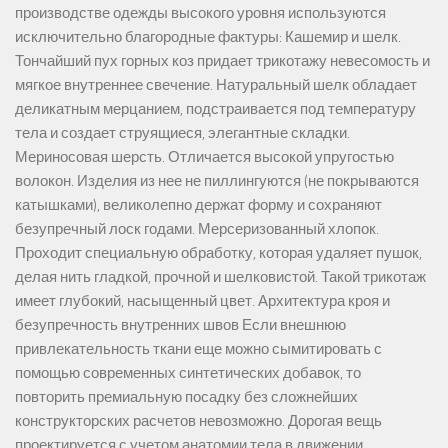
производстве одежды высокого уровня используются
исключительно благородные фактуры: Кашемир и шелк.
Тончайший пух горных коз придает трикотажу невесомость и
мягкое внутреннее свечение. Натуральный шелк обладает
деликатным мерцанием, подстраивается под температуру
тела и создает струящиеся, элегантные складки.
Мериносовая шерсть. Отличается высокой упругостью
волокон. Изделия из нее не пиллингуются (не покрываются
катышками), великолепно держат форму и сохраняют
безупречный лоск годами. Мерсеризованный хлопок.
Проходит специальную обработку, которая удаляет пушок,
делая нить гладкой, прочной и шелковистой. Такой трикотаж
имеет глубокий, насыщенный цвет. Архитектура кроя и
безупречность внутренних швов Если внешнюю
привлекательность ткани еще можно сымитировать с
помощью современных синтетических добавок, то
повторить премиальную посадку без сложнейших
конструкторских расчетов невозможно. Дорогая вещь
проектируется с учетом анатомии тела в движении.