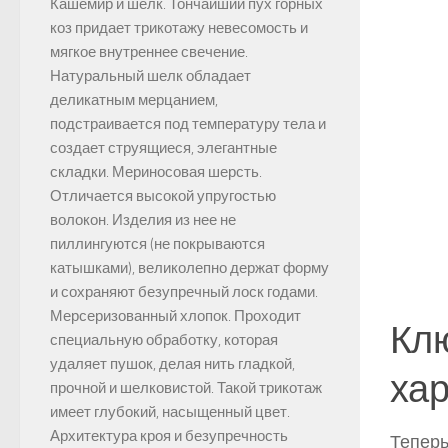
Кашемир и шелк. Тончайший пух горных
коз придает трикотажу невесомость и
мягкое внутреннее свечение.
Натуральный шелк обладает
деликатным мерцанием,
подстраивается под температуру тела и
создает струящиеся, элегантные
складки. Мериносовая шерсть.
Отличается высокой упругостью
волокон. Изделия из нее не
пиллингуются (не покрываются
катышками), великолепно держат форму
и сохраняют безупречный лоск годами.
Мерсеризованный хлопок. Проходит
Кл
специальную обработку, которая
удаляет пушок, делая нить гладкой,
хар
прочной и шелковистой. Такой трикотаж
имеет глубокий, насыщенный цвет.
Архитектура кроя и безупречность
Теперь