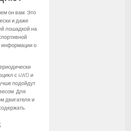
чем он вам. Это
ески и даже
ей лошадкой на
спортивной
 информации о
периодически
оцикл с 4WD и
лучше подойдут
весом. Для
м двигателя и
содержать.
в