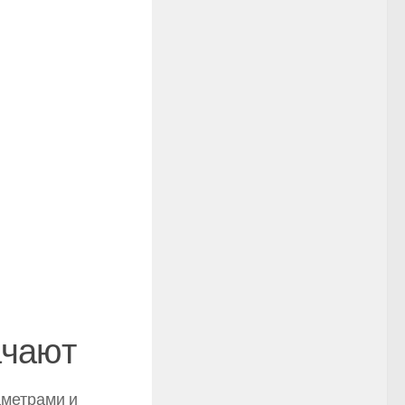
ачают
аметрами и