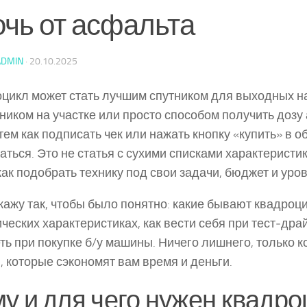
очь от асфальта
ADMIN
·
20.10.2025
цикл может стать лучшим спутником для выходных н
иком на участке или просто способом получить дозу
тем как подписать чек или нажать кнопку «купить» в о
аться. Это не статья с сухими списками характеристи
 как подобрать технику под свои задачи, бюджет и уро
кажу так, чтобы было понятно: какие бывают квадроц
ических характеристиках, как вести себя при тест‑драй
ть при покупке б/у машины. Ничего лишнего, только к
, которые сэкономят вам время и деньги.
у и для чего нужен квадро