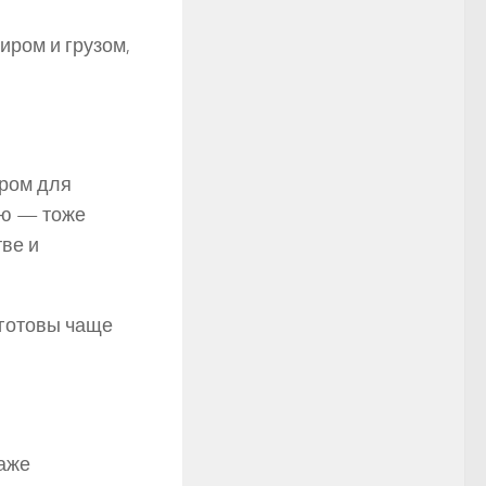
иром и грузом,
ором для
ью — тоже
тве и
 готовы чаще
даже