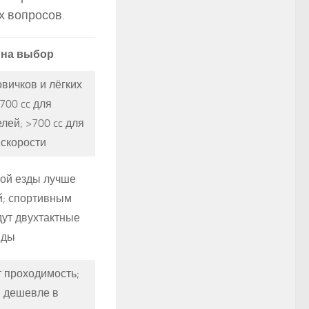
х вопросов.
 на выбор
овичков и лёгких
700 cc для
лей; >700 cc для
 скорости
ой езды лучше
й; спортивным
ут двухтактные
иды
 проходимость;
 дешевле в