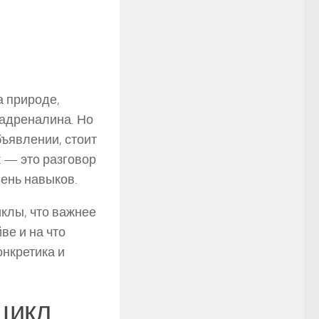
а природе,
 адреналина. Но
бъявлении, стоит
к — это разговор
вень навыков.
иклы, что важнее
ве и на что
онкретика и
цикл