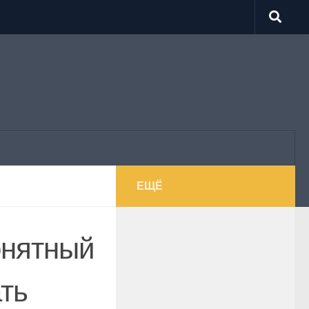
ЕЩЁ
онятный
ать