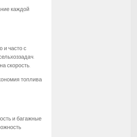
ание каждой
 и часто с
сельхоззадач.
на скорость.
Экономия топлива
ость и багажные
можность