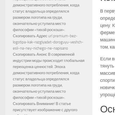
демонстративного потребления, когда
В перв
статус владельца определялся
размером логотипа на груди,
опреде
окончательно уступила место
цену. 
философии «тихой роскоши».
ферме,
Скопировать Адрес url premium-bez-
машино
logotipa-kak-razglyadet-doroguyu-veshch-
том, к
esli-na-ney-nichego-ne-napisano
Скопировать Анонс В современной
Если в
индустрии моды происходит глобальная
тянуть
переоценка ценностей. Эпоха
массив
демонстративного потребления, когда
статус владельца определялся
спорти
размером логотипа на груди,
новичк
окончательно уступила место
упрощё
философии «тихой роскоши».
Скопировать Внимание! В статье
Ос
присутствует изображение с другого