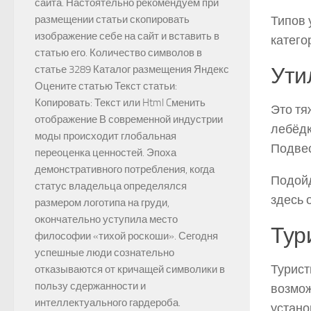
сайта. Настоятельно рекомендуем при
Типов 
размещении статьи скопировать
изображение себе на сайт и вставить в
катего
статью его. Количество символов в
Ути
статье 3289 Каталог размещения Яндекс
Оцените статью Текст статьи:
Копировать: Текст или Html Cменить
Это тя
отображение В современной индустрии
лебёдк
моды происходит глобальная
Подвес
переоценка ценностей. Эпоха
демонстративного потребления, когда
Подойд
статус владельца определялся
здесь 
размером логотипа на груди,
окончательно уступила место
Тур
философии «тихой роскоши». Сегодня
успешные люди сознательно
Турист
отказываются от кричащей символики в
пользу сдержанности и
возмож
интеллектуального гардероба.
устано