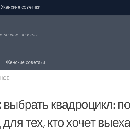
Женские советики
 полезные советы
Женские советики
НОЕ
к выбрать квадроцикл: п
 для тех, кто хочет выех