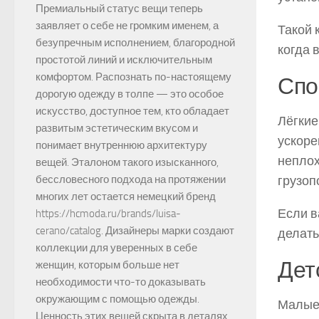
Премиальный статус вещи теперь
заявляет о себе не громким именем, а
Такой 
безупречным исполнением, благородной
когда 
простотой линий и исключительным
комфортом. Распознать по-настоящему
Спо
дорогую одежду в толпе — это особое
искусство, доступное тем, кто обладает
Лёгкие
развитым эстетическим вкусом и
ускоре
понимает внутреннюю архитектуру
неплох
вещей. Эталоном такого изысканного,
грузоп
бессловесного подхода на протяжении
многих лет остается немецкий бренд
Если в
https://hcmoda.ru/brands/luisa-
cerano/catalog. Дизайнеры марки создают
делать
коллекции для уверенных в себе
Дет
женщин, которым больше нет
необходимости что-то доказывать
окружающим с помощью одежды.
Малые 
Ценность этих вещей скрыта в деталях,