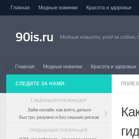
Главная
Модные новинки
Красота и здоровье
Skip to content
90is.ru
Модные новости, уход за собою,
Главная
Модные новинки
Красота и здоровье
СЛЕДИТЕ ЗА НАМИ:
ПОЛЕЗ
СЛЕДУЮЩАЯ ПУБЛИКАЦИЯ
Ка
Займ онлайн: как взять деньги
быстро, разумно и без лишних рисков
гид
ПРЕДЫДУЩАЯ ПУБЛИКАЦИЯ