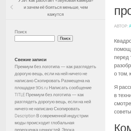
УЗИ: как работает «звуковая камера»
пр
и зачем её бояться меньше, чем
кажутся
АВТОР:
Поиск
Поиск
Квадро
помощн
перед 
Свежие записи
разобр
Премиум без логотипа — как разглядеть
о том,
дорогую вещь, если на ней ничего не
написано Скопировать Размещена на
Я расс
площадке 90is.ru Написать сообщение
в техн
TITLE Премиум без логотипа — как
разглядеть дорогую вещь, если на ней
смотре
ничего не написано Скопировать
советы
Description В современной индустрии
моды происходит глобальная
Ком
переоценка ценностей. Эпоха