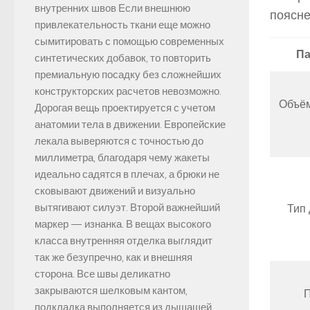
внутренних швов Если внешнюю
поясне
привлекательность ткани еще можно
сымитировать с помощью современных
Па
синтетических добавок, то повторить
премиальную посадку без сложнейших
конструкторских расчетов невозможно.
Объём
Дорогая вещь проектируется с учетом
анатомии тела в движении. Европейские
лекала выверяются с точностью до
миллиметра, благодаря чему жакеты
идеально садятся в плечах, а брюки не
сковывают движений и визуально
вытягивают силуэт. Второй важнейший
Тип 
маркер — изнанка. В вещах высокого
класса внутренняя отделка выглядит
так же безупречно, как и внешняя
сторона. Все швы деликатно
закрываются шелковым кантом,
подкладка выполняется из дышащей