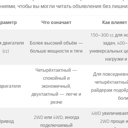
ниями, чтобы вы могли читать объявления без лишни
раметр
Что означает
Как влияет
150–300 cc для н
 двигателя
Более высокий объём —
задач; 400–
(cc)
больше мощности и тяги
универсальных це
нагрузки и
Четырёхтактный —
Для повседневн
спокойный и
четырёхтактны
двигателя
экономичный;
райдерам подойд
двухтактный — легче и
бол
резче
4WD увеличивает
2WD или 4WD; иногда
Привод
2WD проще и
подключаемый