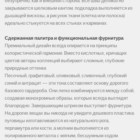
безупречно, как и внешняя сторона. Все швы деликатно
закрываются шелковым кантом, подкладка выполняется из
дышащей вискозы, а рисунок ткани (клетка или полоска)
идеально стыкуется на всех стыках и карманах.
Сдержанная палитра и функциональная фурнитура
Премиальный дизайн всегда опирается на принципы
колористической гармонии. Вместо кислотных, кричащих
цветов авторы коллекций выбирают сложные, глубокие
природные оттенки.
Песочный, графитовый, оливковый, сливочный, глубокий
синий и антрацит — эти тона составляют основу дорогого
базового гардероба. Они легко комбинируются между собой,
создавая монохромные образы, которые всегда выглядят
благородно. Завершающим штрихом выступает фурнитура.
На дорогих вещах вы никогда не увидите дешевого пластика:
пуговицы изготавливаются из натурального рога,
перламутра или кости, а молнии выполняются из
полированного металла с мягким, бесшумным ходом.