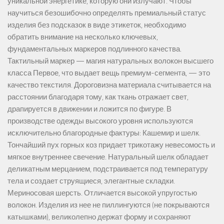
уникальной энергетике, которую они излучают. Чтобы
научиться безошибочно определять премиальный статус
изделия без подсказок в виде этикеток, необходимо
обратить внимание на несколько ключевых,
фундаментальных маркеров подлинного качества.
Тактильный маркер — магия натуральных волокон высшего
класса Первое, что выдает вещь премиум-сегмента, — это
качество текстиля. Дороговизна материала считывается на
расстоянии благодаря тому, как ткань отражает свет,
драпируется в движении и ложится по фигуре. В
производстве одежды высокого уровня используются
исключительно благородные фактуры: Кашемир и шелк.
Тончайший пух горных коз придает трикотажу невесомость и
мягкое внутреннее свечение. Натуральный шелк обладает
деликатным мерцанием, подстраивается под температуру
тела и создает струящиеся, элегантные складки.
Мериносовая шерсть. Отличается высокой упругостью
волокон. Изделия из нее не пиллингуются (не покрываются
катышками), великолепно держат форму и сохраняют