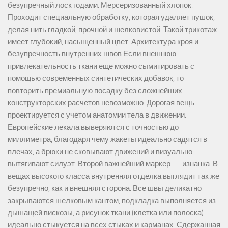
безупречный лоск годами. Мерсеризованный хлопок.
Проходит специальную обработку, которая удаляет пушок,
делая нить гладкой, прочной и шелковистой. Такой трикотаж
имеет глубокий, насыщенный цвет. Архитектура кроя и
безупречность внутренних швов Если внешнюю
привлекательность ткани еще можно сымитировать с
помощью современных синтетических добавок, то
повторить премиальную посадку без сложнейших
конструкторских расчетов невозможно. Дорогая вещь
проектируется с учетом анатомии тела в движении.
Европейские лекала выверяются с точностью до
миллиметра, благодаря чему жакеты идеально садятся в
плечах, а брюки не сковывают движений и визуально
вытягивают силуэт. Второй важнейший маркер — изнанка. В
вещах высокого класса внутренняя отделка выглядит так же
безупречно, как и внешняя сторона. Все швы деликатно
закрываются шелковым кантом, подкладка выполняется из
дышащей вискозы, а рисунок ткани (клетка или полоска)
идеально стыкуется на всех стыках и карманах. Сдержанная