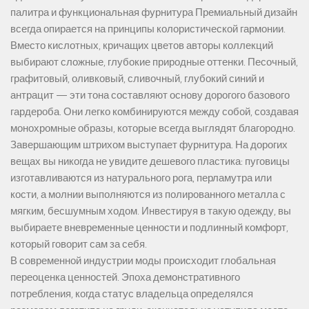
палитра и функциональная фурнитура Премиальный дизайн
всегда опирается на принципы колористической гармонии.
Вместо кислотных, кричащих цветов авторы коллекций
выбирают сложные, глубокие природные оттенки. Песочный,
графитовый, оливковый, сливочный, глубокий синий и
антрацит — эти тона составляют основу дорогого базового
гардероба. Они легко комбинируются между собой, создавая
монохромные образы, которые всегда выглядят благородно.
Завершающим штрихом выступает фурнитура. На дорогих
вещах вы никогда не увидите дешевого пластика: пуговицы
изготавливаются из натурального рога, перламутра или
кости, а молнии выполняются из полированного металла с
мягким, бесшумным ходом. Инвестируя в такую одежду, вы
выбираете вневременные ценности и подлинный комфорт,
который говорит сам за себя.
В современной индустрии моды происходит глобальная
переоценка ценностей. Эпоха демонстративного
потребления, когда статус владельца определялся