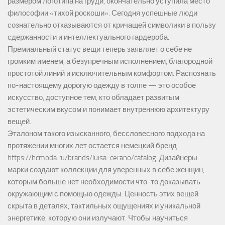
размером логотипа на груди, окончательно уступила место
философии «тихой роскоши». Сегодня успешные люди
сознательно отказываются от кричащей символики в пользу
сдержанности и интеллектуального гардероба.
Премиальный статус вещи теперь заявляет о себе не
громким именем, а безупречным исполнением, благородной
простотой линий и исключительным комфортом. Распознать
по-настоящему дорогую одежду в толпе — это особое
искусство, доступное тем, кто обладает развитым
эстетическим вкусом и понимает внутреннюю архитектуру
вещей.
Эталоном такого изысканного, бессловесного подхода на
протяжении многих лет остается немецкий бренд
https://hcmoda.ru/brands/luisa-cerano/catalog
. Дизайнеры
марки создают коллекции для уверенных в себе женщин,
которым больше нет необходимости что-то доказывать
окружающим с помощью одежды. Ценность этих вещей
скрыта в деталях, тактильных ощущениях и уникальной
энергетике, которую они излучают. Чтобы научиться