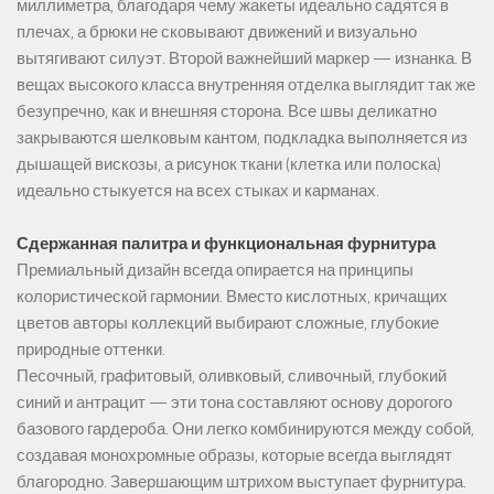
миллиметра, благодаря чему жакеты идеально садятся в
плечах, а брюки не сковывают движений и визуально
вытягивают силуэт. Второй важнейший маркер — изнанка. В
вещах высокого класса внутренняя отделка выглядит так же
безупречно, как и внешняя сторона. Все швы деликатно
закрываются шелковым кантом, подкладка выполняется из
дышащей вискозы, а рисунок ткани (клетка или полоска)
идеально стыкуется на всех стыках и карманах.
Сдержанная палитра и функциональная фурнитура
Премиальный дизайн всегда опирается на принципы
колористической гармонии. Вместо кислотных, кричащих
цветов авторы коллекций выбирают сложные, глубокие
природные оттенки.
Песочный, графитовый, оливковый, сливочный, глубокий
синий и антрацит — эти тона составляют основу дорогого
базового гардероба. Они легко комбинируются между собой,
создавая монохромные образы, которые всегда выглядят
благородно. Завершающим штрихом выступает фурнитура.