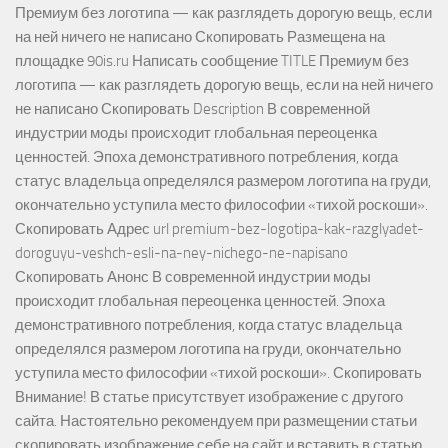
Премиум без логотипа — как разглядеть дорогую вещь, если
на ней ничего не написано Скопировать Размещена на
площадке 90is.ru Написать сообщение TITLE Премиум без
логотипа — как разглядеть дорогую вещь, если на ней ничего
не написано Скопировать Description В современной
индустрии моды происходит глобальная переоценка
ценностей. Эпоха демонстративного потребления, когда
статус владельца определялся размером логотипа на груди,
окончательно уступила место философии «тихой роскоши».
Скопировать Адрес url premium-bez-logotipa-kak-razglyadet-
doroguyu-veshch-esli-na-ney-nichego-ne-napisano
Скопировать Анонс В современной индустрии моды
происходит глобальная переоценка ценностей. Эпоха
демонстративного потребления, когда статус владельца
определялся размером логотипа на груди, окончательно
уступила место философии «тихой роскоши». Скопировать
Внимание! В статье присутствует изображение с другого
сайта. Настоятельно рекомендуем при размещении статьи
скопировать изображение себе на сайт и вставить в статью