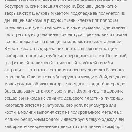
безупречно, как и внешняя сторона. Все швы деликатно
закрываются шелковым кантом, подкладка выполняется из
дышащей вискозы, а рисунок ткани (клетка или полоска)
идеально стыкуется на всех стыках и карманах. Сдержанная
палитра и функциональная фурнитура Премиальный дизайн
всегда опирается на принципы колористической гармонии.
Вместо кислотных, кричащих цветов авторы коллекций
выбирают сложные, глубокие природные оттенки. Песочный,
графитовый, оливковый, сливочный, глубокий синий и
антрацит — эти тона составляют основу дорогого базового
гардероба. Они легко комбинируются между собой, создавая
монохромные образы, которые всегда выглядят благородно.
Завершающим штрихом выступает фурнитура. На дорогих
вещах вы никогда не увидите дешевого пластика: пуговицы
изготавливаются из натурального рога, перламутра или
кости, а молнии выполняются из полированного металла с
мягким, бесшумным ходом. Инвестируя в такую одежду, вы
выбираете вневременные ценности и подлинный комфорт,