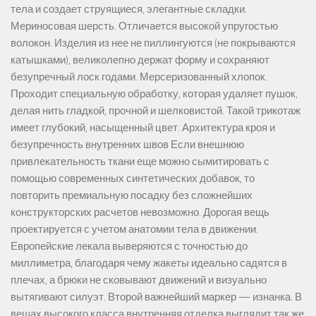
тела и создает струящиеся, элегантные складки.
Мериносовая шерсть. Отличается высокой упругостью
волокон. Изделия из нее не пиллингуются (не покрываются
катышками), великолепно держат форму и сохраняют
безупречный лоск годами. Мерсеризованный хлопок.
Проходит специальную обработку, которая удаляет пушок,
делая нить гладкой, прочной и шелковистой. Такой трикотаж
имеет глубокий, насыщенный цвет. Архитектура кроя и
безупречность внутренних швов Если внешнюю
привлекательность ткани еще можно сымитировать с
помощью современных синтетических добавок, то
повторить премиальную посадку без сложнейших
конструкторских расчетов невозможно. Дорогая вещь
проектируется с учетом анатомии тела в движении.
Европейские лекала выверяются с точностью до
миллиметра, благодаря чему жакеты идеально садятся в
плечах, а брюки не сковывают движений и визуально
вытягивают силуэт. Второй важнейший маркер — изнанка. В
вещах высокого класса внутренняя отделка выглядит так же