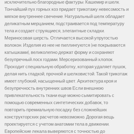
исключительно благородные фактуры: Кашемир и шелк.
Тончайший пух горных коз придает трикотажу невесомость и
мягкое внутреннее свечение. Натуральный шелк обладает
деликатным мерцанием, подстраивается под температуру
тела и создает струящиеся, элегантные складки.
Мериносовая шерсть. Отличается высокой упругостью
волокон. Изделия из нее не пиллингуются (не покрываются
катышками), великолепно держат форму и сохраняют
безупречный лоск годами. Мерсеризованный хлопок.
Проходит специальную обработку, которая удаляет пушок,
делая нить гладкой, прочной и шелковистой. Такой трикотаж
имеет глубокий, насыщенный цвет. Архитектура кроя и
безупречность внутренних швов Если внешнюю
привлекательность ткани еще можно сымитировать с
помощью современных синтетических добавок, то
повторить премиальную посадку без сложнейших
конструкторских расчетов невозможно. Дорогая вещь
проектируется с учетом анатомии тела в движении.
Европейские лекала выверяются с точностью до