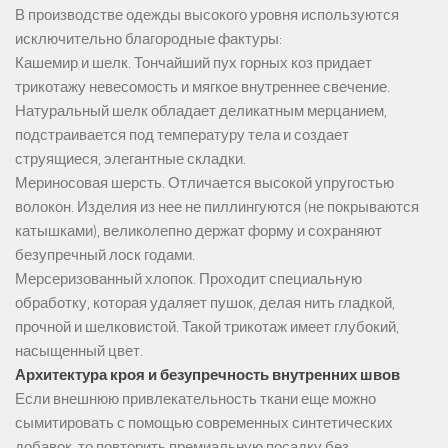
В производстве одежды высокого уровня используются
исключительно благородные фактуры:
Кашемир и шелк. Тончайший пух горных коз придает
трикотажу невесомость и мягкое внутреннее свечение.
Натуральный шелк обладает деликатным мерцанием,
подстраивается под температуру тела и создает
струящиеся, элегантные складки.
Мериносовая шерсть. Отличается высокой упругостью
волокон. Изделия из нее не пиллингуются (не покрываются
катышками), великолепно держат форму и сохраняют
безупречный лоск годами.
Мерсеризованный хлопок. Проходит специальную
обработку, которая удаляет пушок, делая нить гладкой,
прочной и шелковистой. Такой трикотаж имеет глубокий,
насыщенный цвет.
Архитектура кроя и безупречность внутренних швов
Если внешнюю привлекательность ткани еще можно
сымитировать с помощью современных синтетических
добавок, то повторить премиальную посадку без