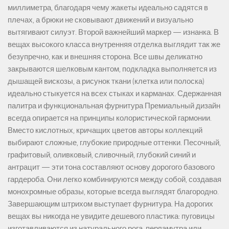
миллиметра, благодаря чему жакеты идеально садятся в
плечах, а брюки не сковывают движений и визуально
вытягивают силуэт. Второй важнейший маркер — изнанка. В
вещах высокого класса внутренняя отделка выглядит так же
безупречно, как и внешняя сторона. Все швы деликатно
закрываются шелковым кантом, подкладка выполняется из
дышащей вискозы, а рисунок ткани (клетка или полоска)
идеально стыкуется на всех стыках и карманах. Сдержанная
палитра и функциональная фурнитура Премиальный дизайн
всегда опирается на принципы колористической гармонии.
Вместо кислотных, кричащих цветов авторы коллекций
выбирают сложные, глубокие природные оттенки. Песочный,
графитовый, оливковый, сливочный, глубокий синий и
антрацит — эти тона составляют основу дорогого базового
гардероба. Они легко комбинируются между собой, создавая
монохромные образы, которые всегда выглядят благородно.
Завершающим штрихом выступает фурнитура. На дорогих
вещах вы никогда не увидите дешевого пластика: пуговицы
изготавливаются из натурального рога, перламутра или