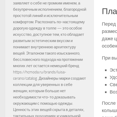
заявляет о себе не громким именем, а
Пла
безупречным исполнением, благородной
простотой линий и исключительным
комфортом. Распознать по-настоящему
Перед 
дорогую одежду в толпе — это особое
размес
искусство, доступное тем, кто обладает
даже ц
развитым эстетическим вкусом и
особен
понимает внутреннюю архитектуру
вещей. Эталоном такого изысканного,
При вы
бессловесного подхода на протяжении
многих лет остается немецкий бренд
Эст
https://hcmoda.ru/brands/luisa-
Удо
cerano/catalog. Дизайнеры марки создают
Св
коллекции для уверенных в себе
женщин, которым больше нет
Во
необходимости что-то доказывать
После 
окружающим с помощью одежды.
Ценность этих вещей скрыта в деталях,
колышк
тактильных ощущениях и уникальной