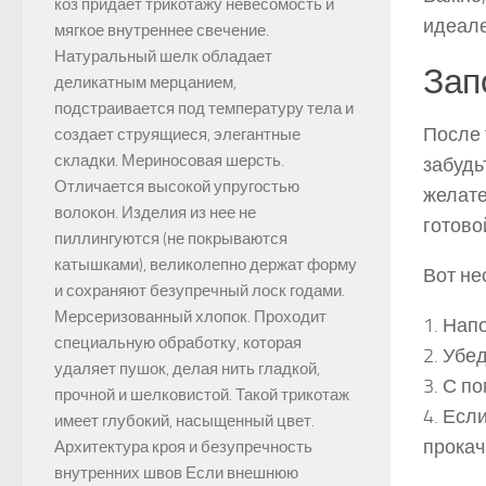
коз придает трикотажу невесомость и
идеале
мягкое внутреннее свечение.
Натуральный шелк обладает
Зап
деликатным мерцанием,
подстраивается под температуру тела и
После 
создает струящиеся, элегантные
складки. Мериносовая шерсть.
забудь
Отличается высокой упругостью
желате
волокон. Изделия из нее не
готово
пиллингуются (не покрываются
катышками), великолепно держат форму
Вот не
и сохраняют безупречный лоск годами.
Мерсеризованный хлопок. Проходит
1. Нап
специальную обработку, которая
2. Убе
удаляет пушок, делая нить гладкой,
3. С п
прочной и шелковистой. Такой трикотаж
4. Есл
имеет глубокий, насыщенный цвет.
прокач
Архитектура кроя и безупречность
внутренних швов Если внешнюю