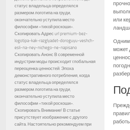
прочно
статус владельца определялся
выполн
размером логотипа на груди,
или ке
окончательно уступила место
философии «тихой роскоши».
ландша
Скопировать Адрес url premium-bez-
Одним 
logotipa-kak-razglyadet-doroguyu-veshch-
esli-na-ney-nichego-ne-napisano
может 
Скопировать Анонс В современной
ценнос
индустрии моды происходит глобальная
погодн
переоценка ценностей. Эпоха
разбер
демонстративного потребления, когда
статус владельца определялся
Под
размером логотипа на груди,
окончательно уступила место
философии «тихой роскоши».
Прежде
Скопировать Внимание! В статье
правил
присутствует изображение с другого
работы
сайта. Настоятельно рекомендуем при