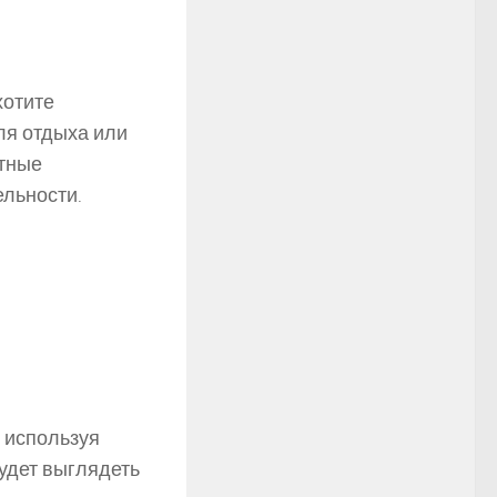
хотите
ля отдыха или
фтные
ельности.
, используя
будет выглядеть