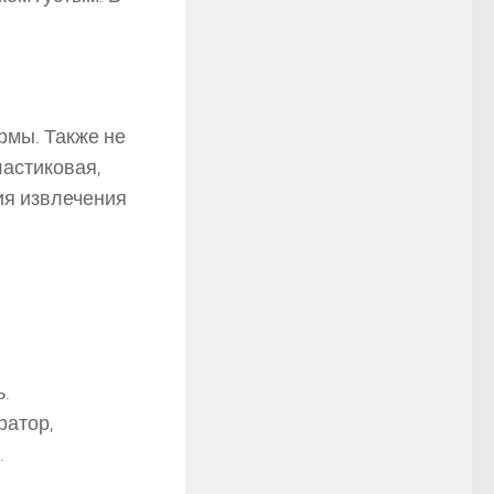
рмы. Также не
ластиковая,
ия извлечения
.
ратор,
.