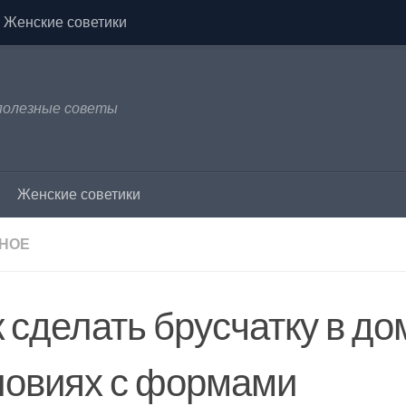
Женские советики
 полезные советы
Женские советики
НОЕ
к сделать брусчатку в д
ловиях с формами