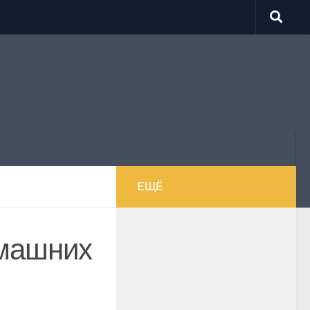
ЕЩЁ
омашних