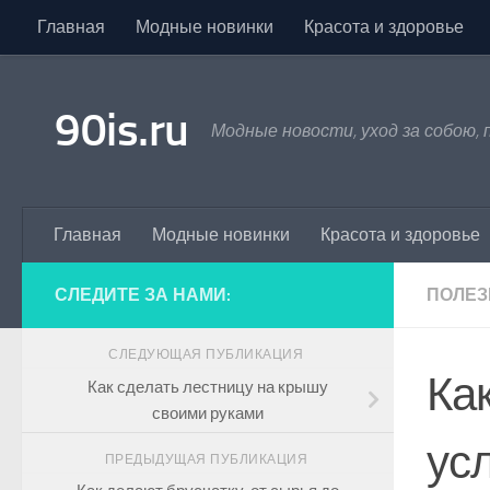
Главная
Модные новинки
Красота и здоровье
Skip to content
90is.ru
Модные новости, уход за собою,
Главная
Модные новинки
Красота и здоровье
СЛЕДИТЕ ЗА НАМИ:
ПОЛЕЗ
СЛЕДУЮЩАЯ ПУБЛИКАЦИЯ
Ка
Как сделать лестницу на крышу
своими руками
ус
ПРЕДЫДУЩАЯ ПУБЛИКАЦИЯ