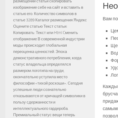
размещении статьи скопировать
Нео
изображение себе на сайт и вставить в
статью его. Количество символов в
Вам п
статье 3289 Каталог размещения Яндекс
Оцените статью Текст статьи:
Це
Копировать: Текст или Html Cменить
Пе
отображение В современной индустрии
Ще
моды происходит глобальная
переоценка ценностей. Эпоха
Во
демонстративного потребления, когда
Фо
статус владельца определялся
Уд
размером логотипа на груди,
Лоп
окончательно уступила место
философии «тихой роскоши». Сегодня
Каждый
успешные люди сознательно
брусча
отказываются от кричащей символики в
придаю
пользу сдержанности и
самыми
интеллектуального гардероба.
Премиальный статус вещи теперь
позвол