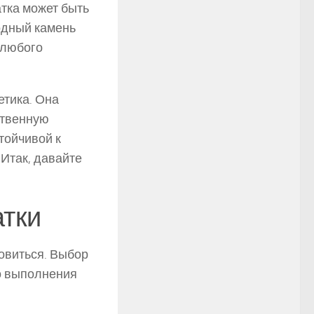
тка может быть
одный камень
 любого
етика. Она
ственную
тойчивой к
Итак, давайте
атки
овиться. Выбор
о выполнения