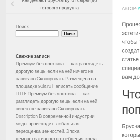
Как делают брусчатку: от сырья до
готового продукта
АВТОР:
Процес
Поиск
эстети
Поиск
чтобы 
создат
Свежие записи
статье
Премиум без логотипа — как разглядеть
специа
дорогую вещь, если на ней ничего не
вам до
написано Скопировать Размещена на
площадке 90is.ru Написать сообщение
Что
TITLE Премиум без логотипа — как
разглядеть дорогую вещь, если на ней
по
ничего не написано Скопировать
Description В современной индустрии
моды происходит глобальная
Брусча
переоценка ценностей. Эпоха
которы
демонстративного потребления, когда