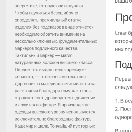
ваша б
энергетике, которую они излучают.
Чтобы научиться безошибочно
Про
определять премиальный статус
изделия без подсказок в виде этикеток,
Crear 
необходимо обратить внимание на
которы
несколько ключевых, фундаментальных
маркеров подлинного качества.
них по
Тактильный маркер — магия
Под
натуральных волокон высшего класса
Первое, что выдает вещь премиум-
сегмента, — это качество текстиля.
Первым
Дороговизна материала считывается на
следу
расстоянии благодаря тому, как ткань
отражает свет, драпируется в движении
1. В в
и ложится по фигуре. В производстве
2. Пос
одежды высокого уровня используются
одноро
исключительно благородные фактуры:
Кашемир и шелк. Тончайший пух горных
Важно,