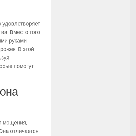
о удовлетворяет
тва. Вместо того
ими руками
рожек. В этой
ьзуя
орые помогут
 она
я мощения,
 Она отличается