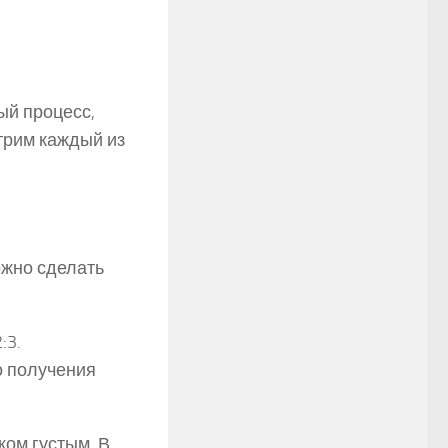
ый процесс,
трим каждый из
ожно сделать
:3.
о получения
ком густым. В