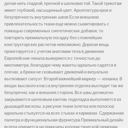
делая нить гладкой, прочной и шелковистой. Такой трикотаж
имеет глубокий, насыщенный цвет. Архитектура кроя и
безупречность внутренних швов Если внешнюю
привлекательность ткани еще можно сымитировать с
помощью современных синтетических добавок, то
повторить премиальную посадку без сложнейших
конструкторских расчетов невозможно. Дорогая вещь
проектируется с учетом анатомии тела в движении.
Европейские лекала выверяются с точностью до
миллиметра, благодаря чему жакеты идеально садятся в
плечах, а брюки не сковывают движений и визуально
вытягивают силуэт. Второй важнейший маркер — изнанка. В
вещах высокого класса внутренняя отделка выглядит так же
безупречно, как и внешняя сторона. Все швы деликатно
закрываются шелковым кантом, подкладка выполняется из
дышащей вискозы, а рисунок ткани (клетка или полоска)
идеально стыкуется на всех стыках и карманах. Сдержанная
палитра и функциональная фурнитура Премиальный дизайн
всегда опирается на принципы колористической гармонии.