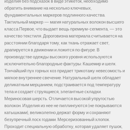
изделия без подсказок в виде этикеток, необходимо
обратить внимание на несколько ключевых,
фундаментальных маркеров подлинного качества.
Тактильный маркер — магия натуральных волокон высшего
класса Первое, что выдает вещь премиум-сегмента, — это
качество текстиля. Дороговизна материала считывается на
расстоянии благодаря тому, как ткань отражает свет,
драпируется в движении и ложится по фигуре. В
производстве одежды высокого уровня используются
исключительно благородные фактуры: Кашемир и шелк.
Тончайший пух горных коз придает трикотажу невесомость и
мягкое внутреннее свечение. Натуральный шелк обладает
деликатным мерцанием, подстраивается под температуру
тела и создает струящиеся, элегантные складки.
Мериносовая шерсть. Отличается высокой упругостью
волокон. Изделия из нее не пиллингуются (не покрываются
катышками), великолепно держат форму и сохраняют
безупречный лоск годами. Мерсеризованный хлопок.
Проходит специальную обработку, которая удаляет пушок,