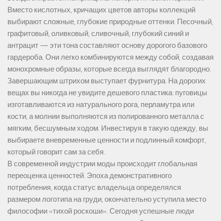
Вместо кислотных, кричащих цветов авторы коллекций
выбирают сложные, глубокие природные оттенки. Песочный,
графитовый, оливковый, сливочный, глубокий синий и
антрацит — эти тона составляют основу дорогого базового
гардероба. Они легко комбинируются между собой, создавая
монохромные образы, которые всегда выглядят благородно.
Завершающим штрихом выступает фурнитура. На дорогих
вещах вы никогда не увидите дешевого пластика: пуговицы
изготавливаются из натурального рога, перламутра или
кости, а молнии выполняются из полированного металла с
мягким, бесшумным ходом. Инвестируя в такую одежду, вы
выбираете вневременные ценности и подлинный комфорт,
который говорит сам за себя.
В современной индустрии моды происходит глобальная
переоценка ценностей. Эпоха демонстративного
потребления, когда статус владельца определялся
размером логотипа на груди, окончательно уступила место
философии «тихой роскоши». Сегодня успешные люди