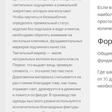
тактильных ощущениях и уникальной
Если в
энергетике, которую они излучают.
наибол
Чтобы научиться безошибочно
просто
определять премиальный статус
количе
изделия без подсказок в виде этикеток,
необходимо обратить внимание на
Фор
несколько ключевых, фундаментальных
маркеров подлинного качества.
Общее 
Тактильный маркер — магия
натуральных волокон высшего класса
фундам
Первое, что выдает вещь премиум-
сегмента, — это качество текстиля.
Где ша
Дороговизна материала считывается на
от 30 
расстоянии благодаря тому, как ткань
необхо
отражает свет, драпируется в движении
и ложится по фигуре. В производстве
одежды высокого уровня используются
исключительно благородные фактуры: