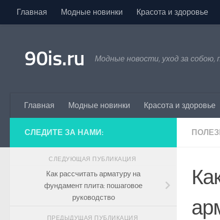
Главная
Модные новинки
Красота и здоровье
Skip to content
90is.ru
Модные новости, уход за собою,
Главная
Модные новинки
Красота и здоровье
СЛЕДИТЕ ЗА НАМИ:
ПОЛЕЗ
СЛЕДУЮЩАЯ ПУБЛИКАЦИЯ
Ка
Как рассчитать арматуру на
фундамент плита: пошаговое
руководство
ар
ПРЕДЫДУЩАЯ ПУБЛИКАЦИЯ