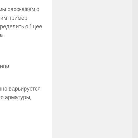
 мы расскажем о
рим пример
пределить общее
а:
рина
чно варьируется
во арматуры,