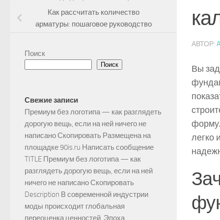
ка
Как рассчитать количество
арматуры: пошаговое руководство
АВТОР:
Поиск
Поиск
Вы зад
фундам
показа
Свежие записи
строит
Премиум без логотипа — как разглядеть
формул
дорогую вещь, если на ней ничего не
написано Скопировать Размещена на
легко 
площадке 90is.ru Написать сообщение
надежн
TITLE Премиум без логотипа — как
разглядеть дорогую вещь, если на ней
Зач
ничего не написано Скопировать
Description В современной индустрии
фу
моды происходит глобальная
переоценка ценностей. Эпоха