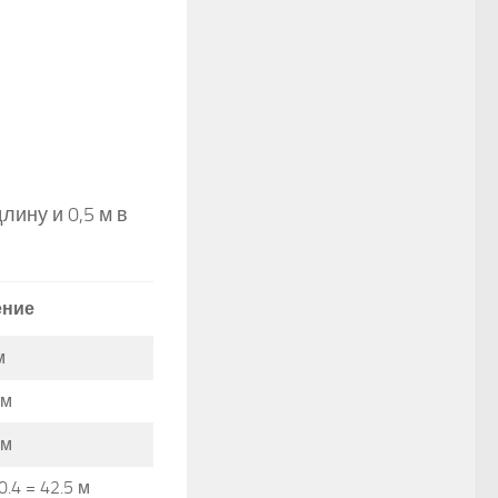
лину и 0,5 м в
ение
м
 м
 м
 0.4 = 42.5 м