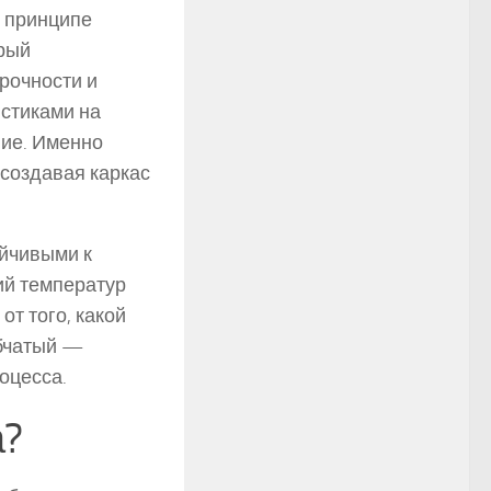
в принципе
орый
рочности и
истиками на
ние. Именно
 создавая каркас
ойчивыми к
ий температур
от того, какой
бчатый —
оцесса.
а?