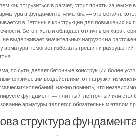
тем как погрузиться в расчет, стоит понять, зачем же 
арматура в фундаменте. Arматūra — это металл, кот
ывается в бетонные конструкции для повышения их п
ечности. Бетон, хоть и обладает отличными характер
, не выдерживает значительных нагрузок на растяже
у арматура помогает избежать трещин и разрушений,
тона.
ема, по сути, делает бетонные конструкции более уст
ным физическим воздействиям: от нагрузки, изменен
смических колебаний. Важно помнить, что независимо 
нируете фундамент — плитный, ленточный или стол
зование арматуры является обязательным этапом пр
ова структура фундамент