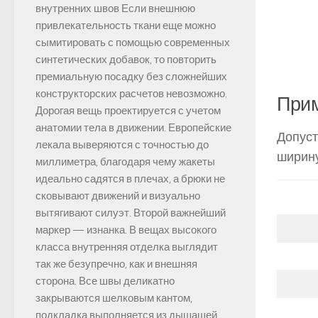
внутренних швов Если внешнюю
привлекательность ткани еще можно
сымитировать с помощью современных
синтетических добавок, то повторить
премиальную посадку без сложнейших
конструкторских расчетов невозможно.
Прим
Дорогая вещь проектируется с учетом
анатомии тела в движении. Европейские
Допуст
лекала выверяются с точностью до
ширину
миллиметра, благодаря чему жакеты
идеально садятся в плечах, а брюки не
сковывают движений и визуально
вытягивают силуэт. Второй важнейший
маркер — изнанка. В вещах высокого
класса внутренняя отделка выглядит
так же безупречно, как и внешняя
сторона. Все швы деликатно
закрываются шелковым кантом,
подкладка выполняется из дышащей