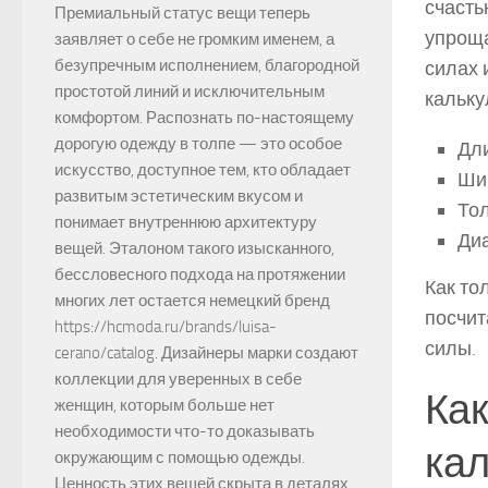
счасть
Премиальный статус вещи теперь
упроща
заявляет о себе не громким именем, а
безупречным исполнением, благородной
силах 
простотой линий и исключительным
кальку
комфортом. Распознать по-настоящему
дорогую одежду в толпе — это особое
Дл
искусство, доступное тем, кто обладает
Ши
развитым эстетическим вкусом и
Тол
понимает внутреннюю архитектуру
Ди
вещей. Эталоном такого изысканного,
бессловесного подхода на протяжении
Как то
многих лет остается немецкий бренд
посчит
https://hcmoda.ru/brands/luisa-
силы.
cerano/catalog. Дизайнеры марки создают
коллекции для уверенных в себе
Как
женщин, которым больше нет
необходимости что-то доказывать
кал
окружающим с помощью одежды.
Ценность этих вещей скрыта в деталях,