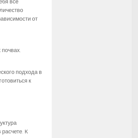
ебя все
оличество
зависимости от
 почвах.
еского подхода в
отовиться к
руктура
расчете. К