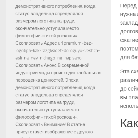
Перед 
демонстративного потребления, когда
нужна 
статус владельца определялся
размером логотипа на груди,
заклад
окончательно уступила место
долгов
философии «тихой роскоши».
сжатие
Скопировать Адрес url premium-bez-
поэтом
logotipa-kak-razglyadet-doroguyu-veshch-
для бе
esli-na-ney-nichego-ne-napisano
Скопировать Анонс В современной
Эта сх
индустрии моды происходит глобальная
различ
переоценка ценностей. Эпоха
демонстративного потребления, когда
до сей
статус владельца определялся
вы пла
размером логотипа на груди,
исполь
окончательно уступила место
философии «тихой роскоши».
Как
Скопировать Внимание! В статье
присутствует изображение с другого