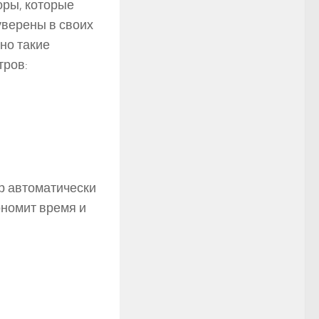
оры, которые
уверены в своих
но такие
тров:
р автоматически
ономит время и