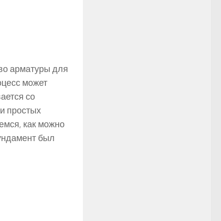
тво арматуры для
оцесс может
ается со
 и простых
емся, как можно
ундамент был