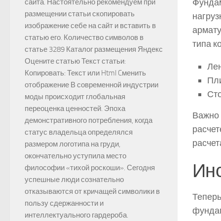
Фундам
сайта. Настоятельно рекомендуем при
размещении статьи скопировать
нагруз
изображение себе на сайт и вставить в
армату
статью его. Количество символов в
типа к
статье 3289 Каталог размещения Яндекс
Оцените статью Текст статьи:
Лен
Копировать: Текст или Html Cменить
Пл
отображение В современной индустрии
Сто
моды происходит глобальная
переоценка ценностей. Эпоха
Важно 
демонстративного потребления, когда
расчет
статус владельца определялся
расчет
размером логотипа на груди,
окончательно уступила место
Инс
философии «тихой роскоши». Сегодня
успешные люди сознательно
отказываются от кричащей символики в
Теперь
пользу сдержанности и
фундам
интеллектуального гардероба.