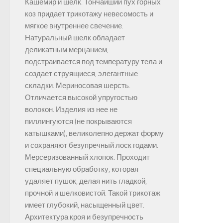
Кашемир и шелк. Тончайший пух горных
коз придает трикотажу невесомость и
мягкое внутреннее свечение.
Натуральный шелк обладает
деликатным мерцанием,
подстраивается под температуру тела и
создает струящиеся, элегантные
складки. Мериносовая шерсть.
Отличается высокой упругостью
волокон. Изделия из нее не
пиллингуются (не покрываются
катышками), великолепно держат форму
и сохраняют безупречный лоск годами.
Мерсеризованный хлопок. Проходит
специальную обработку, которая
удаляет пушок, делая нить гладкой,
прочной и шелковистой. Такой трикотаж
имеет глубокий, насыщенный цвет.
Архитектура кроя и безупречность