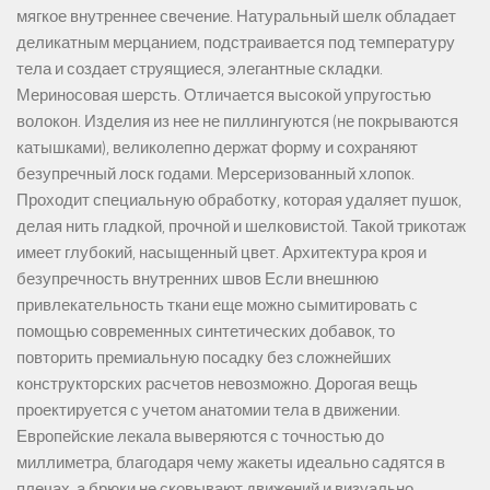
мягкое внутреннее свечение. Натуральный шелк обладает
деликатным мерцанием, подстраивается под температуру
тела и создает струящиеся, элегантные складки.
Мериносовая шерсть. Отличается высокой упругостью
волокон. Изделия из нее не пиллингуются (не покрываются
катышками), великолепно держат форму и сохраняют
безупречный лоск годами. Мерсеризованный хлопок.
Проходит специальную обработку, которая удаляет пушок,
делая нить гладкой, прочной и шелковистой. Такой трикотаж
имеет глубокий, насыщенный цвет. Архитектура кроя и
безупречность внутренних швов Если внешнюю
привлекательность ткани еще можно сымитировать с
помощью современных синтетических добавок, то
повторить премиальную посадку без сложнейших
конструкторских расчетов невозможно. Дорогая вещь
проектируется с учетом анатомии тела в движении.
Европейские лекала выверяются с точностью до
миллиметра, благодаря чему жакеты идеально садятся в
плечах, а брюки не сковывают движений и визуально