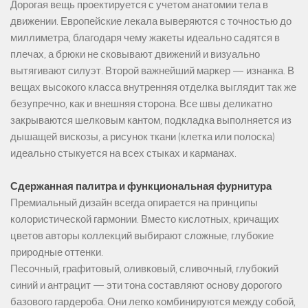
Дорогая вещь проектируется с учетом анатомии тела в
движении. Европейские лекала выверяются с точностью до
миллиметра, благодаря чему жакеты идеально садятся в
плечах, а брюки не сковывают движений и визуально
вытягивают силуэт. Второй важнейший маркер — изнанка. В
вещах высокого класса внутренняя отделка выглядит так же
безупречно, как и внешняя сторона. Все швы деликатно
закрываются шелковым кантом, подкладка выполняется из
дышащей вискозы, а рисунок ткани (клетка или полоска)
идеально стыкуется на всех стыках и карманах.
Сдержанная палитра и функциональная фурнитура
Премиальный дизайн всегда опирается на принципы
колористической гармонии. Вместо кислотных, кричащих
цветов авторы коллекций выбирают сложные, глубокие
природные оттенки.
Песочный, графитовый, оливковый, сливочный, глубокий
синий и антрацит — эти тона составляют основу дорогого
базового гардероба. Они легко комбинируются между собой,