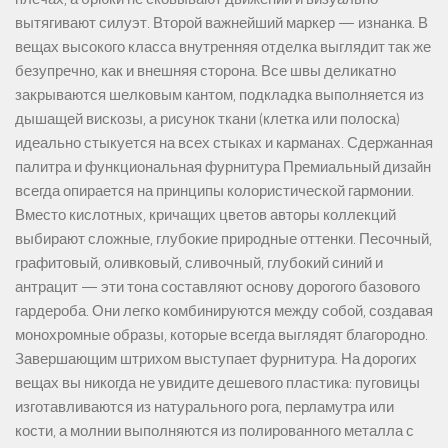
вытягивают силуэт. Второй важнейший маркер — изнанка. В
вещах высокого класса внутренняя отделка выглядит так же
безупречно, как и внешняя сторона. Все швы деликатно
закрываются шелковым кантом, подкладка выполняется из
дышащей вискозы, а рисунок ткани (клетка или полоска)
идеально стыкуется на всех стыках и карманах. Сдержанная
палитра и функциональная фурнитура Премиальный дизайн
всегда опирается на принципы колористической гармонии.
Вместо кислотных, кричащих цветов авторы коллекций
выбирают сложные, глубокие природные оттенки. Песочный,
графитовый, оливковый, сливочный, глубокий синий и
антрацит — эти тона составляют основу дорогого базового
гардероба. Они легко комбинируются между собой, создавая
монохромные образы, которые всегда выглядят благородно.
Завершающим штрихом выступает фурнитура. На дорогих
вещах вы никогда не увидите дешевого пластика: пуговицы
изготавливаются из натурального рога, перламутра или
кости, а молнии выполняются из полированного металла с