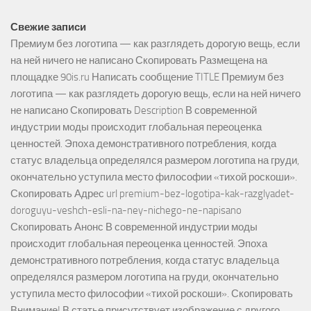
Свежие записи
Премиум без логотипа — как разглядеть дорогую вещь, если
на ней ничего не написано Скопировать Размещена на
площадке 90is.ru Написать сообщение TITLE Премиум без
логотипа — как разглядеть дорогую вещь, если на ней ничего
не написано Скопировать Description В современной
индустрии моды происходит глобальная переоценка
ценностей. Эпоха демонстративного потребления, когда
статус владельца определялся размером логотипа на груди,
окончательно уступила место философии «тихой роскоши».
Скопировать Адрес url premium-bez-logotipa-kak-razglyadet-
doroguyu-veshch-esli-na-ney-nichego-ne-napisano
Скопировать Анонс В современной индустрии моды
происходит глобальная переоценка ценностей. Эпоха
демонстративного потребления, когда статус владельца
определялся размером логотипа на груди, окончательно
уступила место философии «тихой роскоши». Скопировать
Внимание! В статье присутствует изображение с другого