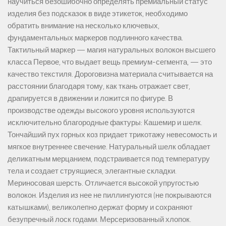
научиться безошибочно определять премиальный статус
изделия без подсказок в виде этикеток, необходимо
обратить внимание на несколько ключевых,
фундаментальных маркеров подлинного качества.
Тактильный маркер — магия натуральных волокон высшего
класса Первое, что выдает вещь премиум-сегмента, — это
качество текстиля. Дороговизна материала считывается на
расстоянии благодаря тому, как ткань отражает свет,
драпируется в движении и ложится по фигуре. В
производстве одежды высокого уровня используются
исключительно благородные фактуры: Кашемир и шелк.
Тончайший пух горных коз придает трикотажу невесомость и
мягкое внутреннее свечение. Натуральный шелк обладает
деликатным мерцанием, подстраивается под температуру
тела и создает струящиеся, элегантные складки.
Мериносовая шерсть. Отличается высокой упругостью
волокон. Изделия из нее не пиллингуются (не покрываются
катышками), великолепно держат форму и сохраняют
безупречный лоск годами. Мерсеризованный хлопок.