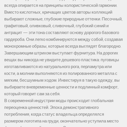
всегда опирается на принципы колористической гармонии.
Вместо кислотных, кричащих цветов авторы коллекций
выбирают сложные, глубокие природные оттенки. Песочный,
графитовый, оливковый, сливочный, глубокий синий и
антрацит — эти тона составляют основу дорогого базового
гардероба. Они легко комбинируются между собой, создавая
монохромные образы, которые всегда выглядят благородно.
Завершающим штрихом выступает фурнитура. На дорогих
вещах вы никогда не увидите дешевого пластика: пуговицы
изготавливаются из натурального рога, перламутра или
кости, а молнии выполняются из полированного металла с
мягким, бесшумным ходом. Инвестируя в такую одежду, вы
выбираете вневременные ценности и подлинный комфорт,
который говорит сам за себя.
В современной индустрии моды происходит глобальная
переоценка ценностей. Эпоха демонстративного
потребления, когда статус владельца определялся
размером логотипа на груди, окончательно уступила место