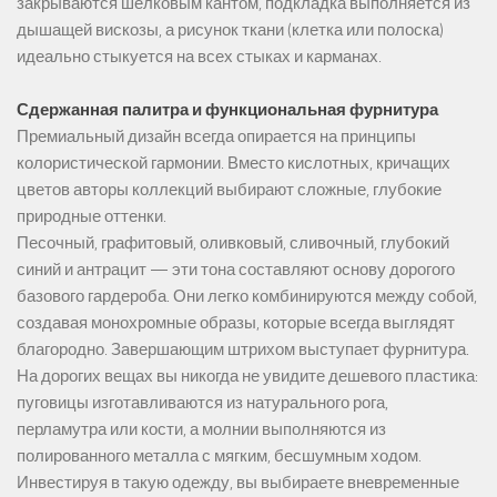
закрываются шелковым кантом, подкладка выполняется из
дышащей вискозы, а рисунок ткани (клетка или полоска)
идеально стыкуется на всех стыках и карманах.
Сдержанная палитра и функциональная фурнитура
Премиальный дизайн всегда опирается на принципы
колористической гармонии. Вместо кислотных, кричащих
цветов авторы коллекций выбирают сложные, глубокие
природные оттенки.
Песочный, графитовый, оливковый, сливочный, глубокий
синий и антрацит — эти тона составляют основу дорогого
базового гардероба. Они легко комбинируются между собой,
создавая монохромные образы, которые всегда выглядят
благородно. Завершающим штрихом выступает фурнитура.
На дорогих вещах вы никогда не увидите дешевого пластика:
пуговицы изготавливаются из натурального рога,
перламутра или кости, а молнии выполняются из
полированного металла с мягким, бесшумным ходом.
Инвестируя в такую одежду, вы выбираете вневременные