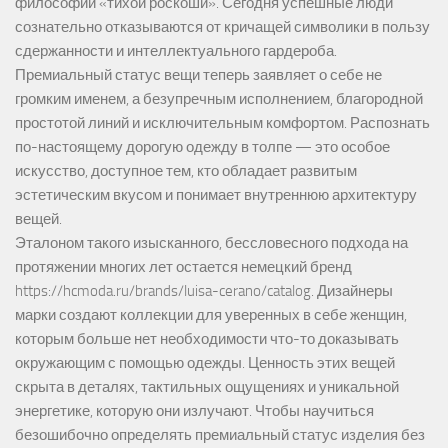
философии «тихой роскоши». Сегодня успешные люди
сознательно отказываются от кричащей символики в пользу
сдержанности и интеллектуального гардероба.
Премиальный статус вещи теперь заявляет о себе не
громким именем, а безупречным исполнением, благородной
простотой линий и исключительным комфортом. Распознать
по-настоящему дорогую одежду в толпе — это особое
искусство, доступное тем, кто обладает развитым
эстетическим вкусом и понимает внутреннюю архитектуру
вещей.
Эталоном такого изысканного, бессловесного подхода на
протяжении многих лет остается немецкий бренд
https://hcmoda.ru/brands/luisa-cerano/catalog
. Дизайнеры
марки создают коллекции для уверенных в себе женщин,
которым больше нет необходимости что-то доказывать
окружающим с помощью одежды. Ценность этих вещей
скрыта в деталях, тактильных ощущениях и уникальной
энергетике, которую они излучают. Чтобы научиться
безошибочно определять премиальный статус изделия без