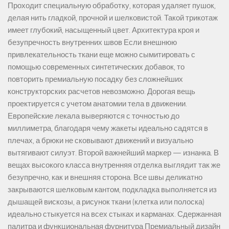
Проходит специальную обработку, которая удаляет пушок,
делая нить гладкой, прочной и шелковистой. Такой трикотаж
имеет глубокий, насыщенный цвет. Архитектура кроя и
безупречность внутренних швов Если внешнюю
привлекательность ткани еще можно сымитировать с
помощью современных синтетических добавок, то
повторить премиальную посадку без сложнейших
конструкторских расчетов невозможно. Дорогая вещь
проектируется с учетом анатомии тела в движении.
Европейские лекала выверяются с точностью до
миллиметра, благодаря чему жакеты идеально садятся в
плечах, а брюки не сковывают движений и визуально
вытягивают силуэт. Второй важнейший маркер — изнанка. В
вещах высокого класса внутренняя отделка выглядит так же
безупречно, как и внешняя сторона. Все швы деликатно
закрываются шелковым кантом, подкладка выполняется из
дышащей вискозы, а рисунок ткани (клетка или полоска)
идеально стыкуется на всех стыках и карманах. Сдержанная
палитра и функциональная фурнитура Премиальный дизайн