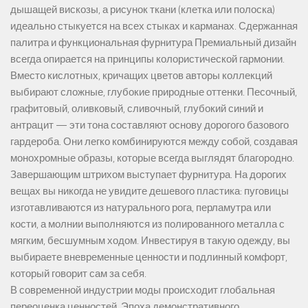
дышащей вискозы, а рисунок ткани (клетка или полоска)
идеально стыкуется на всех стыках и карманах. Сдержанная
палитра и функциональная фурнитура Премиальный дизайн
всегда опирается на принципы колористической гармонии.
Вместо кислотных, кричащих цветов авторы коллекций
выбирают сложные, глубокие природные оттенки. Песочный,
графитовый, оливковый, сливочный, глубокий синий и
антрацит — эти тона составляют основу дорогого базового
гардероба. Они легко комбинируются между собой, создавая
монохромные образы, которые всегда выглядят благородно.
Завершающим штрихом выступает фурнитура. На дорогих
вещах вы никогда не увидите дешевого пластика: пуговицы
изготавливаются из натурального рога, перламутра или
кости, а молнии выполняются из полированного металла с
мягким, бесшумным ходом. Инвестируя в такую одежду, вы
выбираете вневременные ценности и подлинный комфорт,
который говорит сам за себя.
В современной индустрии моды происходит глобальная
переоценка ценностей. Эпоха демонстративного