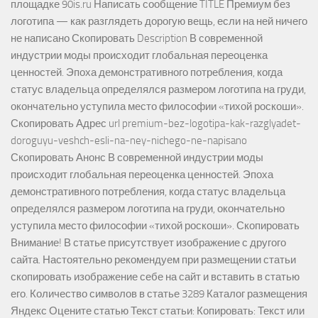
площадке 90is.ru Написать сообщение TITLE Премиум без
логотипа — как разглядеть дорогую вещь, если на ней ничего
не написано Скопировать Description В современной
индустрии моды происходит глобальная переоценка
ценностей. Эпоха демонстративного потребления, когда
статус владельца определялся размером логотипа на груди,
окончательно уступила место философии «тихой роскоши».
Скопировать Адрес url premium-bez-logotipa-kak-razglyadet-
doroguyu-veshch-esli-na-ney-nichego-ne-napisano
Скопировать Анонс В современной индустрии моды
происходит глобальная переоценка ценностей. Эпоха
демонстративного потребления, когда статус владельца
определялся размером логотипа на груди, окончательно
уступила место философии «тихой роскоши». Скопировать
Внимание! В статье присутствует изображение с другого
сайта. Настоятельно рекомендуем при размещении статьи
скопировать изображение себе на сайт и вставить в статью
его. Количество символов в статье 3289 Каталог размещения
Яндекс Оцените статью Текст статьи: Копировать: Текст или