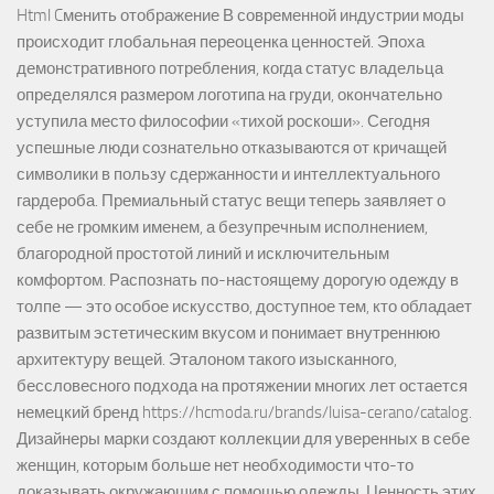
Html Cменить отображение В современной индустрии моды
происходит глобальная переоценка ценностей. Эпоха
демонстративного потребления, когда статус владельца
определялся размером логотипа на груди, окончательно
уступила место философии «тихой роскоши». Сегодня
успешные люди сознательно отказываются от кричащей
символики в пользу сдержанности и интеллектуального
гардероба. Премиальный статус вещи теперь заявляет о
себе не громким именем, а безупречным исполнением,
благородной простотой линий и исключительным
комфортом. Распознать по-настоящему дорогую одежду в
толпе — это особое искусство, доступное тем, кто обладает
развитым эстетическим вкусом и понимает внутреннюю
архитектуру вещей. Эталоном такого изысканного,
бессловесного подхода на протяжении многих лет остается
немецкий бренд https://hcmoda.ru/brands/luisa-cerano/catalog.
Дизайнеры марки создают коллекции для уверенных в себе
женщин, которым больше нет необходимости что-то
доказывать окружающим с помощью одежды. Ценность этих