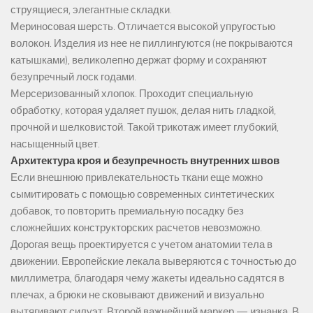
струящиеся, элегантные складки.
Мериносовая шерсть. Отличается высокой упругостью
волокон. Изделия из нее не пиллингуются (не покрываются
катышками), великолепно держат форму и сохраняют
безупречный лоск годами.
Мерсеризованный хлопок. Проходит специальную
обработку, которая удаляет пушок, делая нить гладкой,
прочной и шелковистой. Такой трикотаж имеет глубокий,
насыщенный цвет.
Архитектура кроя и безупречность внутренних швов
Если внешнюю привлекательность ткани еще можно
сымитировать с помощью современных синтетических
добавок, то повторить премиальную посадку без
сложнейших конструкторских расчетов невозможно.
Дорогая вещь проектируется с учетом анатомии тела в
движении. Европейские лекала выверяются с точностью до
миллиметра, благодаря чему жакеты идеально садятся в
плечах, а брюки не сковывают движений и визуально
вытягивают силуэт. Второй важнейший маркер — изнанка. В