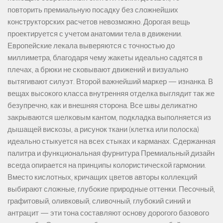
повторить премиальную посадку без сложнейших
конструкторских расчетов невозможно. Дорогая вещь
проектируется с учетом анатомии тела в движении.
Европейские лекала выверяются с точностью до
миллиметра, благодаря чему жакеты идеально садятся в
плечах, а брюки не сковывают движений и визуально
вытягивают силуэт. Второй важнейший маркер — изнанка. В
вещах высокого класса внутренняя отделка выглядит так же
безупречно, как и внешняя сторона. Все швы деликатно
закрываются шелковым кантом, подкладка выполняется из
дышащей вискозы, а рисунок ткани (клетка или полоска)
идеально стыкуется на всех стыках и карманах. Сдержанная
палитра и функциональная фурнитура Премиальный дизайн
всегда опирается на принципы колористической гармонии.
Вместо кислотных, кричащих цветов авторы коллекций
выбирают сложные, глубокие природные оттенки. Песочный,
графитовый, оливковый, сливочный, глубокий синий и
антрацит — эти тона составляют основу дорогого базового