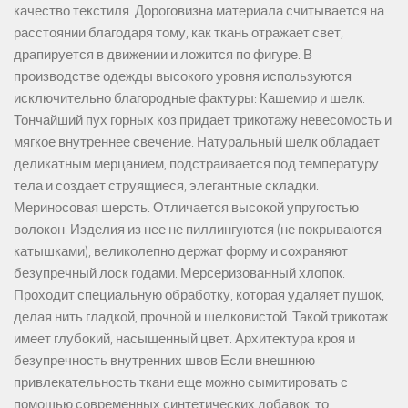
качество текстиля. Дороговизна материала считывается на
расстоянии благодаря тому, как ткань отражает свет,
драпируется в движении и ложится по фигуре. В
производстве одежды высокого уровня используются
исключительно благородные фактуры: Кашемир и шелк.
Тончайший пух горных коз придает трикотажу невесомость и
мягкое внутреннее свечение. Натуральный шелк обладает
деликатным мерцанием, подстраивается под температуру
тела и создает струящиеся, элегантные складки.
Мериносовая шерсть. Отличается высокой упругостью
волокон. Изделия из нее не пиллингуются (не покрываются
катышками), великолепно держат форму и сохраняют
безупречный лоск годами. Мерсеризованный хлопок.
Проходит специальную обработку, которая удаляет пушок,
делая нить гладкой, прочной и шелковистой. Такой трикотаж
имеет глубокий, насыщенный цвет. Архитектура кроя и
безупречность внутренних швов Если внешнюю
привлекательность ткани еще можно сымитировать с
помощью современных синтетических добавок, то