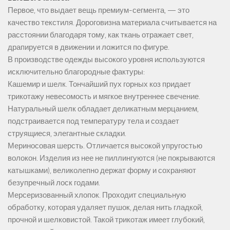
Первое, что выдает вещь премиум-сегмента, — это
качество текстиля. Дороговизна материала считывается на
расстоянии благодаря тому, как ткань отражает свет,
драпируется в движении и ложится по фигуре.
В производстве одежды высокого уровня используются
исключительно благородные фактуры:
Кашемир и шелк. Тончайший пух горных коз придает
трикотажу невесомость и мягкое внутреннее свечение.
Натуральный шелк обладает деликатным мерцанием,
подстраивается под температуру тела и создает
струящиеся, элегантные складки.
Мериносовая шерсть. Отличается высокой упругостью
волокон. Изделия из нее не пиллингуются (не покрываются
катышками), великолепно держат форму и сохраняют
безупречный лоск годами.
Мерсеризованный хлопок. Проходит специальную
обработку, которая удаляет пушок, делая нить гладкой,
прочной и шелковистой. Такой трикотаж имеет глубокий,