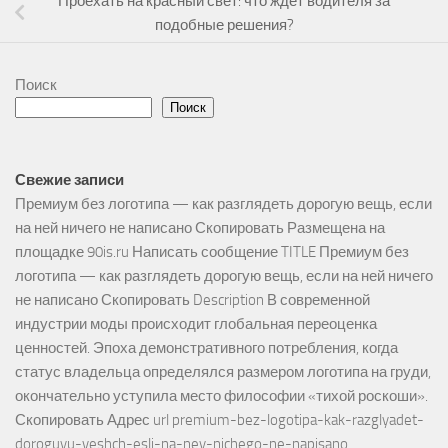
Проехать на красный свет: что ждет водителя за
подобные решения?
Поиск
Поиск
Свежие записи
Премиум без логотипа — как разглядеть дорогую вещь, если
на ней ничего не написано Скопировать Размещена на
площадке 90is.ru Написать сообщение TITLE Премиум без
логотипа — как разглядеть дорогую вещь, если на ней ничего
не написано Скопировать Description В современной
индустрии моды происходит глобальная переоценка
ценностей. Эпоха демонстративного потребления, когда
статус владельца определялся размером логотипа на груди,
окончательно уступила место философии «тихой роскоши».
Скопировать Адрес url premium-bez-logotipa-kak-razglyadet-
doroguyu-veshch-esli-na-ney-nichego-ne-napisano