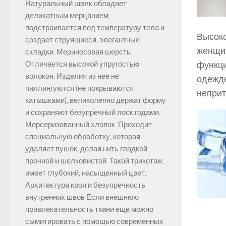
Натуральный шелк обладает
деликатным мерцанием,
подстраивается под температуру тела и
Высоко
создает струящиеся, элегантные
женщин
складки. Мериносовая шерсть.
функци
Отличается высокой упругостью
волокон. Изделия из нее не
одежды
пиллингуются (не покрываются
неприт
катышками), великолепно держат форму
и сохраняют безупречный лоск годами.
Мерсеризованный хлопок. Проходит
специальную обработку, которая
удаляет пушок, делая нить гладкой,
прочной и шелковистой. Такой трикотаж
имеет глубокий, насыщенный цвет.
Архитектура кроя и безупречность
внутренних швов Если внешнюю
привлекательность ткани еще можно
сымитировать с помощью современных