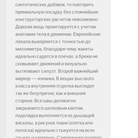
синтетических добавок, то повторить
премиальную посадку без сложнейших
конструкторских расчетов невозможно.
Дорогая вещь проектируется с учетом
анатомии тела в движении. Европейские
лекала выверяются с точностью до
миллиметра, благодаря чему жакеты
идеально садятся в плечах, а брюки не
сковывают движений и визуально
вытягивают силуэт. Второй важнейший
маркер — изнанка. В вещах высокого
класса внутренняя отделка выглядит
так же безупречно, как и внешняя
сторона. Все швы деликатно
закрываются шелковым кантом,
подкладка выполняется из дышащей
вискозы, а рисунок ткани (клетка или
полоска) идеально стыкуется на всех
стыках и карманах. Сдержанная палитра