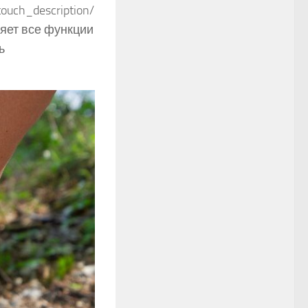
touch_description/
няет все функции
ь