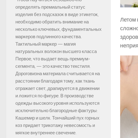
определять премиальный статус
изделия без подсказок в виде этикеток,
Летом 
необходимо обратить внимание на
сложно
несколько ключевых, фундаментальных
здоров
маркеров подлинного качества.
Тактильный маркер — магия
неприя
натуральных волокон высшего класса
Первое, что выдает вещь премиум-
сегмента, — это качество текстиля.
Дороговизна материала считывается на
расстоянии благодаря тому, как ткань
отражает свет, драпируется в движении
и ложится по фигуре. В производстве
одежды высокого уровня используются
исключительно благородные фактуры:
Кашемир и шелк. Тончайший пух горных
коз придает трикотажу невесомость и
мягкое внутреннее свечение.