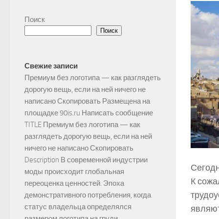
Поиск
Поиск
Свежие записи
Премиум без логотипа — как разглядеть
дорогую вещь, если на ней ничего не
написано Скопировать Размещена на
площадке 90is.ru Написать сообщение
TITLE Премиум без логотипа — как
разглядеть дорогую вещь, если на ней
ничего не написано Скопировать
Description В современной индустрии
Сегодн
моды происходит глобальная
К сожа
переоценка ценностей. Эпоха
трудоу
демонстративного потребления, когда
статус владельца определялся
являют
размером логотипа на груди,