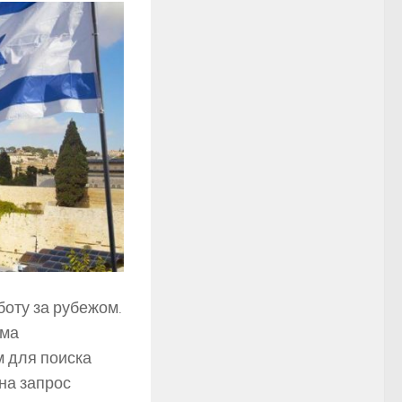
боту за рубежом.
ома
м для поиска
на запрос