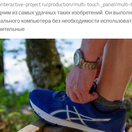
/interactive-project.ru/production/multi-touch_panel/multi-
дним из самых удачных таких изобретений. Он выпол
ального компьютера без необходимости использоват
нительные