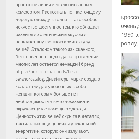
простотой линий и исключительным
комфортом. Распознать по-настоящему
Кроссо
дорогую одежду в толпе — это особое
очень 
искусство, доступное тем, кто обладает
1960-х
развитым эстетическим вкусом и
понимает внутреннюю архитектуру
роллу,
вещей. Эталоном такого изысканного,
бессловесного подхода на протяжении
многих лет остается немецкий бренд
https://hcmoda.ru/brands/luisa-
cerano/catalog. Дизайнеры марки создают
коллекции для уверенных в себе
женщин, которым больше нет
необходимости что-то доказывать
окружающим с помощью одежды.
Ценность этих вещей скрыта в деталях,
тактильных ощущениях и уникальной
энергетике, которую они излучают.
Чтобы научиться безошибочно