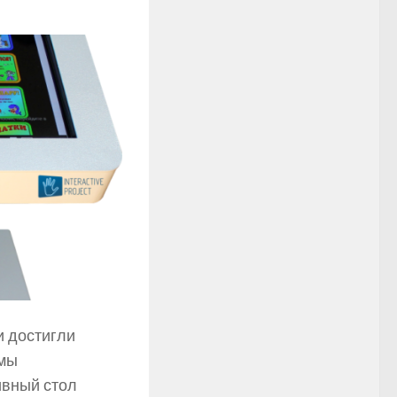
и достигли
емы
ивный стол