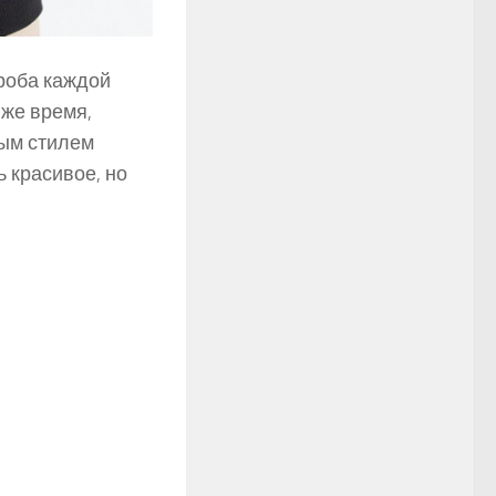
роба каждой
 же время,
ым стилем
 красивое, но