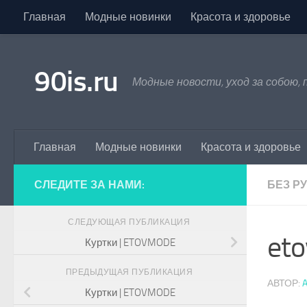
Главная
Модные новинки
Красота и здоровье
Skip to content
90is.ru
Модные новости, уход за собою,
Главная
Модные новинки
Красота и здоровье
СЛЕДИТЕ ЗА НАМИ:
БЕЗ Р
СЛЕДУЮЩАЯ ПУБЛИКАЦИЯ
et
Куртки | ETOVMODE
ПРЕДЫДУЩАЯ ПУБЛИКАЦИЯ
АВТОР:
Куртки | ETOVMODE