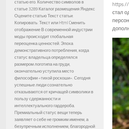
статью его. Количество символов в
https:/
статье 3289 Каталог размещения Яндекс
стал о
Оцените статью Текст статьи:
персон
Копировать: Текст или Html Cменить
допол
отображение В современной индустрии
моды происходит глобальная
переоценка ценностей. Эпоха
демонстративного потребления, когда
статус владельца определялся
размером логотипа на груди,
окончательно уступила место
философии «тихой роскоши». Сегодня
успешные люди сознательно
отказываются от кричащей символики в
пользу сдержанности и
интеллектуального гардероба.
Премиальный статус вещи теперь
заявляет о себе не громким именем, а
безупречным исполнением, благородной