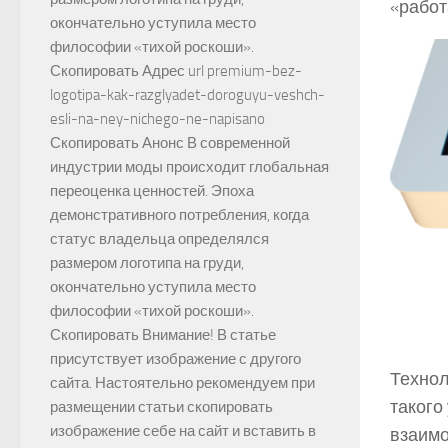
«работ
окончательно уступила место
философии «тихой роскоши».
Скопировать Адрес url premium-bez-
logotipa-kak-razglyadet-doroguyu-veshch-
esli-na-ney-nichego-ne-napisano
Скопировать Анонс В современной
индустрии моды происходит глобальная
переоценка ценностей. Эпоха
демонстративного потребления, когда
статус владельца определялся
размером логотипа на груди,
окончательно уступила место
философии «тихой роскоши».
Скопировать Внимание! В статье
присутствует изображение с другого
Технол
сайта. Настоятельно рекомендуем при
такого
размещении статьи скопировать
изображение себе на сайт и вставить в
взаимо