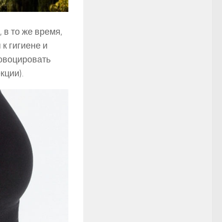
 в то же время,
к гигиене и
ровоцировать
кции).