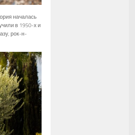
тория началась
учили в 1950-х и
азу, рок-н-