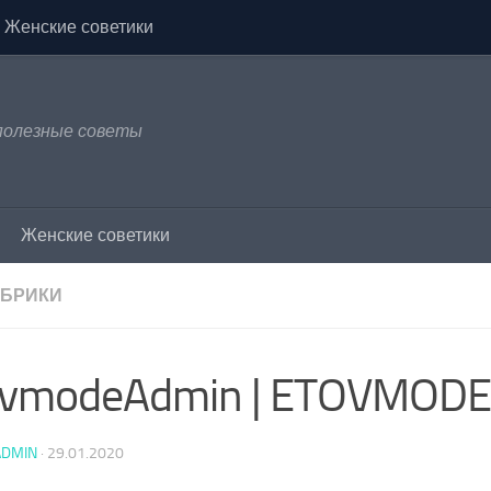
Женские советики
 полезные советы
Женские советики
УБРИКИ
ovmodeAdmin | ETOVMODE
ADMIN
·
29.01.2020