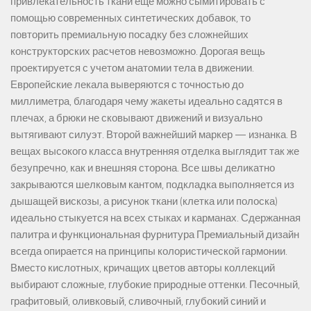
привлекательность ткани еще можно сымитировать с
помощью современных синтетических добавок, то
повторить премиальную посадку без сложнейших
конструкторских расчетов невозможно. Дорогая вещь
проектируется с учетом анатомии тела в движении.
Европейские лекала выверяются с точностью до
миллиметра, благодаря чему жакеты идеально садятся в
плечах, а брюки не сковывают движений и визуально
вытягивают силуэт. Второй важнейший маркер — изнанка. В
вещах высокого класса внутренняя отделка выглядит так же
безупречно, как и внешняя сторона. Все швы деликатно
закрываются шелковым кантом, подкладка выполняется из
дышащей вискозы, а рисунок ткани (клетка или полоска)
идеально стыкуется на всех стыках и карманах. Сдержанная
палитра и функциональная фурнитура Премиальный дизайн
всегда опирается на принципы колористической гармонии.
Вместо кислотных, кричащих цветов авторы коллекций
выбирают сложные, глубокие природные оттенки. Песочный,
графитовый, оливковый, сливочный, глубокий синий и