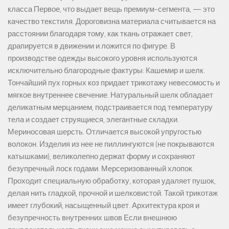
класса Первое, что выдает вещь премиум-сегмента, — это
качество текстиля. Дороговизна материала считывается на
расстоянии благодаря тому, как ткань отражает свет,
драпируется в движении и ложится по фигуре. В
производстве одежды высокого уровня используются
исключительно благородные фактуры: Кашемир и шелк.
Тончайший пух горных коз придает трикотажу невесомость и
мягкое внутреннее свечение. Натуральный шелк обладает
деликатным мерцанием, подстраивается под температуру
тела и создает струящиеся, элегантные складки.
Мериносовая шерсть. Отличается высокой упругостью
волокон. Изделия из нее не пиллингуются (не покрываются
катышками), великолепно держат форму и сохраняют
безупречный лоск годами. Мерсеризованный хлопок.
Проходит специальную обработку, которая удаляет пушок,
делая нить гладкой, прочной и шелковистой. Такой трикотаж
имеет глубокий, насыщенный цвет. Архитектура кроя и
безупречность внутренних швов Если внешнюю