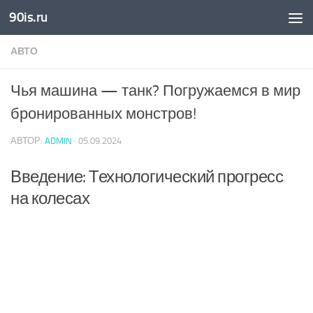
90is.ru
Skip to content
АВТО
Чья машина — танк? Погружаемся в мир
бронированных монстров!
АВТОР:
ADMIN
·
05.09.2024
Введение: Технологический прогресс
на колесах