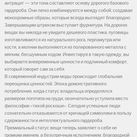
антрацит — эти тона составляют основу дорогого базового
гардероба. Они легко комбинируются между собой, создавая
монохромные образы, которые всегда выглядят благородно.
Завершающим штрихом выступает фурнитура. На дорогих
вещах вы никогда не увидите дешевого пластика: пуговицы
изготавливаются из натурального рога, перламутра или
кости, а молнии выполняются из полированного металла с
мягким, бесшумным ходом. Инвестируя в такую одежду, вы
выбираете вневременные ценности и подлинный комфорт,
который говорит сам за себя.
В современной индустрии моды происходит глобальная
переоценка ценностей. Эпоха демонстративного
потребления, когда статус владельца определялся
размером логотипа на груди, окончательно уступила место
философии «тихой роскоши». Сегодня успешные люди
сознательно отказываются от кричащей символики в пользу
сдержанности и интеллектуального гардероба.
Премиальный статус вещи теперь заявляет о себе не
громким именем, а безупречным исполнением, благородной