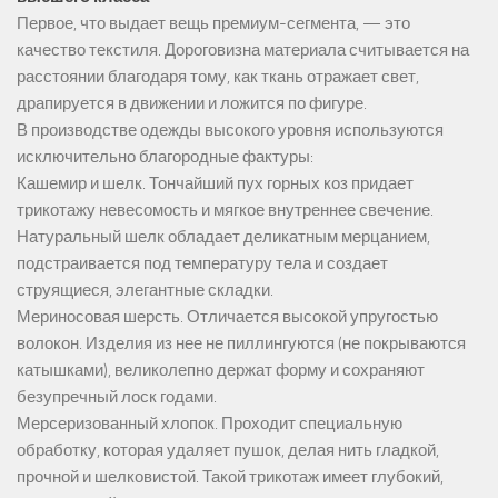
Первое, что выдает вещь премиум-сегмента, — это
качество текстиля. Дороговизна материала считывается на
расстоянии благодаря тому, как ткань отражает свет,
драпируется в движении и ложится по фигуре.
В производстве одежды высокого уровня используются
исключительно благородные фактуры:
Кашемир и шелк. Тончайший пух горных коз придает
трикотажу невесомость и мягкое внутреннее свечение.
Натуральный шелк обладает деликатным мерцанием,
подстраивается под температуру тела и создает
струящиеся, элегантные складки.
Мериносовая шерсть. Отличается высокой упругостью
волокон. Изделия из нее не пиллингуются (не покрываются
катышками), великолепно держат форму и сохраняют
безупречный лоск годами.
Мерсеризованный хлопок. Проходит специальную
обработку, которая удаляет пушок, делая нить гладкой,
прочной и шелковистой. Такой трикотаж имеет глубокий,