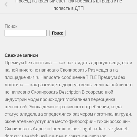
Проезд на красный свет: как избежать штрафа и не
попасть в ДТП
Поиск
Поиск
Свежие записи
Премиум без логотипа — как разглядеть дорогую вещь, если
на ней ничего не написано Скопировать Размещена на
площадке 90is.ru Написать сообщение TITLE Премиум без
логотипа — как разглядеть дорогую вещь, если на ней ничего
не написано Скопировать Description В современной
индустрии моды происходит глобальная переоценка
ценностей. Эпоха демонстративного потребления, когда
статус владельца определялся размером логотипа на груди,
окончательно уступила место философии «тихой роскоши».
Скопировать Адрес url premium-bez-logotipa-kak-razglyadet-
doroguyu-veshch-esli-na-ney-nichego-ne-napisano