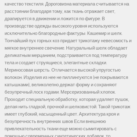
качество текстиля. Дороговизна материала считывается на
расстоянии благодаря тому, как ткань отражает свет,
драпируется в движении и ложится по фигуре. В
производстве одежды высокого уровня используются
исключительно благородные фактуры: Кашемир и шелк.
Тончайший пух горных коз придает трикотажу невесомость и
мягкое внутреннее свечение. Натуральный шелк обладает
деликатным мерцанием, подстраивается под температуру
тела и создает струящиеся, элегантные складки.
Мериносовая шерсть. Отличается высокой упругостью
волокон. Изделия из нее не пиллингуются (не покрываются
катышками), великолепно держат форму и сохраняют
безупречный лоск годами. Мерсеризованный хлопок.
Проходит специальную обработку, которая удаляет пушок,
делая нить гладкой, прочной и шелковистой. Такой трикотаж
имеет глубокий, насыщенный цвет. Архитектура кроя и
безупречность внутренних швов Если внешнюю
привлекательность ткани еще можно сымитировать с
помощью современных синтетических добавок, то