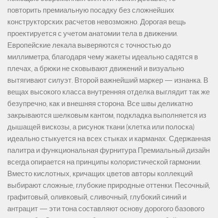
повторить премиальную посадку без сложнейших
конструкторских расчетов невозможно. Дорогая вещь
проектируется с учетом анатомии тела в движении.
Европейские лекала выверяются с точностью до
миллиметра, благодаря чему жакеты идеально садятся в
плечах, а брюки не сковывают движений и визуально
вытягивают силуэт. Второй важнейший маркер — изнанка. В
вещах высокого класса внутренняя отделка выглядит так же
безупречно, как и внешняя сторона. Все швы деликатно
закрываются шелковым кантом, подкладка выполняется из
дышащей вискозы, а рисунок ткани (клетка или полоска)
идеально стыкуется на всех стыках и карманах. Сдержанная
палитра и функциональная фурнитура Премиальный дизайн
всегда опирается на принципы колористической гармонии.
Вместо кислотных, кричащих цветов авторы коллекций
выбирают сложные, глубокие природные оттенки. Песочный,
графитовый, оливковый, сливочный, глубокий синий и
антрацит — эти тона составляют основу дорогого базового