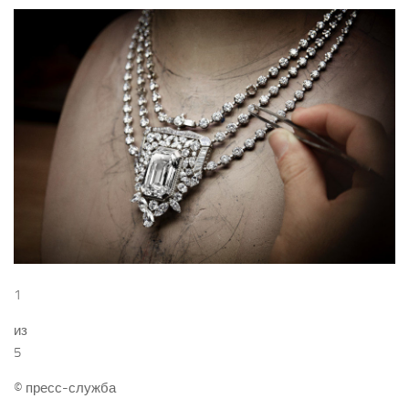
1
из
5
© пресс-служба