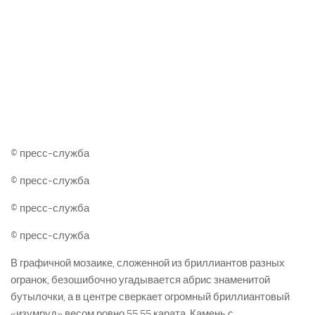
© пресс-служба
© пресс-служба
© пресс-служба
© пресс-служба
В графичной мозаике, сложенной из бриллиантов разных
огранок, безошибочно угадывается абрис знаменитой
бутылочки, а в центре сверкает огромный бриллиантовый
«изумруд» весом ровно 55,55 карата. Камень с