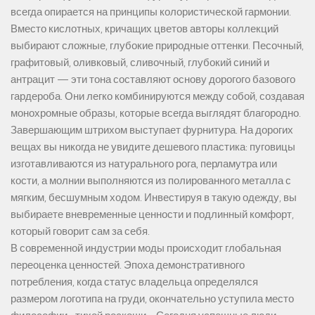
всегда опирается на принципы колористической гармонии.
Вместо кислотных, кричащих цветов авторы коллекций
выбирают сложные, глубокие природные оттенки. Песочный,
графитовый, оливковый, сливочный, глубокий синий и
антрацит — эти тона составляют основу дорогого базового
гардероба. Они легко комбинируются между собой, создавая
монохромные образы, которые всегда выглядят благородно.
Завершающим штрихом выступает фурнитура. На дорогих
вещах вы никогда не увидите дешевого пластика: пуговицы
изготавливаются из натурального рога, перламутра или
кости, а молнии выполняются из полированного металла с
мягким, бесшумным ходом. Инвестируя в такую одежду, вы
выбираете вневременные ценности и подлинный комфорт,
который говорит сам за себя.
В современной индустрии моды происходит глобальная
переоценка ценностей. Эпоха демонстративного
потребления, когда статус владельца определялся
размером логотипа на груди, окончательно уступила место