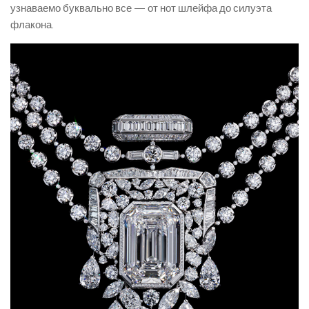
узнаваемо буквально все — от нот шлейфа до силуэта
флакона.