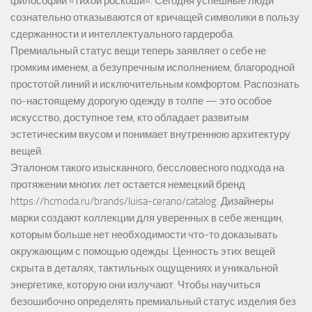
философии «тихой роскоши». Сегодня успешные люди
сознательно отказываются от кричащей символики в пользу
сдержанности и интеллектуального гардероба.
Премиальный статус вещи теперь заявляет о себе не
громким именем, а безупречным исполнением, благородной
простотой линий и исключительным комфортом. Распознать
по-настоящему дорогую одежду в толпе — это особое
искусство, доступное тем, кто обладает развитым
эстетическим вкусом и понимает внутреннюю архитектуру
вещей.
Эталоном такого изысканного, бессловесного подхода на
протяжении многих лет остается немецкий бренд
https://hcmoda.ru/brands/luisa-cerano/catalog
. Дизайнеры
марки создают коллекции для уверенных в себе женщин,
которым больше нет необходимости что-то доказывать
окружающим с помощью одежды. Ценность этих вещей
скрыта в деталях, тактильных ощущениях и уникальной
энергетике, которую они излучают. Чтобы научиться
безошибочно определять премиальный статус изделия без