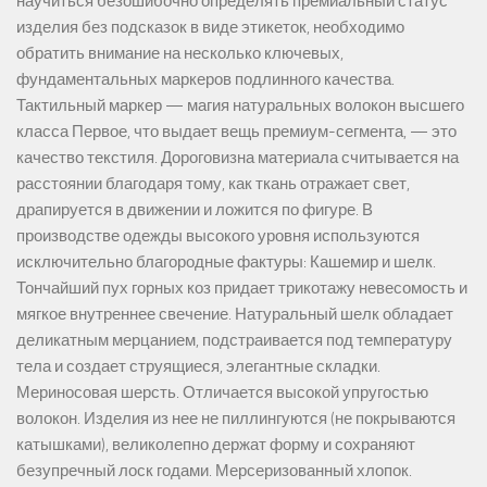
научиться безошибочно определять премиальный статус
изделия без подсказок в виде этикеток, необходимо
обратить внимание на несколько ключевых,
фундаментальных маркеров подлинного качества.
Тактильный маркер — магия натуральных волокон высшего
класса Первое, что выдает вещь премиум-сегмента, — это
качество текстиля. Дороговизна материала считывается на
расстоянии благодаря тому, как ткань отражает свет,
драпируется в движении и ложится по фигуре. В
производстве одежды высокого уровня используются
исключительно благородные фактуры: Кашемир и шелк.
Тончайший пух горных коз придает трикотажу невесомость и
мягкое внутреннее свечение. Натуральный шелк обладает
деликатным мерцанием, подстраивается под температуру
тела и создает струящиеся, элегантные складки.
Мериносовая шерсть. Отличается высокой упругостью
волокон. Изделия из нее не пиллингуются (не покрываются
катышками), великолепно держат форму и сохраняют
безупречный лоск годами. Мерсеризованный хлопок.