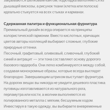
закрываются шелковым кантом, подкладка выполняется из
дышащей вискозы, а рисунок ткани (клетка или полоска)
идеально стыкуется на всех стыках и карманах.
Сдержанная палитра и функциональная фурнитура
Премиальный дизайн всегда опирается на принципы
колористической гармонии. Вместо кислотных, кричащих
цветов авторы коллекций выбирают сложные, глубокие
природные оттенки.
Песочный, графитовый, оливковый, сливочный, глубокий
синий и антрацит — эти тона составляют основу дорогого
базового гардероба. Они легко комбинируются между собой,
создавая монохромные образы, которые всегда выглядят
благородно. Завершающим штрихом выступает фурнитура.
На дорогих вещах вы никогда не увидите дешевого пластика:
пуговицы изготавливаются из натурального рога,
перламутра или кости, а молнии выполняются из
полированного металла с мягким, бесшумным ходом.
Инвестируя в такую одежду, вы выбираете вневременные