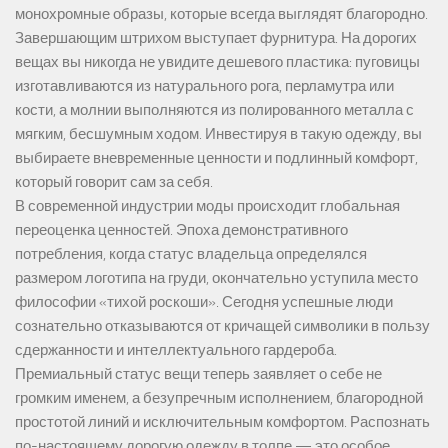
монохромные образы, которые всегда выглядят благородно.
Завершающим штрихом выступает фурнитура. На дорогих
вещах вы никогда не увидите дешевого пластика: пуговицы
изготавливаются из натурального рога, перламутра или
кости, а молнии выполняются из полированного металла с
мягким, бесшумным ходом. Инвестируя в такую одежду, вы
выбираете вневременные ценности и подлинный комфорт,
который говорит сам за себя.
В современной индустрии моды происходит глобальная
переоценка ценностей. Эпоха демонстративного
потребления, когда статус владельца определялся
размером логотипа на груди, окончательно уступила место
философии «тихой роскоши». Сегодня успешные люди
сознательно отказываются от кричащей символики в пользу
сдержанности и интеллектуального гардероба.
Премиальный статус вещи теперь заявляет о себе не
громким именем, а безупречным исполнением, благородной
простотой линий и исключительным комфортом. Распознать
по-настоящему дорогую одежду в толпе — это особое