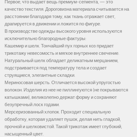
Первое, что выдает вещь премиум-сегмента, — это
качество текстиля. Дороговизна материала считывается на
расстоянии благодаря тому, как ткань отражает свет,
драпируется в движении и ложится по фигуре.
В производстве одежды высокого уровня используются
исключительно благородные фактуры:
Кашемир и шелк. Тончайший пух горных коз придает
трикотажу невесомость и мягкое внутреннее свечение.
Натуральный шелк обладает деликатным мерцанием,
подстраивается под температуру тела и создает
струящиеся, элегантные складки.
Мериносовая шерсть. Отличается высокой упругостью
волокон. Изделия из нее не пиллингуются (не покрываются
катышками), великолепно держат форму и сохраняют
безупречный лоск годами.
Мерсеризованный хлопок. Проходит специальную
обработку, которая удаляет пушок, делая нить гладкой,
прочной и шелковистой. Такой трикотаж имеет глубокий,
насыщенный цвет.