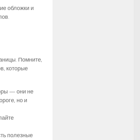
ие обложки и
лов.
аницы. Помните,
ов, которые
оры — они не
ороге, но и
лайте
.
сть полезные