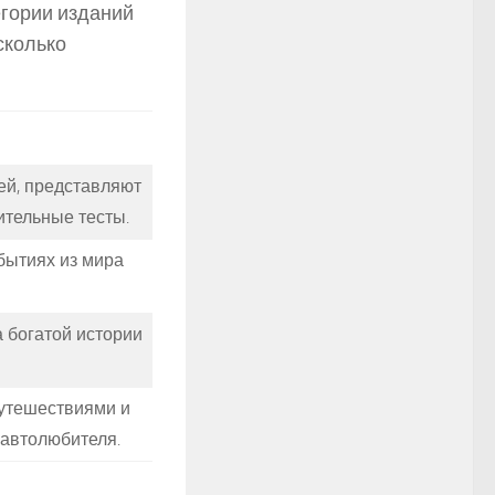
егории изданий
сколько
й, представляют
ительные тесты.
бытиях из мира
а богатой истории
утешествиями и
 автолюбителя.