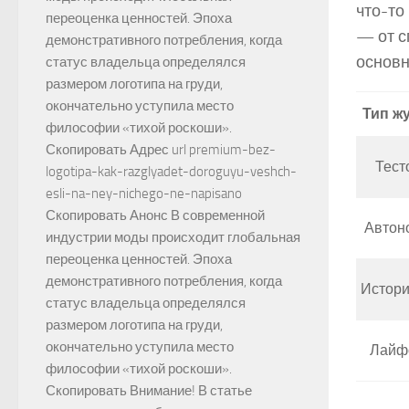
что-то
переоценка ценностей. Эпоха
— от с
демонстративного потребления, когда
основн
статус владельца определялся
размером логотипа на груди,
окончательно уступила место
Тип ж
философии «тихой роскоши».
Скопировать Адрес url premium-bez-
Тест
logotipa-kak-razglyadet-doroguyu-veshch-
esli-na-ney-nichego-ne-napisano
Скопировать Анонс В современной
Автон
индустрии моды происходит глобальная
переоценка ценностей. Эпоха
демонстративного потребления, когда
Истори
статус владельца определялся
размером логотипа на груди,
окончательно уступила место
Лайф
философии «тихой роскоши».
Скопировать Внимание! В статье