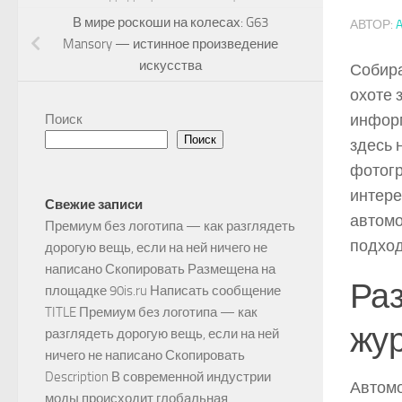
В мире роскоши на колесах: G63
АВТОР:
Mansory — истинное произведение
искусства
Собира
охоте 
информ
Поиск
Поиск
здесь 
фотогр
интере
Свежие записи
автомо
Премиум без логотипа — как разглядеть
подход
дорогую вещь, если на ней ничего не
написано Скопировать Размещена на
Ра
площадке 90is.ru Написать сообщение
TITLE Премиум без логотипа — как
жу
разглядеть дорогую вещь, если на ней
ничего не написано Скопировать
Description В современной индустрии
Автомо
моды происходит глобальная