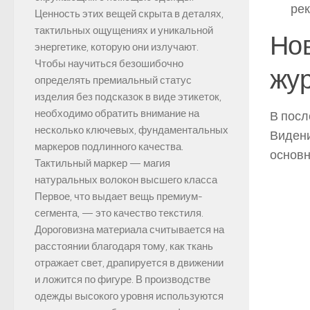
ре
Ценность этих вещей скрыта в деталях,
тактильных ощущениях и уникальной
Но
энергетике, которую они излучают.
Чтобы научиться безошибочно
жу
определять премиальный статус
изделия без подсказок в виде этикеток,
необходимо обратить внимание на
В посл
несколько ключевых, фундаментальных
Видени
маркеров подлинного качества.
основн
Тактильный маркер — магия
натуральных волокон высшего класса
Первое, что выдает вещь премиум-
сегмента, — это качество текстиля.
Дороговизна материала считывается на
расстоянии благодаря тому, как ткань
отражает свет, драпируется в движении
и ложится по фигуре. В производстве
одежды высокого уровня используются