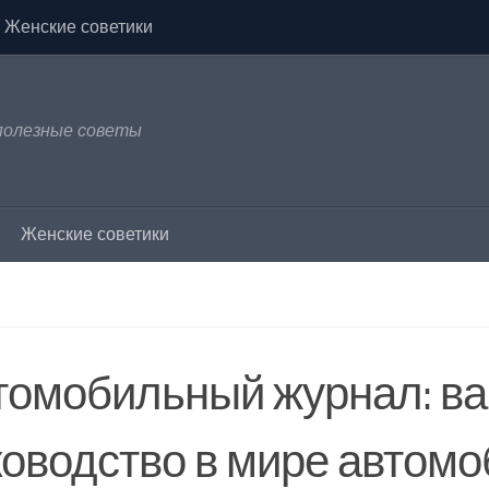
Женские советики
 полезные советы
Женские советики
томобильный журнал: в
ководство в мире автом