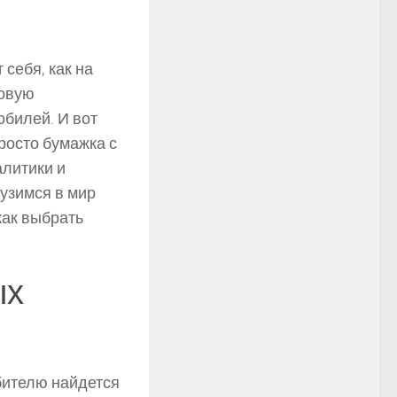
 себя, как на
новую
обилей. И вот
росто бумажка с
литики и
рузимся в мир
как выбрать
ых
бителю найдется