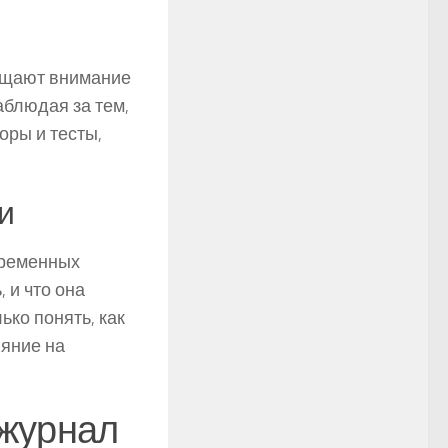
ащают внимание
аблюдая за тем,
оры и тесты,
и
временных
 и что она
ько понять, как
ияние на
 журнал