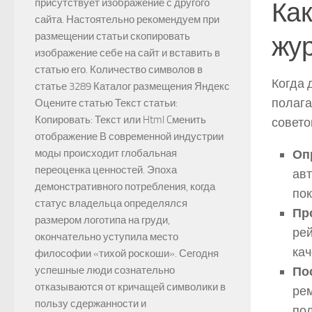
Как
присутствует изображение с другого
сайта. Настоятельно рекомендуем при
размещении статьи скопировать
жу
изображение себе на сайт и вставить в
статью его. Количество символов в
Когда 
статье 3289 Каталог размещения Яндекс
полага
Оцените статью Текст статьи:
Копировать: Текст или Html Cменить
совето
отображение В современной индустрии
Оп
моды происходит глобальная
переоценка ценностей. Эпоха
авт
демонстративного потребления, когда
пок
статус владельца определялся
Пр
размером логотипа на груди,
рей
окончательно уступила место
кач
философии «тихой роскоши». Сегодня
По
успешные люди сознательно
отказываются от кричащей символики в
рем
пользу сдержанности и
пол