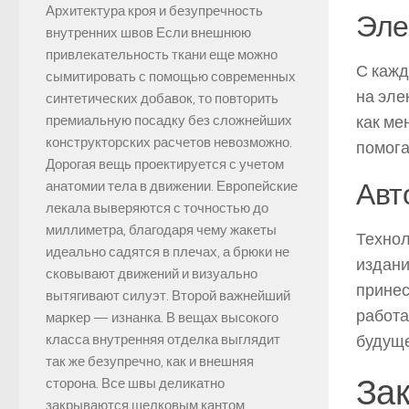
Архитектура кроя и безупречность
Эле
внутренних швов Если внешнюю
привлекательность ткани еще можно
С кажд
сымитировать с помощью современных
на эле
синтетических добавок, то повторить
как ме
премиальную посадку без сложнейших
конструкторских расчетов невозможно.
помога
Дорогая вещь проектируется с учетом
Авт
анатомии тела в движении. Европейские
лекала выверяются с точностью до
миллиметра, благодаря чему жакеты
Технол
идеально садятся в плечах, а брюки не
издани
сковывают движений и визуально
принес
вытягивают силуэт. Второй важнейший
работа
маркер — изнанка. В вещах высокого
будуще
класса внутренняя отделка выглядит
так же безупречно, как и внешняя
За
сторона. Все швы деликатно
закрываются шелковым кантом,