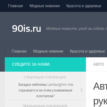
Главная
Модные новинки
Красота и здоровье
Skip to content
90is.ru
Модные новости, уход за собою,
Главная
Модные новинки
Красота и здоровье
СЛЕДИТЕ ЗА НАМИ:
АВТО
СЛЕДУЮЩАЯ ПУБЛИКАЦИЯ
Ав
Загадка эмблемы Lamborghini: что
скрывается за этим узнаваемым
логотипом?
ру
ПРЕДЫДУЩАЯ ПУБЛИКАЦИЯ