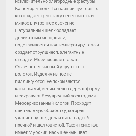
исключительно благородные фактуры:
Кашемир и шелк. Тончайший пух горных
коз придает трикотажу невесомость и
мягкое внутреннее свечение.
Натуральный шелк обладает
деликатным мерцанием,
подстраивается под температуру тела и
создает струящиеся, элегантные
складки. Мериносовая шерсть.
Отличается высокой упругостью
волокон. Изделия из нее не
пиллингуются (не покрываются
катышками), великолепно держат форму
и сохраняют безупречный лоск годами.
Мерсеризованный хлопок. Проходит
специальную обработку, которая
удаляет пушок, делая нить гладкой,
прочной и шелковистой. Такой трикотаж
имеет глубокий, насыщенный цвет.