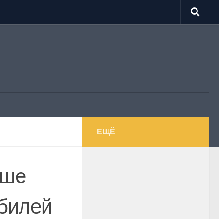
ЕЩЁ
аше
обилей