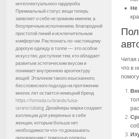
интеллектуального гардероба.
Не
Премиальный статус вещи теперь
кр
заявляет о себе не громким именем, а
безупречным исполнением, благородной
Пол
простотой линий и исключительным
комфортом. Распознать по-настоящему
авт
дорогую одежду в толпе — это особое
искусство, доступное тем, кто обладает
Читая 
развитым эстетическим вкусом и
что в 
понимает внутреннюю архитектуру
помогу
вещей. Эталоном такого изысканного,
бессловесного подхода на протяжении
Вн
многих лет остается немецкий бренд
тол
https://hcmoda.ru/brands/luisa-
ра
cerano/catalog. Дизайнеры марки создают
коллекции для уверенных в себе
Ср
женщин, которым больше нет
соб
необходимости что-то доказывать
Из
окружающим с помощью одежды.