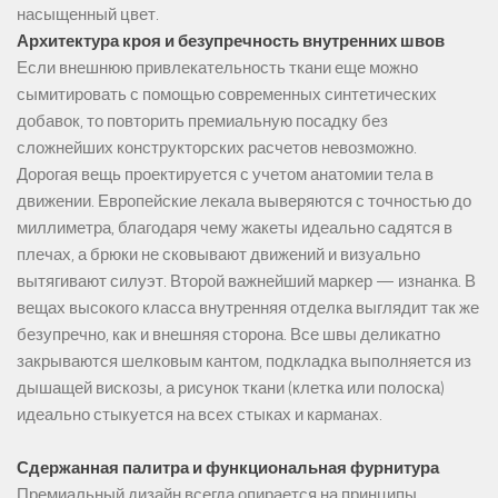
насыщенный цвет.
Архитектура кроя и безупречность внутренних швов
Если внешнюю привлекательность ткани еще можно
сымитировать с помощью современных синтетических
добавок, то повторить премиальную посадку без
сложнейших конструкторских расчетов невозможно.
Дорогая вещь проектируется с учетом анатомии тела в
движении. Европейские лекала выверяются с точностью до
миллиметра, благодаря чему жакеты идеально садятся в
плечах, а брюки не сковывают движений и визуально
вытягивают силуэт. Второй важнейший маркер — изнанка. В
вещах высокого класса внутренняя отделка выглядит так же
безупречно, как и внешняя сторона. Все швы деликатно
закрываются шелковым кантом, подкладка выполняется из
дышащей вискозы, а рисунок ткани (клетка или полоска)
идеально стыкуется на всех стыках и карманах.
Сдержанная палитра и функциональная фурнитура
Премиальный дизайн всегда опирается на принципы