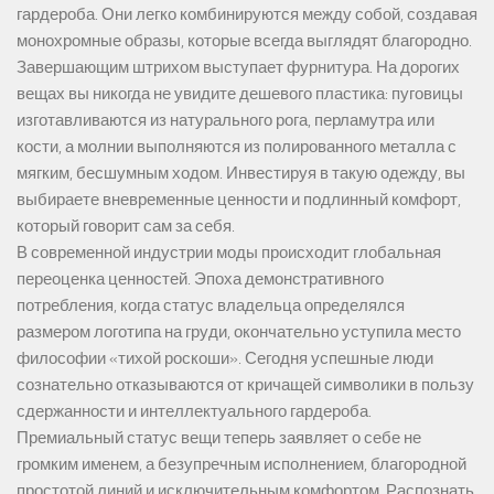
гардероба. Они легко комбинируются между собой, создавая
монохромные образы, которые всегда выглядят благородно.
Завершающим штрихом выступает фурнитура. На дорогих
вещах вы никогда не увидите дешевого пластика: пуговицы
изготавливаются из натурального рога, перламутра или
кости, а молнии выполняются из полированного металла с
мягким, бесшумным ходом. Инвестируя в такую одежду, вы
выбираете вневременные ценности и подлинный комфорт,
который говорит сам за себя.
В современной индустрии моды происходит глобальная
переоценка ценностей. Эпоха демонстративного
потребления, когда статус владельца определялся
размером логотипа на груди, окончательно уступила место
философии «тихой роскоши». Сегодня успешные люди
сознательно отказываются от кричащей символики в пользу
сдержанности и интеллектуального гардероба.
Премиальный статус вещи теперь заявляет о себе не
громким именем, а безупречным исполнением, благородной
простотой линий и исключительным комфортом. Распознать