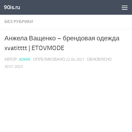
90is.ru
Skip to content
БЕЗ РУБРИКИ
Анжела Ващенко – брендовая одежда
xvatitttt | ETOVMODE
АВТОР:
ADMIN
· ОПУБЛИКОВАНО
22.04.2021
· ОБНОВЛЕНО
30.01.2023