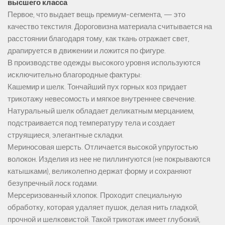
высшего класса
Первое, что выдает вещь премиум-сегмента, — это
качество текстиля. Дороговизна материала считывается на
расстоянии благодаря тому, как ткань отражает свет,
драпируется в движении и ложится по фигуре.
В производстве одежды высокого уровня используются
исключительно благородные фактуры:
Кашемир и шелк. Тончайший пух горных коз придает
трикотажу невесомость и мягкое внутреннее свечение.
Натуральный шелк обладает деликатным мерцанием,
подстраивается под температуру тела и создает
струящиеся, элегантные складки.
Мериносовая шерсть. Отличается высокой упругостью
волокон. Изделия из нее не пиллингуются (не покрываются
катышками), великолепно держат форму и сохраняют
безупречный лоск годами.
Мерсеризованный хлопок. Проходит специальную
обработку, которая удаляет пушок, делая нить гладкой,
прочной и шелковистой. Такой трикотаж имеет глубокий,