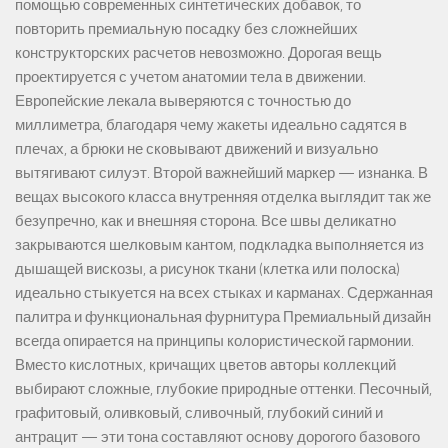
помощью современных синтетических добавок, то
повторить премиальную посадку без сложнейших
конструкторских расчетов невозможно. Дорогая вещь
проектируется с учетом анатомии тела в движении.
Европейские лекала выверяются с точностью до
миллиметра, благодаря чему жакеты идеально садятся в
плечах, а брюки не сковывают движений и визуально
вытягивают силуэт. Второй важнейший маркер — изнанка. В
вещах высокого класса внутренняя отделка выглядит так же
безупречно, как и внешняя сторона. Все швы деликатно
закрываются шелковым кантом, подкладка выполняется из
дышащей вискозы, а рисунок ткани (клетка или полоска)
идеально стыкуется на всех стыках и карманах. Сдержанная
палитра и функциональная фурнитура Премиальный дизайн
всегда опирается на принципы колористической гармонии.
Вместо кислотных, кричащих цветов авторы коллекций
выбирают сложные, глубокие природные оттенки. Песочный,
графитовый, оливковый, сливочный, глубокий синий и
антрацит — эти тона составляют основу дорогого базового