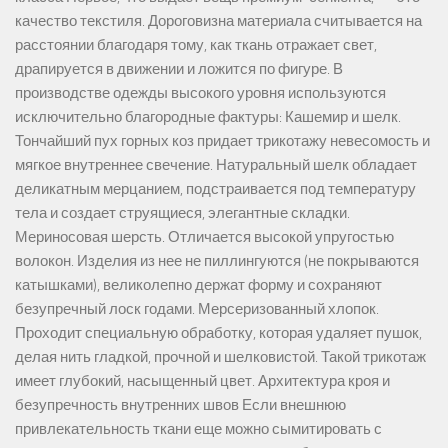
качество текстиля. Дороговизна материала считывается на
расстоянии благодаря тому, как ткань отражает свет,
драпируется в движении и ложится по фигуре. В
производстве одежды высокого уровня используются
исключительно благородные фактуры: Кашемир и шелк.
Тончайший пух горных коз придает трикотажу невесомость и
мягкое внутреннее свечение. Натуральный шелк обладает
деликатным мерцанием, подстраивается под температуру
тела и создает струящиеся, элегантные складки.
Мериносовая шерсть. Отличается высокой упругостью
волокон. Изделия из нее не пиллингуются (не покрываются
катышками), великолепно держат форму и сохраняют
безупречный лоск годами. Мерсеризованный хлопок.
Проходит специальную обработку, которая удаляет пушок,
делая нить гладкой, прочной и шелковистой. Такой трикотаж
имеет глубокий, насыщенный цвет. Архитектура кроя и
безупречность внутренних швов Если внешнюю
привлекательность ткани еще можно сымитировать с