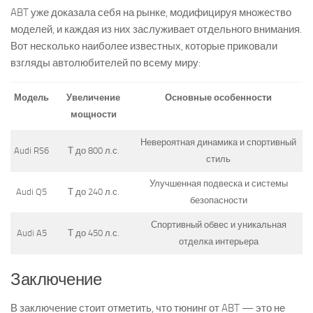
ABT уже доказала себя на рынке, модифицируя множество
моделей, и каждая из них заслуживает отдельного внимания.
Вот несколько наиболее известных, которые приковали
взгляды автолюбителей по всему миру:
Модель
Увеличение
Основные особенности
мощности
Невероятная динамика и спортивный
Audi RS6
Т до 800 л.с.
стиль
Улучшенная подвеска и системы
Audi Q5
Т до 240 л.с.
безопасности
Спортивный обвес и уникальная
Audi A5
Т до 450 л.с.
отделка интерьера
Заключение
В заключение стоит отметить, что тюнинг от ABT — это не