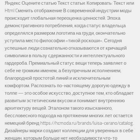
Яндекс Оцените статью Текст статьи: Копировать: Текст или
Html Cменить отображение В современной индустрии моды
происходит глобальная переоценка ценностей. Эпоха
демонстративного потребления, когда статус владельца
определялся размером логотипа на груди, окончательно
уступила место философии «тихой роскоши». Сегодня
успешные люди сознательно отказываются от кричащей
символики в пользу сдержанности и интеллектуального
гардероба. Премиальный статус вещи теперь заявляет о
себе не громким именем, а безупречным исполнением,
благородной простотой линий и исключительным
комфортом. Распознать по-настоящему дорогую одежду в
толпе — это особое искусство, доступное тем, кто обладает
развитым эстетическим вкусом и понимает внутреннюю
архитектуру вещей. Эталоном такого изысканного,
бессловесного подхода на протяжении многих лет остается
немецкий бренд https://hcmoda.ru/brands/luisa-cerano/catalog.
Дизайнеры марки создают коллекции для уверенных в себе
женщин, которым больше нет необходимости что-то