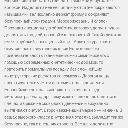
Мериносовая шерсть. Отличается высокой упругостью
волокон. Изделия из нее не пиллингуются (не покрываются
катышками), великолепно держат форму и сохраняют
безупречный лоск годами. Мерсеризованный хлопок.
Проходит специальную обработку, которая удаляет пушок,
делая нить гладкой, прочной и шелковистой. Такой трикотаж
имеет глубокий, насыщенный цвет. Архитектура кроя и
безупречность внутренних швов Если внешнюю
привлекательность ткани еще можно сымитировать с
помощью современных синтетических добавок, то
повторить премиальную посадку без сложнейших
конструкторских расчетов невозможно. Дорогая вещь
проектируется с учетом анатомии тела в движении.
Европейские лекала выверяются с точностью до
миллиметра, благодаря чему жакеты идеально садятся в
плечах, а брюки не сковывают движений и визуально
вытягивают силуэт. Второй важнейший маркер — изнанка. В
вещах высокого класса внутренняя отделка выглядит так же
безупречно, как и внешняя сторона. Все швы деликатно