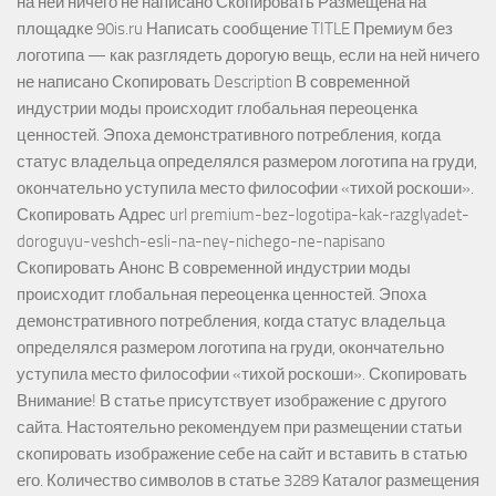
на ней ничего не написано Скопировать Размещена на
площадке 90is.ru Написать сообщение TITLE Премиум без
логотипа — как разглядеть дорогую вещь, если на ней ничего
не написано Скопировать Description В современной
индустрии моды происходит глобальная переоценка
ценностей. Эпоха демонстративного потребления, когда
статус владельца определялся размером логотипа на груди,
окончательно уступила место философии «тихой роскоши».
Скопировать Адрес url premium-bez-logotipa-kak-razglyadet-
doroguyu-veshch-esli-na-ney-nichego-ne-napisano
Скопировать Анонс В современной индустрии моды
происходит глобальная переоценка ценностей. Эпоха
демонстративного потребления, когда статус владельца
определялся размером логотипа на груди, окончательно
уступила место философии «тихой роскоши». Скопировать
Внимание! В статье присутствует изображение с другого
сайта. Настоятельно рекомендуем при размещении статьи
скопировать изображение себе на сайт и вставить в статью
его. Количество символов в статье 3289 Каталог размещения