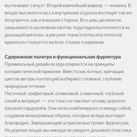
вытягивают силуэт. Второй важнейший маркер — изнанка. В
вещах высокого класса внутренняя отделка выглядит так же
безупречно, как и внешняя сторона. Все швы деликатно
закрываются шелковым кантом, подкладка выполняется из
дышащей вискозы, а рисунок ткани (клетка или полоска)
идеально стыкуется на всех стыках и карманах.
Сдержанная палитра и функциональная фурнитура
Премиальный дизайн всегда опирается на принципы
колористической гармонии. Вместо кислотных, кричащих
цветов авторы коллекций выбирают сложные, глубокие
природные оттенки.
Песочный, графитовый, оливковый, сливочный, глубокий
синий и антрацит — эти тона составляют основу дорогого
базового гардероба. Они легко комбинируются между собой,
создавая монохромные образы, которые всегда выглядят
благородно. Завершающим штрихом выступает фурнитура.
На дорогих вещах вы никогда не увидите дешевого пластика: