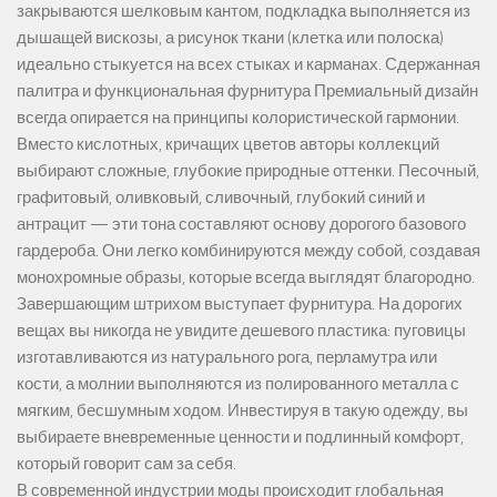
закрываются шелковым кантом, подкладка выполняется из
дышащей вискозы, а рисунок ткани (клетка или полоска)
идеально стыкуется на всех стыках и карманах. Сдержанная
палитра и функциональная фурнитура Премиальный дизайн
всегда опирается на принципы колористической гармонии.
Вместо кислотных, кричащих цветов авторы коллекций
выбирают сложные, глубокие природные оттенки. Песочный,
графитовый, оливковый, сливочный, глубокий синий и
антрацит — эти тона составляют основу дорогого базового
гардероба. Они легко комбинируются между собой, создавая
монохромные образы, которые всегда выглядят благородно.
Завершающим штрихом выступает фурнитура. На дорогих
вещах вы никогда не увидите дешевого пластика: пуговицы
изготавливаются из натурального рога, перламутра или
кости, а молнии выполняются из полированного металла с
мягким, бесшумным ходом. Инвестируя в такую одежду, вы
выбираете вневременные ценности и подлинный комфорт,
который говорит сам за себя.
В современной индустрии моды происходит глобальная