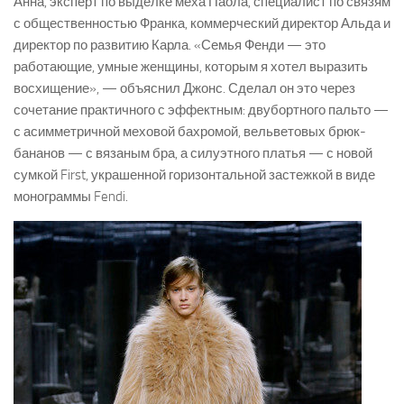
Анна, эксперт по выделке меха Паола, специалист по связям
с общественностью Франка, коммерческий директор Альда и
директор по развитию Карла. «Семья Фенди — это
работающие, умные женщины, которым я хотел выразить
восхищение», — объяснил Джонс. Сделал он это через
сочетание практичного с эффектным: двубортного пальто —
с асимметричной меховой бахромой, вельветовых брюк-
бананов — с вязаным бра, а силуэтного платья — с новой
сумкой First, украшенной горизонтальной застежкой в виде
монограммы Fendi.