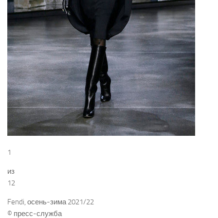
1
из
12
Fendi, осень-зима 2021/22
© пресс-служба