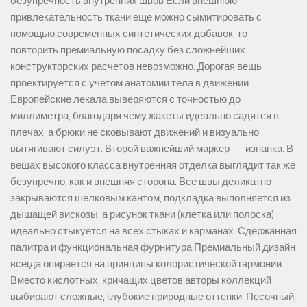
безупречность внутренних швов Если внешнюю
привлекательность ткани еще можно сымитировать с
помощью современных синтетических добавок, то
повторить премиальную посадку без сложнейших
конструкторских расчетов невозможно. Дорогая вещь
проектируется с учетом анатомии тела в движении.
Европейские лекала выверяются с точностью до
миллиметра, благодаря чему жакеты идеально садятся в
плечах, а брюки не сковывают движений и визуально
вытягивают силуэт. Второй важнейший маркер — изнанка. В
вещах высокого класса внутренняя отделка выглядит так же
безупречно, как и внешняя сторона. Все швы деликатно
закрываются шелковым кантом, подкладка выполняется из
дышащей вискозы, а рисунок ткани (клетка или полоска)
идеально стыкуется на всех стыках и карманах. Сдержанная
палитра и функциональная фурнитура Премиальный дизайн
всегда опирается на принципы колористической гармонии.
Вместо кислотных, кричащих цветов авторы коллекций
выбирают сложные, глубокие природные оттенки. Песочный,