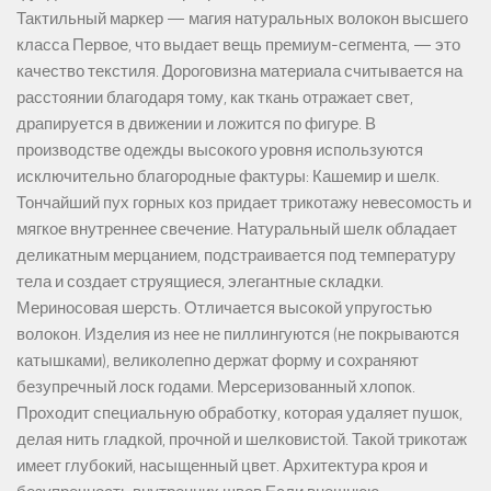
Тактильный маркер — магия натуральных волокон высшего
класса Первое, что выдает вещь премиум-сегмента, — это
качество текстиля. Дороговизна материала считывается на
расстоянии благодаря тому, как ткань отражает свет,
драпируется в движении и ложится по фигуре. В
производстве одежды высокого уровня используются
исключительно благородные фактуры: Кашемир и шелк.
Тончайший пух горных коз придает трикотажу невесомость и
мягкое внутреннее свечение. Натуральный шелк обладает
деликатным мерцанием, подстраивается под температуру
тела и создает струящиеся, элегантные складки.
Мериносовая шерсть. Отличается высокой упругостью
волокон. Изделия из нее не пиллингуются (не покрываются
катышками), великолепно держат форму и сохраняют
безупречный лоск годами. Мерсеризованный хлопок.
Проходит специальную обработку, которая удаляет пушок,
делая нить гладкой, прочной и шелковистой. Такой трикотаж
имеет глубокий, насыщенный цвет. Архитектура кроя и